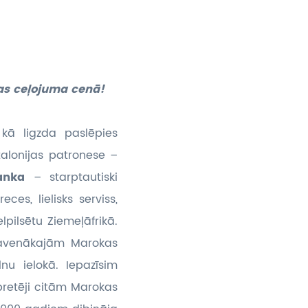
tas ceļojuma cenā!
ā
kā ligzda paslēpies
talonijas patronese –
lanka
– starptautiski
ces, lielisks serviss,
lpilsētu Ziemeļāfrikā.
lavenākajām Marokas
lnu ielokā. Iepazīsim
pretēji citām Marokas