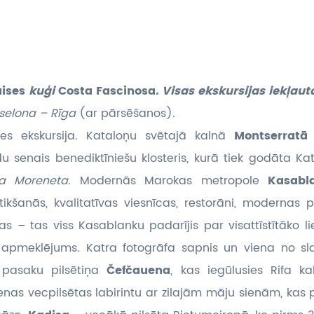
uises
kuģi
Costa Fascinosa
. Visas ekskursijas iekļau
rselona – Rīga
(ar pārsēšanos).
es ekskursija. Kataloņu svētajā kalnā
Montserrat
u senais benediktīniešu klosteris, kurā tiek godāta Ka
a Moreneta
. Modernās Marokas metropole
Kasab
ikšanās, kvalitatīvas viesnīcas, restorāni, modernas pre
s – tas viss Kasablanku padarījis par visattīstītāko lie
 apmeklējums. Katra fotogrāfa sapnis un viena no s
 pasaku pilsētiņa
Čefčauena
, kas iegūlusies Rifa ka
nas vecpilsētas labirintu ar zilajām māju sienām, kas 