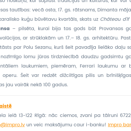
o noskaņu, kur saplūst tradīcijas un kultūras, kur var 
sas tautības: vecā osta, 17. gs. rātsnams, Dimanta māja
 karalisko kuģu būvētavu kvartāls, skats uz
Château d’If
ansa
– pilsēta, kurai bija tas gods būt Provansas ga
olūcijas, ar strūklakām un 17.– 18. gs. arhitektūru. Pa
tāsts par Polu Sezanu, kurš šeit pavadīja lielāko daļu 
nozīmīgo lomu jūras tirdzniecībā daudzu gadsimtu ga
tāliem laukumiem, piemēram, Ferrari laukumu ar br
ce
operu. Šeit var redzēt dižciltīgas pilis un brīnišķīg
as jau vairāk nekā 100 gadus.
aistē
la ielā 13-122 Rīgā: nāc ciemos, zvani pa tālruni 67221
o@impro.lv
un veic maksājumu caur i-banku!
Impro ban