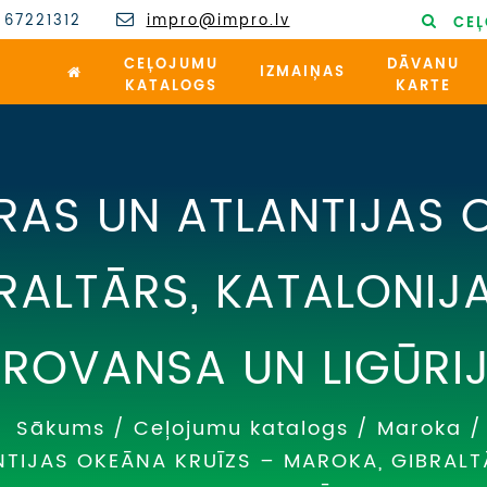
 67221312
impro@impro.lv
CEĻ
CEĻOJUMU
DĀVANU
IZMAIŅAS
KATALOGS
KARTE
ŪRAS UN ATLANTIJAS 
RALTĀRS, KATALONIJA
PROVANSA UN LIGŪRI
Sākums
/
Ceļojumu katalogs
/
Maroka
/
NTIJAS OKEĀNA KRUĪZS – MAROKA, GIBRALT