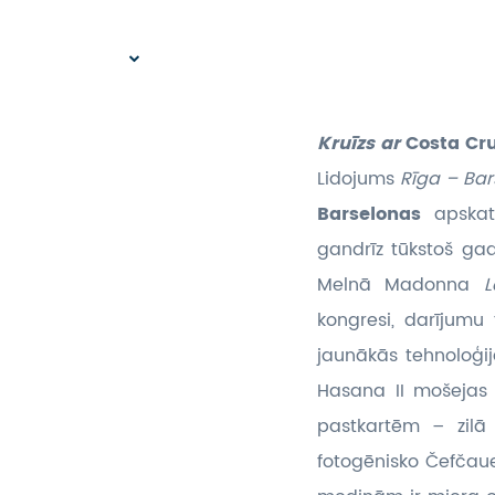
Kruīzs ar
Costa Cr
Lidojums
Rīga – Ba
Barselonas
apskat
gandrīz tūkstoš gad
Melnā Madonna
L
kongresi, darījumu t
jaunākās tehnoloģija
Hasana II mošejas
pastkartēm – zilā
fotogēnisko Čefčaue