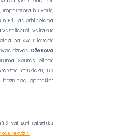
dzirdēt visas zināmās
, Imperatora bulvāris,
un Friulas arhipelāga
lvaspilsētai vairākus
staiga pa
Aix
ir ievads
savas dzīves.
Dženova
rumā. Šauras ieliņas
onzas strūklaku, un
as baznīcas, apmeklēt
312 vai sūti rakstisku
kas rekvizīti