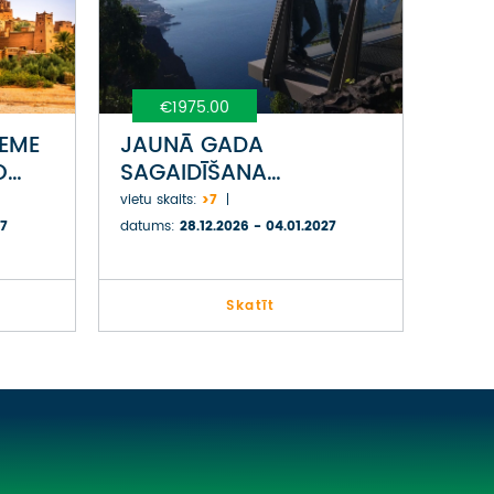
€1975.00
ZEME
JAUNĀ GADA
O
SAGAIDĪŠANA
AS
ATLANTIJAS PĒRLĒ
vietu skaits:
>7
MADEIRĀ
27
datums:
28.12.2026 - 04.01.2027
Skatīt