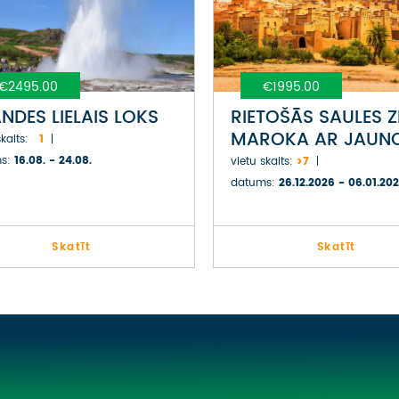
€2495.00
€1995.00
ANDES LIELAIS LOKS
RIETOŠĀS SAULES 
MAROKA AR JAUN
kaits:
1
GADU PIE ATLANTIJ
s:
16.08. - 24.08.
vietu skaits:
>7
OKEĀNA
datums:
26.12.2026 - 06.01.20
Skatīt
Skatīt