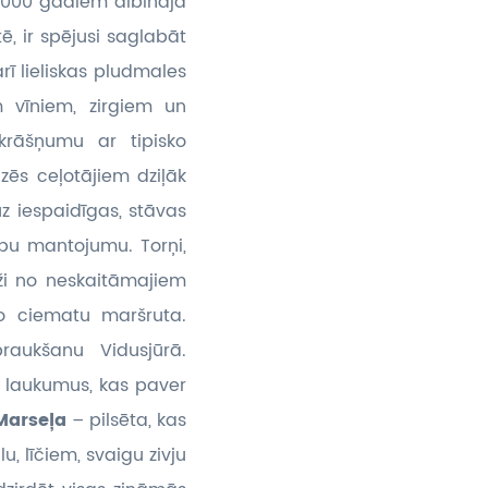
3000 gadiem dibināja
tē, ir spējusi saglabāt
ī lieliskas pludmales
 vīniem, zirgiem un
 krāšņumu ar tipisko
ēs ceļotājiem dziļāk
uz iespaidīgas, stāvas
ābu mantojumu. Torņi,
aži no neskaitāmajiem
to ciematu maršruta.
braukšanu Vidusjūrā.
tu laukumus, kas paver
Marseļa
– pilsēta, kas
, līčiem, svaigu zivju