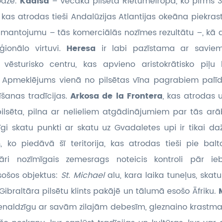
oāze.
Kadisa
– vecākā pilsēta Rietumeiropā, ko pirms 
a, kas atrodas tieši Andalūzijas Atlantijas okeāna piekras
 mantojumu – tās komerciālās nozīmes rezultātu –, kā ar
ģionālo virtuvi.
Heresa
ir labi pazīstama ar saviem
vēsturisko centru, kas apvieno aristokrātisko piļu
. Apmeklējums vienā no pilsētas vīna pagrabiem palīdz
īšanas tradīcijas.
Arkosa de la Frontera
, kas atrodas 
a pilsēta, pilna ar nelieliem atgādinājumiem par tās ar
īgi skatu punkti ar skatu uz Gvadaletes upi ir tikai d
, ko piedāvā šī teritorija, kas atrodas tieši pie bal
tāri nozīmīgais zemesrags noteicis kontroli pār ie
sošos objektus:
St. Michael
alu, kara laika tuneļus, ska
Gibraltāra pilsētu klints pakājē un tālumā esošo Āfriku.
enaldzīgu ar savām zilajām debesīm, gleznaino krastmalu