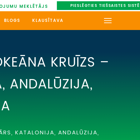
PIESLĒGTIES TIEŠSAISTES SIST
OJUMU MEKLĒTĀJS
BLOGS
KLAUSĪTAVA
KONTAKTI
PAR MUMS
OKEĀNA KRUĪZS –
AUTOBUSU NOMA
, ANDALŪZIJA,
UZŅEMOŠAIS TŪRISMS
JA
IMPRO KONKURSI
PIRMSLĪGUMA INFORMĀCIJA,
KLIENTA LĪGUMS,
CEĻOJUMU APDROŠINĀŠANA
ĀRS, KATALONIJA, ANDALŪZIJA,