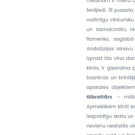
medinām ir miera 
feniķieši. Šī pussal
nozīmīgu vēsturisku
un izsmalcinātu re
flamenko, saglabā 
Andalūzijas ainavu
izprast tās vīna dar
klints, ir gleznain
baznīcas un brīnišķ
apskates objektiem
Gibraltārs
– mili
Apmeklēsim klintī e
iespaidīgu skatu uz 
nevienu neatstās vi