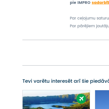
pie IMPRO
sadarbī
Par ceļojumu saturu
Par pārējiem jautāj
Tevi varētu interesēt arī šie piedā