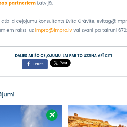
bas partneriem
Latvijā.
 atbild ceļojumu konsultants Evita Grāvīte, evitag@impr
umiem raksti uz
impro@impro.lv
vai zvani pa tālruni 6722
DALIES AR ŠO CEĻOJUMU, LAI PAR TO UZZINA ARĪ CITI
Dalies
vājumi