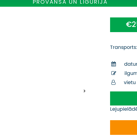
PROVANSA UN LIGŪRIJA
€2
Transports
datu
ilgu
vietu
Lejupielād