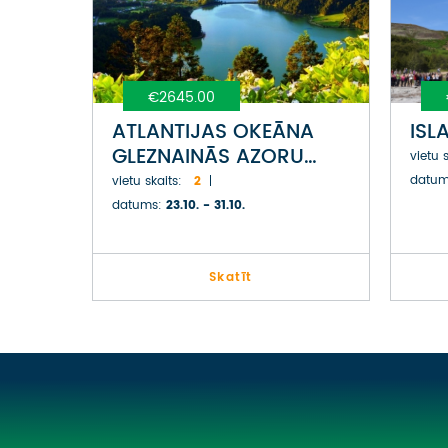
€2645.00
ATLANTIJAS OKEĀNA
ISL
GLEZNAINĀS AZORU
vietu s
SALAS
datum
vietu skaits:
2
datums:
23.10. - 31.10.
Skatīt