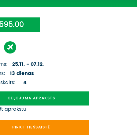
ATSAUKSMES PAR CEĻOJUMU
VĪZU ANKETAS
595.00
PIEMIŅAS ISTABA
:
IMPRO PRIVĀTUMA POLITIKA
Seko mums:
ms:
25.11. - 07.12.
ms:
13 dienas
 skaits:
4
CEĻOJUMA APRAKSTS
ēt aprakstu
PIRKT TIEŠSAISTĒ