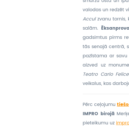
smaržu ostā un īpaš
valodas un redzēt vi
Accul
zvanu tornis,
salām.
Ēksanprov
gadsimtus pirms rev
tās senajā centrā, s
pazīstama ar savu 
aizved uz monumen
Teatro Carlo Feli
veikalus, kas darboj
Pērc ceļojumu
tiešs
IMPRO birojā
Merķe
pieteikumu
uz
impr