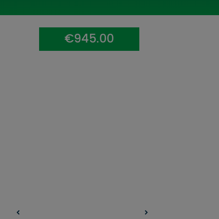
UZŅEMOŠAIS TŪRISMS
IMPRO KONKURSI
€945.00
PIRMSLĪGUMA INFORMĀCIJA, KLIENTA LĪGUMS,
CEĻOJUMU APDROŠINĀŠANA
ATSAUKSMES PAR CEĻOJUMU
VĪZU ANKETAS
PIEMIŅAS ISTABA
IMPRO PRIVĀTUMA POLITIKA
Seko mums: