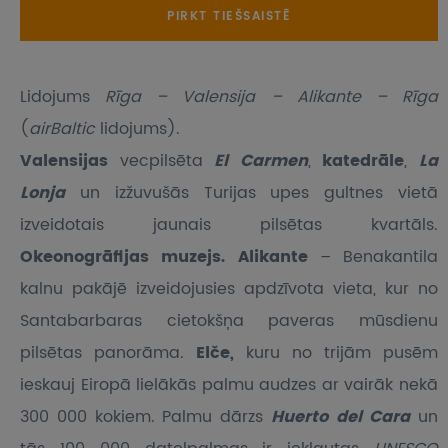
PIRKT TIEŠSAISTĒ
Lidojums
Rīga – Valensija – Alikante – Rīga
(
airBaltic
lidojums).
Valensijas
vecpilsēta
El Carmen
,
katedrāle
,
La
Lonja
un izžuvušās Turijas upes gultnes vietā
izveidotais jaunais pilsētas kvartāls.
Okeonogrāfijas muzejs. Alikante
– Benakantila
kalnu pakājē izveidojusies apdzīvota vieta, kur no
Santabarbaras cietokšņa paveras mūsdienu
pilsētas panorāma.
Elče,
kuru no trijām pusēm
ieskauj Eiropā lielākās palmu audzes ar vairāk nekā
300 000 kokiem. Palmu dārzs
Huerto del Cara
un