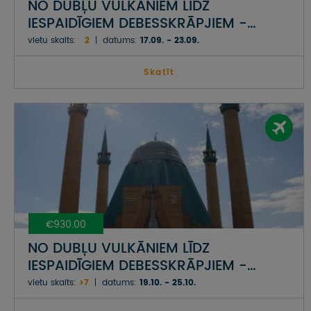
NO DUBĻU VULKĀNIEM LĪDZ
IESPAIDĪGIEM DEBESSKRĀPJIEM -
AZERBAIDŽĀNA__
vietu skaits:
2
datums:
17.09. - 23.09.
Skatīt
€930.00
NO DUBĻU VULKĀNIEM LĪDZ
IESPAIDĪGIEM DEBESSKRĀPJIEM -
AZERBAIDŽĀNA__
vietu skaits:
>7
datums:
19.10. - 25.10.