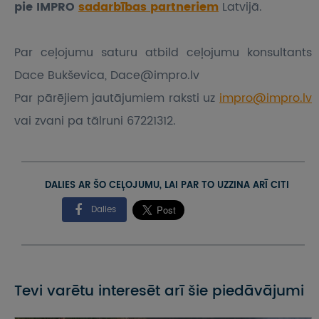
pie IMPRO
sadarbības partneriem
Latvijā.
Par ceļojumu saturu atbild ceļojumu konsultants
Dace Bukševica, Dace@impro.lv
Par pārējiem jautājumiem raksti uz
impro@impro.lv
vai zvani pa tālruni 67221312.
DALIES AR ŠO CEĻOJUMU, LAI PAR TO UZZINA ARĪ CITI
Dalies
Tevi varētu interesēt arī šie piedāvājumi