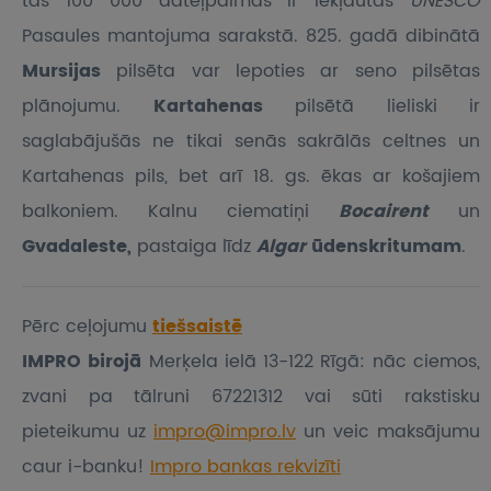
tās 100 000 dateļpalmas ir iekļautas
UNESCO
Pasaules mantojuma sarakstā. 825. gadā dibinātā
Mursijas
pilsēta var lepoties ar seno pilsētas
plānojumu.
Kartahenas
pilsētā lieliski ir
saglabājušās ne tikai senās sakrālās celtnes un
Kartahenas pils, bet arī 18. gs. ēkas ar košajiem
balkoniem. Kalnu ciematiņi
Bocairent
un
Gvadaleste,
pastaiga līdz
Algar
ūdenskritumam
.
Pērc ceļojumu
tiešsaistē
IMPRO birojā
Merķela ielā 13-122 Rīgā: nāc ciemos,
zvani pa tālruni 67221312 vai sūti rakstisku
pieteikumu
uz
impro@impro.lv
un veic maksājumu
caur i-banku!
Impro bankas rekvizīti