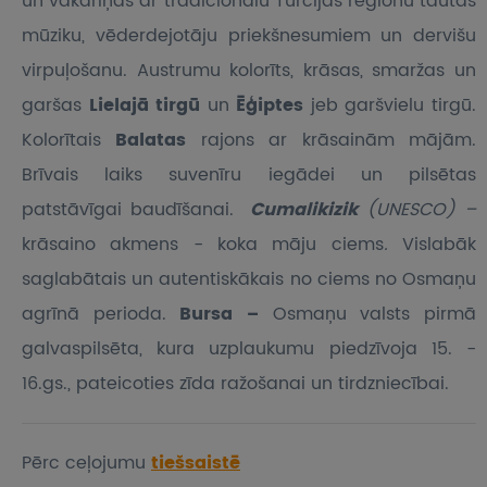
un vakariņas ar tradicionālu Turcijas reģionu tautas
mūziku, vēderdejotāju priekšnesumiem un dervišu
virpuļošanu. Austrumu kolorīts, krāsas, smaržas un
garšas
Lielajā tirgū
un
Ēģiptes
jeb garšvielu tirgū.
Kolorītais
Balatas
rajons ar krāsainām mājām.
Brīvais laiks suvenīru iegādei un pilsētas
patstāvīgai baudīšanai.
Cumalikizik
(UNESCO) –
krāsaino akmens - koka māju ciems
.
Vislabāk
saglabātais un autentiskākais no ciems no Osmaņu
agrīnā perioda.
Bursa –
Osmaņu valsts pirmā
galvaspilsēta, kura uzplaukumu piedzīvoja 15. -
16.gs., pateicoties zīda ražošanai un tirdzniecībai.
Pērc ceļojumu
tiešsaistē