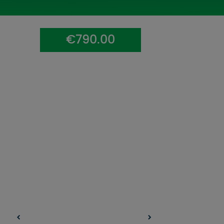
UZŅEMOŠAIS TŪRISMS
IMPRO KONKURSI
€790.00
PIRMSLĪGUMA INFORMĀCIJA, KLIENTA LĪGUMS,
CEĻOJUMU APDROŠINĀŠANA
ATSAUKSMES PAR CEĻOJUMU
VĪZU ANKETAS
PIEMIŅAS ISTABA
IMPRO PRIVĀTUMA POLITIKA
Seko mums: