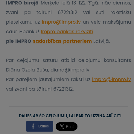
IMPRO birojā
Merķela ielā 13-122 Rīgā: nāc ciemos,
zvani pa tālruni 67221312 vai sūti rakstisku
pieteikumu
uz
impro@impro.lv
un veic maksājumu
caur i-banku!
Impro bankas rekvizīti
pie IMPRO
sadarbības partneriem
Latvijā.
Par ceļojumu saturu atbild ceļojumu konsultants
Diāna Ozola Buša, diana@impro.lv
Par pārējiem jautājumiem raksti uz
impro@impro.lv
vai zvani pa tālruni 67221312.
DALIES AR ŠO CEĻOJUMU, LAI PAR TO UZZINA ARĪ CITI
Dalies