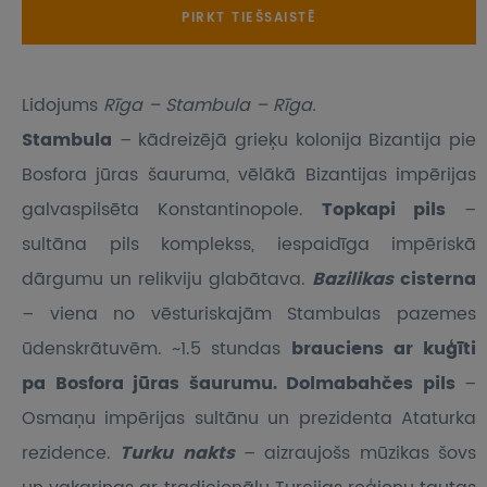
PIRKT TIEŠSAISTĒ
Lidojums
Rīga – Stambula – Rīga.
Stambula
– kādreizējā grieķu kolonija Bizantija pie
Bosfora jūras šauruma, vēlākā Bizantijas impērijas
galvaspilsēta Konstantinopole.
Topkapi pils
–
sultāna pils komplekss, iespaidīga impēriskā
dārgumu un relikviju glabātava.
Bazilikas
cisterna
– viena no vēsturiskajām Stambulas pazemes
ūdenskrātuvēm. ~1.5 stundas
brauciens ar kuģīti
pa Bosfora jūras šaurumu.
Dolmabahčes pils
–
Osmaņu impērijas sultānu un prezidenta Ataturka
rezidence.
Turku nakts
– aizraujošs mūzikas šovs