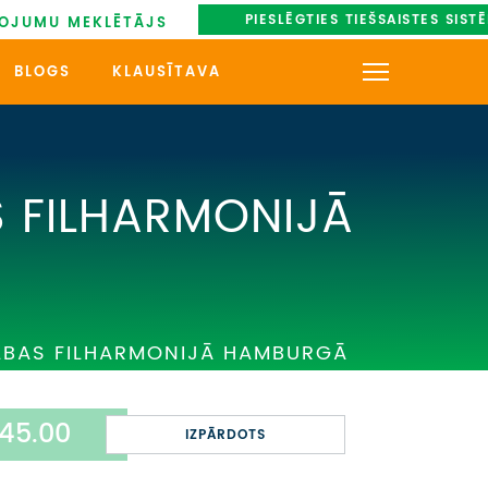
PIESLĒGTIES TIEŠSAISTES SIST
OJUMU MEKLĒTĀJS
BLOGS
KLAUSĪTAVA
KONTAKTI
PAR MUMS
 FILHARMONIJĀ
AUTOBUSU NOMA
UZŅEMOŠAIS TŪRISMS
LBAS FILHARMONIJĀ HAMBURGĀ
IMPRO KONKURSI
PIRMSLĪGUMA INFORMĀCIJA,
KLIENTA LĪGUMS,
45.00
IZPĀRDOTS
CEĻOJUMU APDROŠINĀŠANA