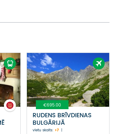
€695.00
RUDENS BRĪVDIENAS
MĒ
BULGĀRIJĀ
vietu skaits:
>7