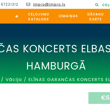
 67221312
impro@impro.lv
CEĻ
CEĻOJUMU
DĀVANU
IZMAIŅAS
KATALOGS
KARTE
ČAS KONCERTS ELBAS
HAMBURGĀ
/
Vācija
/
ELĪNAS GARANČAS KONCERTS E
€6