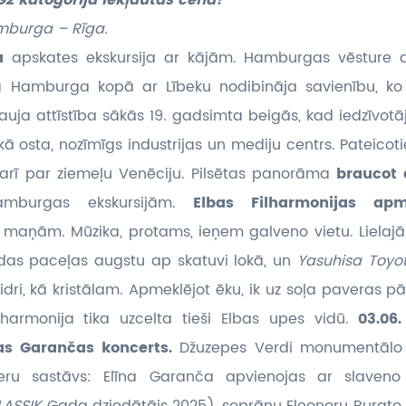
G2 katogorijā iekļautas cenā!
mburga – Rīga.
ra
apskates ekskursija ar kājām. Hamburgas vēsture 
ā Hamburga kopā ar Lībeku nodibināja savienību, ko
auja attīstība sākās 19. gadsimta beigās, kad iedzīvotāj
ākā osta, nozīmīgs industrijas un mediju centrs. Pateic
 arī par ziemeļu Venēciju. Pilsētas panorāma
braucot 
amburgas ekskursijām.
Elbas Filharmonijas a
 maņām. Mūzika, protams, ieņem galveno vietu. Lielajā
ndas paceļas augstu ap skatuvi lokā, un
Yasuhisa Toy
aidri, kā kristālam. Apmeklējot ēku, ik uz soļa paveras pār
lharmonija tika uzcelta tieši Elbas upes vidū.
03.06
as Garančas koncerts.
Džuzepes Verdi monumentāl
ieru sastāvs: Elīna Garanča apvienojas ar slaven