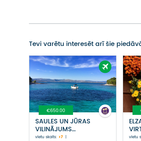
Tevi varētu interesēt arī šie piedā
€650.00
SAULES UN JŪRAS
ELZ
VILINĀJUMS
VIR
HORVĀTIJAS SIRDĪ –
KRI
vietu skaits:
>7
vietu s