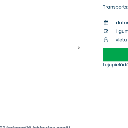
Transports
datu
ilgu
vietu
Lejupielād