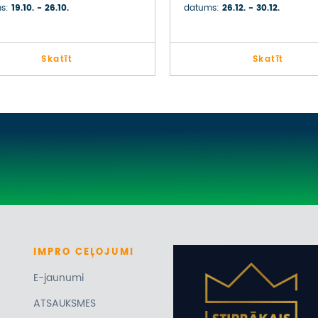
Ā
s:
19.10. - 26.10.
datums:
26.12. - 30.12.
Skatīt
Skatīt
IMPRO
CEĻOJUMI
E-jaunumi
ATSAUKSMES