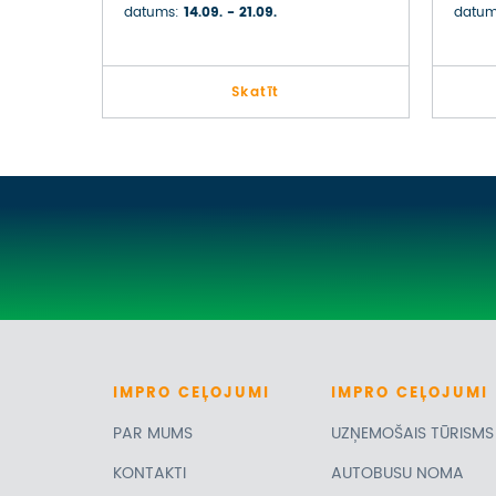
DALMĀCIJĀ
LĀR
datums:
14.09. - 21.09.
datum
Skatīt
IMPRO
CEĻOJUMI
IMPRO
CEĻOJUMI
PAR MUMS
UZŅEMOŠAIS TŪRISMS
KONTAKTI
AUTOBUSU NOMA