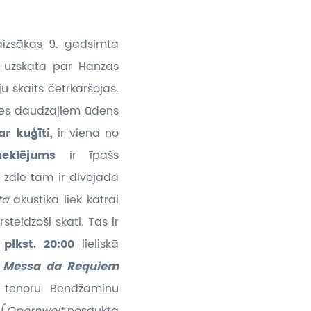
aizsākas 9. gadsimta
 uzskata par Hanzas
u skaits četrkāršojās.
oties daudzajiem ūdens
ar kuģīti,
ir viena no
pmeklējums
ir īpašs
 zālē tam ir divējāda
ota
akustika liek katrai
steidzoši skati. Tas ir
. plkst. 20:00
lieliskā
o
Messa da Requiem
o tenoru Bendžaminu