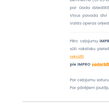
Bernheimu (
OPUS K
par Gada dziedātāj
Viņus pavada divi 
Valsts operas orķest
Pērc ceļojumu
IMPR
sūti rakstisku piet
rekvizīti
pie IMPRO
sadarbī
Par ceļojumu saturu
Par pārējiem jautāj