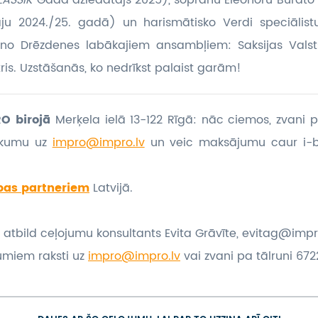
LASSIK
Gada dziedātājs 2025), soprānu Eleonoru Burato
u 2024./25. gadā) un harismātisko Verdi speciālistu
no Drēzdenes labākajiem ansambļiem: Saksijas Valst
ris. Uzstāšanās, ko nedrīkst palaist garām!
O birojā
Merķela ielā 13-122 Rīgā: nāc ciemos, zvani p
eikumu
uz
impro@impro.lv
un veic maksājumu caur i-
bas partneriem
Latvijā.
 atbild ceļojumu konsultants Evita Grāvīte, evitag@impr
umiem raksti uz
impro@impro.lv
vai zvani pa tālruni 6722