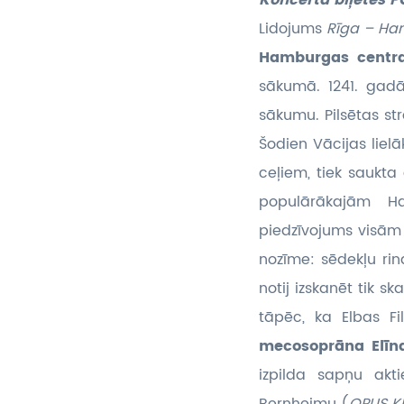
Koncerta biļetes P
Lidojums
Rīga – Ha
Hamburgas cent
sākumā. 1241. gad
sākumu. Pilsētas str
Šodien Vācijas liel
ceļiem, tiek saukta
populārākajām H
piedzīvojums visām
nozīme: sēdekļu ri
notij izskanēt tik sk
tāpēc, ka Elbas Fi
mecosoprāna Elīn
izpilda sapņu akt