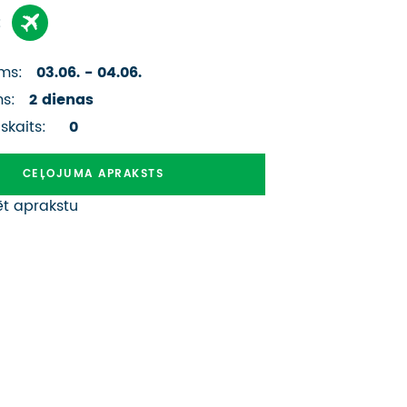
ATSAUKSMES PAR CEĻOJUMU
:
VĪZU ANKETAS
ms:
03.06. - 04.06.
PIEMIŅAS ISTABA
ms:
2 dienas
 skaits:
0
IMPRO PRIVĀTUMA POLITIKA
CEĻOJUMA APRAKSTS
Seko mums:
ēt aprakstu