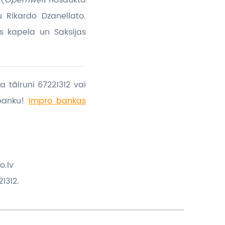
 (
Opernwelt
nosaukta
 Rikardo Dzanellato.
s kapela un Saksijas
a tālruni 67221312 vai
banku!
Impro bankas
o.lv
1312.