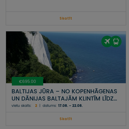
Skatīt
€695.00
BALTIJAS JŪRA – NO KOPENHĀGENAS
UN DĀNIJAS BALTAJĀM KLINTĪM LĪDZ
VĀCIJAS PIEKRASTES SALĀM UN
vietu skaits:
2
datums:
17.08. - 22.08.
AUSTRUMPRŪSIJAI POLIJĀ
Skatīt