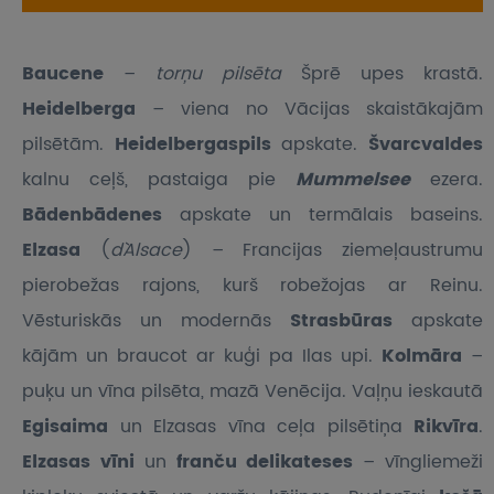
Baucene
–
torņu pilsēta
Šprē upes krastā.
Heidelberga
– viena no Vācijas skaistākajām
pilsētām.
Heidelbergaspils
apskate.
Švarcvaldes
kalnu ceļš, pastaiga pie
Mummelsee
ezera.
Bādenbādenes
apskate un termālais baseins.
Elzasa
(
d`Alsace
) – Francijas ziemeļaustrumu
pierobežas rajons, kurš robežojas ar Reinu.
Vēsturiskās un modernās
Strasbūras
apskate
kājām un braucot ar kuģi pa Ilas upi.
Kolmāra
–
puķu un vīna pilsēta, mazā Venēcija. Vaļņu ieskautā
Egisaima
un Elzasas vīna ceļa pilsētiņa
Rikvīra
.
Elzasas vīni
un
franču delikateses
– vīngliemeži