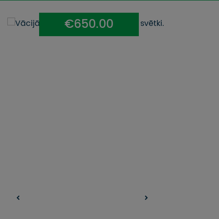
UZŅEMOŠAIS TŪRISMS
€650.00
IMPRO KONKURSI
PIRMSLĪGUMA INFORMĀCIJA, KLIENTA LĪGUMS,
CEĻOJUMU APDROŠINĀŠANA
ATSAUKSMES PAR CEĻOJUMU
VĪZU ANKETAS
PIEMIŅAS ISTABA
IMPRO PRIVĀTUMA POLITIKA
Seko mums: