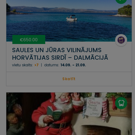
€650.00
SAULES UN JŪRAS VILINĀJUMS
HORVĀTIJAS SIRDĪ – DALMĀCIJĀ
vietu skaits:
>7
datums:
14.09. - 21.09.
Skatīt