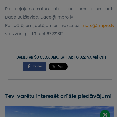
Par ceļojumu saturu atbild ceļojumu konsultants
Dace Bukševica, Dace@impro.lv
Par pārējiem jautājumiem raksti uz
impro@impro.lv
vai zvani pa tālruni 67221312.
DALIES AR ŠO CEĻOJUMU, LAI PAR TO UZZINA ARĪ CITI
Dalies
Tevi varētu interesēt arī šie piedāvājumi