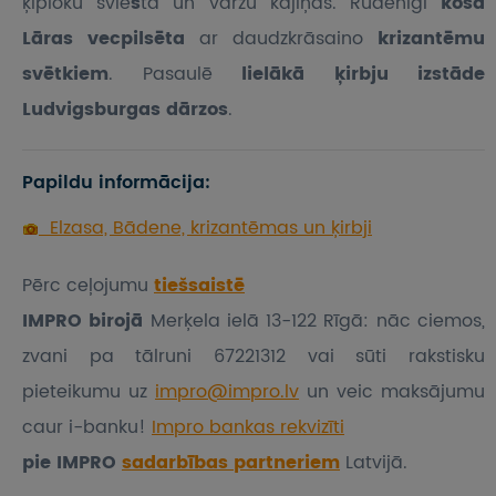
ķiploku svie
s
tā un varžu kājiņas. Rudenīgi
košā
Lāras vecpilsēta
ar daudzkrāsaino
krizantēmu
svētkiem
. Pasaulē
lielākā ķirbju izstāde
Ludvigsburgas dārzos
.
Papildu informācija:
Elzasa, Bādene, krizantēmas un ķirbji
Pērc ceļojumu
tiešsaistē
IMPRO birojā
Merķela ielā 13-122 Rīgā: nāc ciemos,
zvani pa tālruni 67221312 vai sūti rakstisku
pieteikumu
uz
impro@impro.lv
un veic maksājumu
caur i-banku!
Impro bankas rekvizīti
pie IMPRO
sadarbības partneriem
Latvijā.