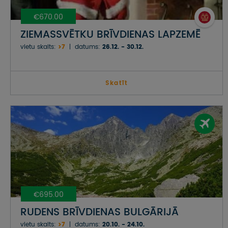
€670.00
ZIEMASSVĒTKU BRĪVDIENAS LAPZEMĒ
vietu skaits:
>7
datums:
26.12. - 30.12.
Skatīt
€695.00
RUDENS BRĪVDIENAS BULGĀRIJĀ
vietu skaits:
>7
datums:
20.10. - 24.10.