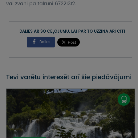
vai zvani pa tālruni 67221312.
DALIES AR ŠO CEĻOJUMU, LAI PAR TO UZZINA ARĪ CITI
Dalies
Tevi varētu interesēt arī šie piedāvājumi