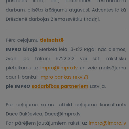
pasaules karā, bet, pateicoties restauratoru
darbam, pilsēta krāšņumu atguvusi. Adventes laikā
Drēzdenē darbojas Ziemassvētku tirdziņi.
Pērc ceļojumu
tiešsaistē
IMPRO birojā
Merķela ielā 13-122 Rīgā: nāc ciemos,
zvani pa tālruni 67221312 vai sūti rakstisku
pieteikumu
uz
impro@impro.lv
un veic maksājumu
caur i-banku!
Impro bankas rekvizīti
pie IMPRO
sadarbības partneriem
Latvijā.
Par ceļojumu saturu atbild ceļojumu konsultants
Dace Bukševica, Dace@impro.lv
Par pārējiem jautājumiem raksti uz
impro@impro.lv