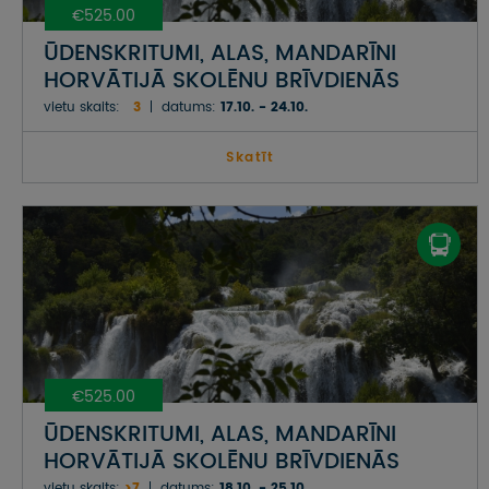
€525.00
ŪDENSKRITUMI, ALAS, MANDARĪNI
HORVĀTIJĀ SKOLĒNU BRĪVDIENĀS
vietu skaits:
3
datums:
17.10. - 24.10.
Skatīt
€525.00
ŪDENSKRITUMI, ALAS, MANDARĪNI
HORVĀTIJĀ SKOLĒNU BRĪVDIENĀS
vietu skaits:
>7
datums:
18.10. - 25.10.