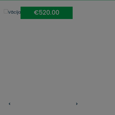
UZŅEMOŠAIS TŪRISMS
€520.00
IMPRO KONKURSI
PIRMSLĪGUMA INFORMĀCIJA, KLIENTA LĪGUMS,
CEĻOJUMU APDROŠINĀŠANA
ATSAUKSMES PAR CEĻOJUMU
VĪZU ANKETAS
PIEMIŅAS ISTABA
IMPRO PRIVĀTUMA POLITIKA
Seko mums: