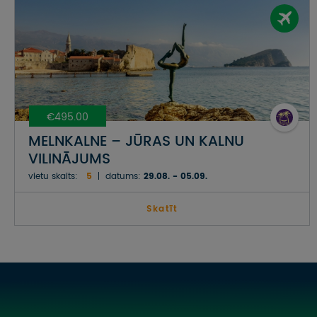
€495.00
MELNKALNE – JŪRAS UN KALNU
VILINĀJUMS
vietu skaits:
5
datums:
29.08. - 05.09.
Skatīt