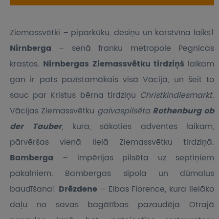
Ziemassvētki – piparkūku, desiņu un karstvīna laiks!
Nirnberga
– senā franku metropole Pegnicas
krastos.
Nirnbergas Ziemassvētku tirdziņš
laikam
gan ir pats pazīstamākais visā Vācijā, un šeit to
sauc par Kristus bērna tirdziņu
Christkindlesmarkt
.
Vācijas Ziemassvētku
galvaspilsēta
Rothenburg ob
der Tauber
,
kura, sākoties adventes laikam,
pārvēršas vienā lielā Ziemassvētku tirdziņā.
Bamberga
– impērijas pilsēta uz septiņiem
pakalniem. Bambergas sīpola un dūmalus
baudīšana!
Drēzdene
– Elbas Florence, kura lielāko
daļu no savas bagātības pazaudēja Otrajā