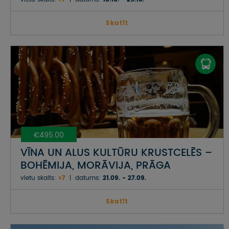
Skatīt
€495.00
VĪNA UN ALUS KULTŪRU KRUSTCELĒS –
BOHĒMIJA, MORĀVIJA, PRĀGA
vietu skaits:
>7
datums:
21.09. - 27.09.
Skatīt