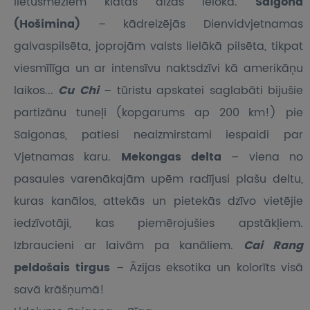
lietusmežiem klātas aizas ielokā.
Saigona
(Hošimina)
– kādreizējās Dienvidvjetnamas
galvaspilsēta, joprojām valsts lielākā pilsēta, tikpat
viesmīlīga un ar intensīvu naktsdzīvi kā amerikāņu
laikos...
Cu Chi
– tūristu apskatei saglabāti bijušie
partizānu tuneļi (kopgarums ap 200 km!) pie
Saigonas, patiesi neaizmirstami iespaidi par
Vjetnamas karu.
Mekongas delta
– viena no
pasaules varenākajām upēm radījusi plašu deltu,
kuras kanālos, attekās un pietekās dzīvo vietējie
iedzīvotāji, kas piemērojušies apstākļiem.
Izbraucieni ar laivām pa kanāliem.
Cai Rang
peldošais tirgus
– Āzijas eksotika un kolorīts visā
savā krāšņumā!