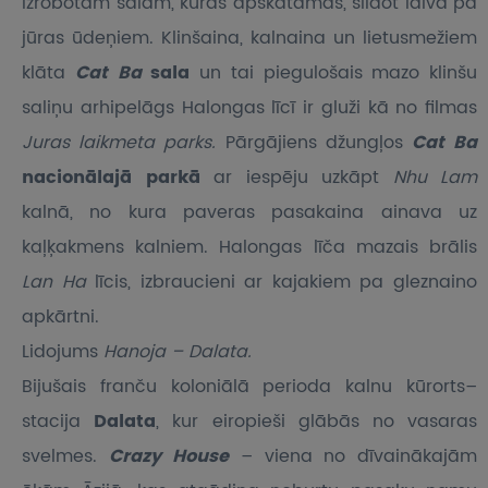
izrobotām salām, kuras apskatāmas, slīdot laivā pa
jūras ūdeņiem. Klinšaina, kalnaina un lietusmežiem
klāta
Cat Ba
sala
un tai piegulošais mazo klinšu
saliņu arhipelāgs Halongas līcī ir gluži kā no filmas
Juras laikmeta parks.
Pārgājiens džungļos
Cat Ba
nacionālajā parkā
ar iespēju uzkāpt
Nhu Lam
kalnā, no kura paveras pasakaina ainava uz
kaļķakmens kalniem. Halongas līča mazais brālis
Lan Ha
līcis, izbraucieni ar kajakiem pa gleznaino
apkārtni.
Lidojums
Hanoja – Dalata.
Bijušais franču koloniālā perioda kalnu kūrorts–
stacija
Dalata
, kur eiropieši glābās no vasaras
svelmes.
Crazy House
– viena no dīvainākajām