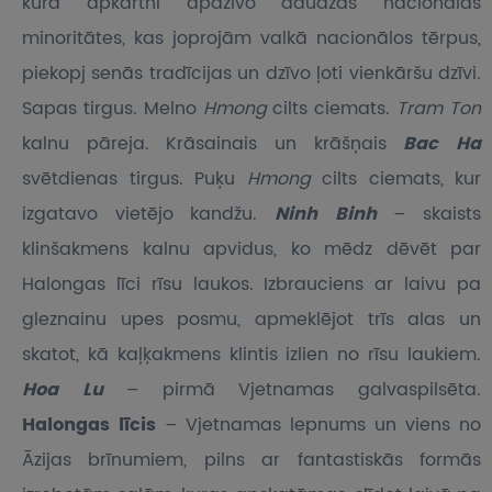
kura apkārtni apdzīvo daudzas nacionālās
minoritātes, kas joprojām valkā nacionālos tērpus,
piekopj senās tradīcijas un dzīvo ļoti vienkāršu dzīvi.
Sapas tirgus. Melno
Hmong
cilts ciemats.
Tram Ton
kalnu pāreja. Krāsainais un krāšņais
Bac Ha
svētdienas tirgus. Puķu
Hmong
cilts ciemats, kur
izgatavo vietējo kandžu.
Ninh Binh
– skaists
klinšakmens kalnu apvidus, ko mēdz dēvēt par
Halongas līci rīsu laukos. Izbrauciens ar laivu pa
gleznainu upes posmu, apmeklējot trīs alas un
skatot, kā kaļķakmens klintis izlien no rīsu laukiem.
Hoa Lu
– pirmā Vjetnamas galvaspilsēta.
Halongas līcis
– Vjetnamas lepnums un viens no
Āzijas brīnumiem, pilns ar fantastiskās formās