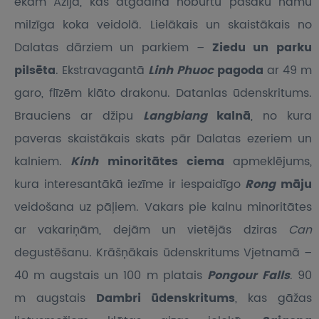
ēkām Āzijā, kas atgādina noburtu pasaku namu
milzīga koka veidolā. Lielākais un skaistākais no
Dalatas dārziem un parkiem –
Ziedu un parku
pilsēta
. Ekstravagantā
Linh Phuoc
pagoda
ar 49 m
garo, flīzēm klāto drakonu. Datanlas ūdenskritums.
Brauciens ar džipu
Langbiang
kalnā
, no kura
paveras skaistākais skats pār Dalatas ezeriem un
kalniem.
Kinh
minoritātes ciema
apmeklējums,
kura interesantākā iezīme ir iespaidīgo
Rong
māju
veidošana uz pāļiem. Vakars pie kalnu minoritātes
ar vakariņām, dejām un vietējās dziras
Can
degustēšanu. Krāšņākais ūdenskritums Vjetnamā –
40 m augstais un 100 m platais
Pongour Falls
. 90
m augstais
Dambri ūdenskritums
, kas gāžas