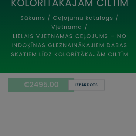
KOLORĪTĀKAJĀM CILTĪM
UZŅEMOŠAIS TŪRISMS
Sākums
/
Ceļojumu katalogs
/
IMPRO KONKURSI
Vjetnama
/
PIRMSLĪGUMA INFORMĀCIJA, KLIENTA LĪGUMS,
LIELAIS VJETNAMAS CEĻOJUMS – NO
CEĻOJUMU APDROŠINĀŠANA
INDOĶĪNAS GLEZNAINĀKAJIEM DABAS
ATSAUKSMES PAR CEĻOJUMU
SKATIEM LĪDZ KOLORĪTĀKAJĀM CILTĪM
VĪZU ANKETAS
€2495.00
PIEMIŅAS ISTABA
IZPĀRDOTS
IMPRO PRIVĀTUMA POLITIKA
Seko mums: