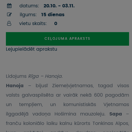
datums:
20.10. - 03.11.
ilgums:
15 dienas
vietu skaits:
0
CEĻOJUMA APRAKSTS
Lejupielādēt aprakstu
Lidojums
Rīga – Hanoja.
Hanoja
– bijusī Ziemeļvjetnamas, tagad visas
valsts galvaspilsēta ar vairāk nekā 600 pagodām
un tempļiem, un komunistiskās Vjetnamas
ilggadējā vadoņa Hošimina mauzoleju.
Sapa
–
franču koloniālo laiku kalnu kūrorts Tonkinas Alpos,