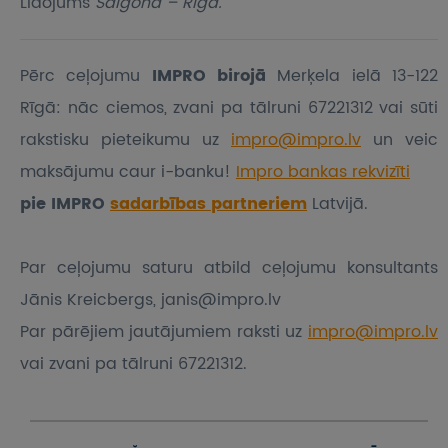
Lidojums
Saigona – Rīga.
Pērc ceļojumu
IMPRO birojā
Merķela ielā 13-122
Rīgā: nāc ciemos, zvani pa tālruni 67221312 vai sūti
rakstisku pieteikumu
uz
impro@impro.lv
un veic
maksājumu caur i-banku!
Impro bankas rekvizīti
pie IMPRO
sadarbības partneriem
Latvijā.
Par ceļojumu saturu atbild ceļojumu konsultants
Jānis Kreicbergs, janis@impro.lv
Par pārējiem jautājumiem raksti uz
impro@impro.lv
vai zvani pa tālruni 67221312.