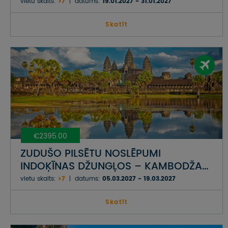
vietu skaits:
>7
datums:
19.01.2027 - 31.01.2027
Skatīt
€2395.00
ZUDUŠO PILSĒTU NOSLĒPUMI
INDOĶĪNAS DŽUNGĻOS – KAMBODŽA
...AR TROPISKO KOH RONG SALU
vietu skaits:
>7
datums:
05.03.2027 - 19.03.2027
Skatīt