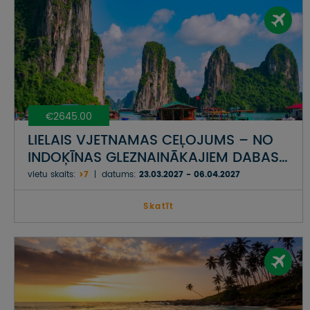
€2645.00
LIELAIS VJETNAMAS CEĻOJUMS – NO
INDOĶĪNAS GLEZNAINĀKAJIEM DABAS
SKATIEM LĪDZ KOLORĪTĀKAJĀM CILTĪM
vietu skaits:
>7
datums:
23.03.2027 - 06.04.2027
Skatīt