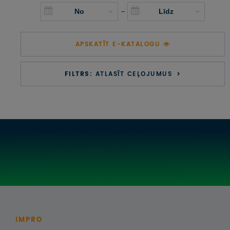
UZŅEMOŠAIS TŪRISMS
-
IMPRO KONKURSI
APSKATĪT E-KATALOGU
PIRMSLĪGUMA INFORMĀCIJA, KLIENTA LĪGUMS,
CEĻOJUMU APDROŠINĀŠANA
FILTRS:
ATLASĪT CEĻOJUMUS
ATSAUKSMES PAR CEĻOJUMU
VĪZU ANKETAS
PIEMIŅAS ISTABA
IMPRO PRIVĀTUMA POLITIKA
Seko mums:
IMPRO