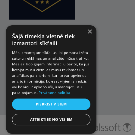
×
Šajā tīmekļa vietnē tiek
izmantoti sīkfaili
Mēs izmantojam sīkfailus, lai personalizētu
saturu, reklāmas un analizētu mūsu trafiku.
Mēs arī kopīgojam informāciju par to, kā jūs
lietojat mūsu vietni ar mūsu reklāmas un
analītikas partneriem, kuri to var apvienot
ar citu informāciju, ko esat viņiem sniedzis
vai ko viņi ir apkopojuši, izmantojot jūsu
pakalpojumus.
Privātuma politika
PIEKRIST VISIEM
ATTEIKTIES NO VISIEM
© 2026 Impro ceļojumi. Visas
tiesības aizsargātas.