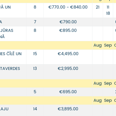
JĀ UN
8
€770.00 - €840.00
21
11
18
A
7
€790.00
 JŪRAS
8
€895.00
NĀ
Aug
Sep
ES ČĪLĒ UN
15
€4,495.00
STAVERDES
13
€2,995.00
Aug
Sep
5
€695.00
Aug
Sep
LAJU
14
€3,895.00