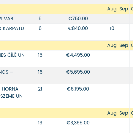
Aug
Sep
I VARI
5
€750.00
O KARPATU
6
€840.00
10
Aug
Sep
ES ČĪLĒ UN
15
€4,495.00
NOS –
16
€5,695.00
T HORNA
21
€6,195.00
NSZEME UN
Aug
Sep
13
€3,395.00