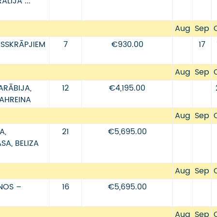
LIJĀ ...
Aug
Sep
ESSKRĀPJIEM
7
€930.00
17
Aug
Sep
ARĀBIJA,
12
€4,195.00
AHREINA
Aug
Sep
A,
21
€5,695.00
A, BELIZA
Aug
Sep
NOS –
16
€5,695.00
Aug
Sep