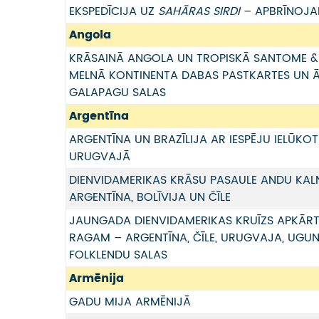
EKSPEDĪCIJA UZ
SAHĀRAS SIRDI
– APBRĪNOJA
Angola
KRĀSAINĀ ANGOLA UN TROPISKĀ SANTOME & P
MELNĀ KONTINENTA DABAS PASTKARTES UN Ā
GALAPAGU SALAS
Argentīna
ARGENTĪNA UN BRAZĪLIJA AR IESPĒJU IELŪKOTI
URUGVAJĀ
DIENVIDAMERIKAS KRĀSU PASAULE ANDU KAL
ARGENTĪNA, BOLĪVIJA UN ČĪLE
JAUNGADA DIENVIDAMERIKAS KRUĪZS APKĀR
RAGAM – ARGENTĪNA, ČĪLE, URUGVAJA, UGU
FOLKLENDU SALAS
Armēnija
GADU MIJA ARMĒNIJĀ