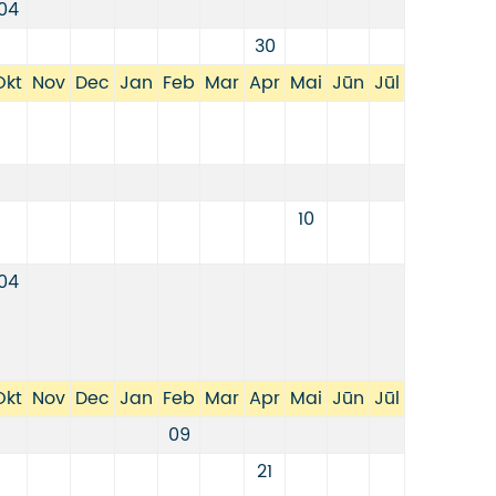
04
30
Okt
Nov
Dec
Jan
Feb
Mar
Apr
Mai
Jūn
Jūl
10
04
Okt
Nov
Dec
Jan
Feb
Mar
Apr
Mai
Jūn
Jūl
09
21