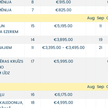
MĒNIJA
8
€915.00
MĒNIJA
7
€825.00
Aug
Sep
 UN
15
€5,195.00
11
A EZERIEM
14
€3,895.00
19
NAJIEM
11
€3,395.00 - €3,495.00
21
ĒRAS KRUĪZS
17
€5,995.00
NO
 LĪDZ
Aug
Sep
UĻU
16
€6,175.00
KALEDONIJA,
18
€4,995.00