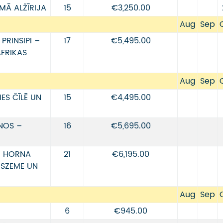
MĀ ALŽĪRIJA
15
€3,250.00
Aug
Sep
RINSIPI –
17
€5,495.00
FRIKAS
Aug
Sep
ES ČĪLĒ UN
15
€4,495.00
NOS –
16
€5,695.00
T HORNA
21
€6,195.00
NSZEME UN
Aug
Sep
6
€945.00