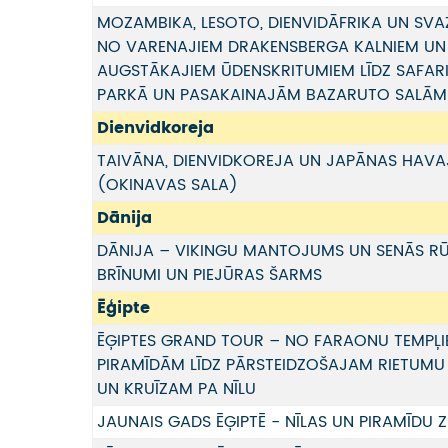
MOZAMBIKA, LESOTO, DIENVIDĀFRIKA UN SVA
NO VARENAJIEM DRAKENSBERGA KALNIEM UN
AUGSTĀKAJIEM ŪDENSKRITUMIEM LĪDZ SAFARI
PARKĀ UN PASAKAINAJĀM BAZARUTO SALĀM
Dienvidkoreja
TAIVĀNA, DIENVIDKOREJA UN JAPĀNAS HAVA
(OKINAVAS SALA)
Dānija
DĀNIJA – VIKINGU MANTOJUMS UN SENĀS R
BRĪNUMI UN PIEJŪRAS ŠARMS
Ēģipte
ĒĢIPTES GRAND TOUR – NO FARAONU TEMPĻI
PIRAMĪDĀM LĪDZ PĀRSTEIDZOŠAJAM RIETUMU
UN KRUĪZAM PA NĪLU
JAUNAIS GADS ĒĢIPTĒ - NĪLAS UN PIRAMĪDU 