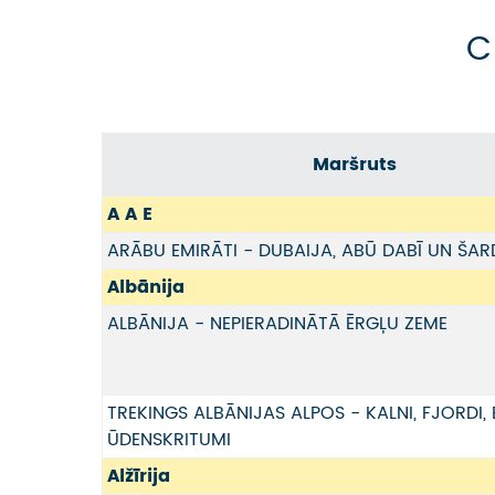
C
Maršruts
A A E
ARĀBU EMIRĀTI - DUBAIJA, ABŪ DABĪ UN ŠA
Albānija
ALBĀNIJA - NEPIERADINĀTĀ ĒRGĻU ZEME
TREKINGS ALBĀNIJAS ALPOS - KALNI, FJORDI, E
ŪDENSKRITUMI
Alžīrija