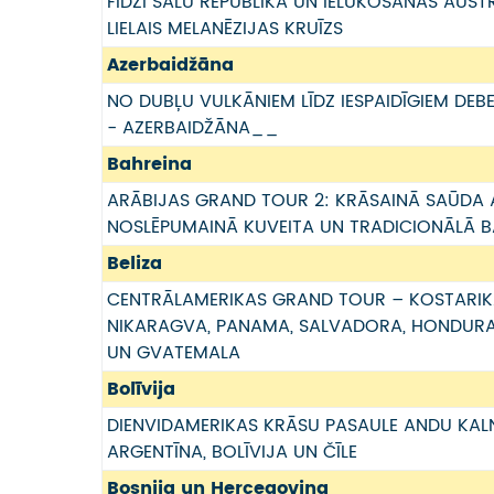
FIDŽI SALU REPUBLIKA UN IELŪKOŠANĀS AUSTRĀ
LIELAIS MELANĒZIJAS KRUĪZS
Azerbaidžāna
NO DUBĻU VULKĀNIEM LĪDZ IESPAIDĪGIEM DEB
- AZERBAIDŽĀNA__
Bahreina
ARĀBIJAS GRAND TOUR 2: KRĀSAINĀ SAŪDA 
NOSLĒPUMAINĀ KUVEITA UN TRADICIONĀLĀ B
Beliza
CENTRĀLAMERIKAS GRAND TOUR – KOSTARIK
NIKARAGVA, PANAMA, SALVADORA, HONDURAS
UN GVATEMALA
Bolīvija
DIENVIDAMERIKAS KRĀSU PASAULE ANDU KAL
ARGENTĪNA, BOLĪVIJA UN ČĪLE
Bosnija un Hercegovina