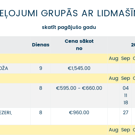
EĻOJUMI GRUPĀS AR LIDMAŠĪ
skatīt pagājušo gadu
Cena sākot
Dienas
2
no
Aug
Sep
RDŽA
9
€1,545.00
Aug
Sep
8
€595.00 - €660.00
04
11
18
ZERI,
8
€960.00
27
Aug
Sep