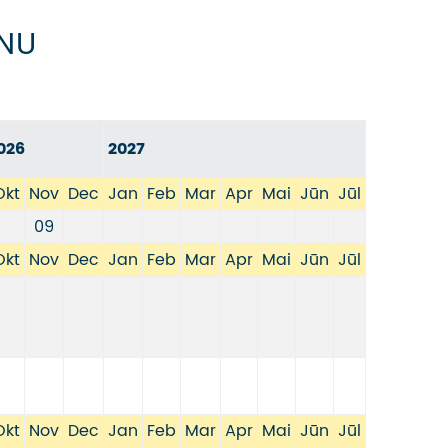
NU
026
2027
Okt
Nov
Dec
Jan
Feb
Mar
Apr
Mai
Jūn
Jūl
09
Okt
Nov
Dec
Jan
Feb
Mar
Apr
Mai
Jūn
Jūl
Okt
Nov
Dec
Jan
Feb
Mar
Apr
Mai
Jūn
Jūl