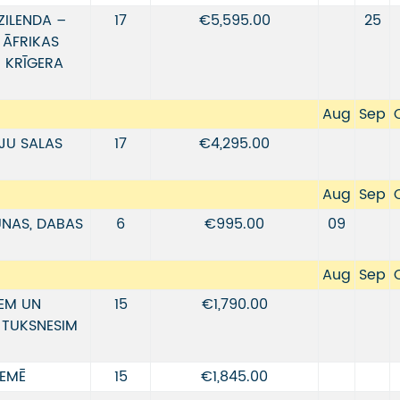
ZILENDA –
17
€5,595.00
25
 ĀFRIKAS
 KRĪGERA
Aug
Sep
JU SALAS
17
€4,295.00
Aug
Sep
ŪNAS, DABAS
6
€995.00
09
Aug
Sep
EM UN
15
€1,790.00
 TUKSNESIM
ZEMĒ
15
€1,845.00