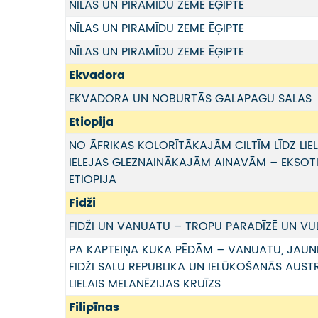
NĪLAS UN PIRAMĪDU ZEME ĒĢIPTE
NĪLAS UN PIRAMĪDU ZEME ĒĢIPTE
NĪLAS UN PIRAMĪDU ZEME ĒĢIPTE
Ekvadora
EKVADORA UN NOBURTĀS GALAPAGU SALAS
Etiopija
NO ĀFRIKAS KOLORĪTĀKAJĀM CILTĪM LĪDZ LIEL
IELEJAS GLEZNAINĀKAJĀM AINAVĀM – EKSOT
ETIOPIJA
Fidži
FIDŽI UN VANUATU – TROPU PARADĪZĒ UN VU
PA KAPTEIŅA KUKA PĒDĀM – VANUATU, JAUN
FIDŽI SALU REPUBLIKA UN IELŪKOŠANĀS AUSTRĀ
LIELAIS MELANĒZIJAS KRUĪZS
Filipīnas