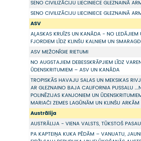
SENO CIVILIZĀCIJU LIECINIECE GLEZNAINĀ AR
SENO CIVILIZĀCIJU LIECINIECE GLEZNAINĀ AR
ASV
AĻASKAS KRUĪZS UN KANĀDA - NO LEDĀJIEM
FJORDIEM LĪDZ KLINŠU KALNIEM UN SMARAGD
ASV MEŽONĪGIE RIETUMI
NO AUGSTAJIEM DEBESSKRĀPJIEM LĪDZ VARE
ŪDENSKRITUMIEM – ASV UN KANĀDA
TROPISKĀS HAVAJU SALAS UN MEKSIKAS RIVJ
AR GLEZNAINO BAJA CALIFORNIA PUSSALU ...
POLINĒZIJAS KANJONIEM UN ŪDENSKRITUMIEM
MARIAČI ZEMES LAGŪNĀM UN KLINŠU ARKĀM
Austrālija
AUSTRĀLIJA - VIENA VALSTS, TŪKSTOŠ PASA
PA KAPTEIŅA KUKA PĒDĀM – VANUATU, JAUN