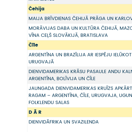
Čehija
MAIJA BRĪVDIENAS ČEHIJĀ PRĀGA UN KARLOV
MORĀVIJAS DABA UN KULTŪRA ČEHIJĀ, MAZ
VĪNA CEĻŠ SLOVĀKIJĀ, BRATISLAVA
Čīle
ARGENTĪNA UN BRAZĪLIJA AR IESPĒJU IELŪKOTI
URUGVAJĀ
DIENVIDAMERIKAS KRĀSU PASAULE ANDU KAL
ARGENTĪNA, BOLĪVIJA UN ČĪLE
JAUNGADA DIENVIDAMERIKAS KRUĪZS APKĀR
RAGAM – ARGENTĪNA, ČĪLE, URUGVAJA, UGU
FOLKLENDU SALAS
D Ā R
DIENVIDĀFRIKA UN SVAZILENDA