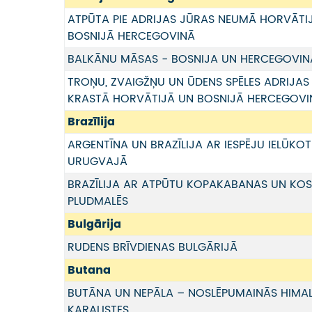
ATPŪTA PIE ADRIJAS JŪRAS NEUMĀ HORVĀTI
BOSNIJĀ HERCEGOVINĀ
BALKĀNU MĀSAS - BOSNIJA UN HERCEGOVIN
TROŅU, ZVAIGŽŅU UN ŪDENS SPĒLES ADRIJAS
KRASTĀ HORVĀTIJĀ UN BOSNIJĀ HERCEGOVI
Brazīlija
ARGENTĪNA UN BRAZĪLIJA AR IESPĒJU IELŪKOTI
URUGVAJĀ
BRAZĪLIJA AR ATPŪTU KOPAKABANAS UN KO
PLUDMALĒS
Bulgārija
RUDENS BRĪVDIENAS BULGĀRIJĀ
Butana
BUTĀNA UN NEPĀLA – NOSLĒPUMAINĀS HIMA
KARALISTES