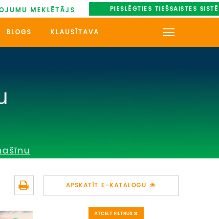
PIESLĒGTIES TIEŠSAISTES SIST
OJUMU MEKLĒTĀJS
BLOGS
KLAUSĪTAVA
KONTAKTI
PAR MUMS
u
AUTOBUSU NOMA
UZŅEMOŠAIS TŪRISMS
mašīnu
IMPRO KONKURSI
PIRMSLĪGUMA INFORMĀCIJA,
APSKATĪT E-KATALOGU
KLIENTA LĪGUMS,
CEĻOJUMU APDROŠINĀŠANA
ATCELT FILTRUS