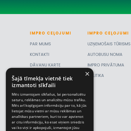
IMPRO
CEĻOJUMI
IMPRO
CEĻOJUMI
PAR MUMS
UZŅEMOŠAIS TŪRISMS
KONTAKTI
AUTOBUSU NOMA
DĀVANU KARTE
IMPRO PRIVĀTUMA
×
PIRMSLĪGUMA
POLITIKA
Šajā tīmekļa vietnē tiek
izmantoti sīkfaili
INFORMĀCIJA, KLIENTA
Mēs izmantojam sīkfailus, lai personalizētu
LĪGUMS,
saturu, reklāmas un analizētu mūsu trafiku.
Mēs arī kopīgojam informāciju par to, kā jūs
CEĻOJUMU
lietojat mūsu vietni ar mūsu reklāmas un
analītikas partneriem, kuri to var apvienot
APDROŠINĀŠANA
ar citu informāciju, ko esat viņiem sniedzis
VĪZU ANKETAS
vai ko viņi ir apkopojuši, izmantojot jūsu