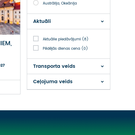
Austrālija, Okeānija
Aktuāli
Aktuālie piedāvājumi (8)
IEM,
Pēdējās dienas cena (0)
Transporta veids
027
Ceļojuma veids
Visi transporta veidi
Ar lidmašīnu (265)
Visas kategorijas
Ar autobusu (93)
ATPŪTAS UN SPA CEĻOJUMI
Ar autobusu + lidmašīnu (4)
CEĻĀ AR MŪZIKU
Ar kājām (8)
GARDĒŽU TŪRES