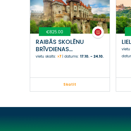
€825.00
RAIBĀS SKOLĒNU
LI
BRĪVDIENAS
vietu
TRANSILVĀNIJĀ
datu
vietu skaits:
>7
datums:
17.10. - 24.10.
Skatit