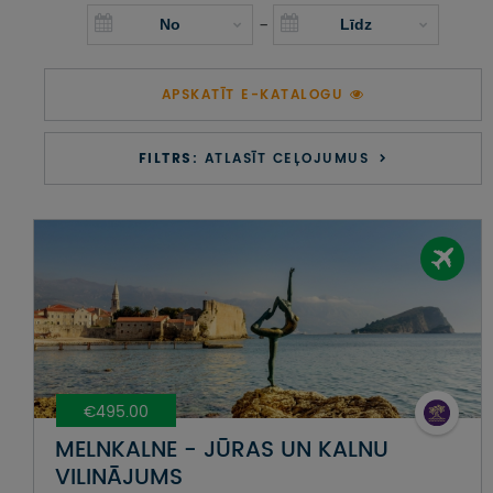
UZŅEMOŠAIS TŪRISMS
-
IMPRO KONKURSI
APSKATĪT E-KATALOGU
PIRMSLĪGUMA INFORMĀCIJA, KLIENTA LĪGUMS,
CEĻOJUMU APDROŠINĀŠANA
FILTRS:
ATLASĪT CEĻOJUMUS
ATSAUKSMES PAR CEĻOJUMU
VĪZU ANKETAS
PIEMIŅAS ISTABA
IMPRO PRIVĀTUMA POLITIKA
€495.00
Seko mums:
MELNKALNE - JŪRAS UN KALNU
VILINĀJUMS