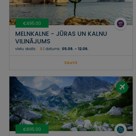
€495.00
MELNKALNE - JŪRAS UN KALNU
VILINĀJUMS
vietu skaits:
0
datums:
05.09. - 12.09.
Skatit
€895.00