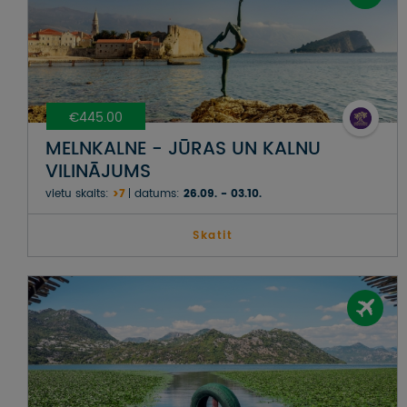
€445.00
MELNKALNE - JŪRAS UN KALNU
VILINĀJUMS
vietu skaits:
>7
datums:
26.09. - 03.10.
Skatit