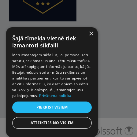
×
Šajā tīmekļa vietnē tiek
izmantoti sīkfaili
Mēs izmantojam sīkfailus, lai personalizētu
saturu, reklāmas un analizētu mūsu trafiku.
Mēs arī kopīgojam informāciju par to, kā jūs
lietojat mūsu vietni ar mūsu reklāmas un
analītikas partneriem, kuri to var apvienot
ar citu informāciju, ko esat viņiem sniedzis
vai ko viņi ir apkopojuši, izmantojot jūsu
pakalpojumus.
Privātuma politika
PIEKRIST VISIEM
ATTEIKTIES NO VISIEM
© 2026 Impro ceļojumi. Visas
tiesības aizsargātas.