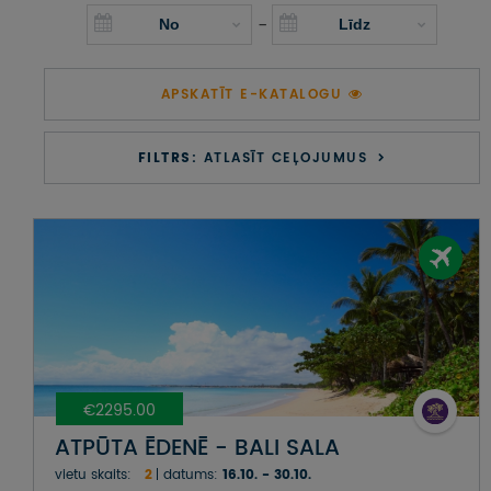
UZŅEMOŠAIS TŪRISMS
-
IMPRO KONKURSI
APSKATĪT E-KATALOGU
PIRMSLĪGUMA INFORMĀCIJA, KLIENTA LĪGUMS,
CEĻOJUMU APDROŠINĀŠANA
FILTRS:
ATLASĪT CEĻOJUMUS
ATSAUKSMES PAR CEĻOJUMU
VĪZU ANKETAS
PIEMIŅAS ISTABA
IMPRO PRIVĀTUMA POLITIKA
€2295.00
Seko mums:
ATPŪTA ĒDENĒ - BALI SALA
vietu skaits:
2
datums:
16.10. - 30.10.