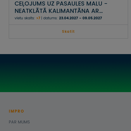
CEĻOJUMS UZ PASAULES MALU -
NEATKLĀTĀ KALIMANTĀNA AR
TROPISKO DERAWAN SALU
vietu skaits:
>7
datums:
23.04.2027 - 09.05.2027
ARHIPELĀGU
Skatit
IMPRO
PAR MUMS