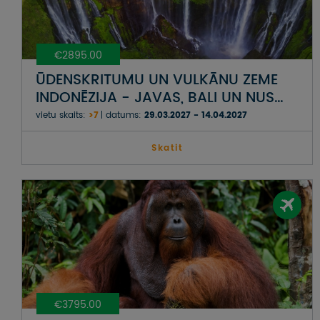
€2895.00
ŪDENSKRITUMU UN VULKĀNU ZEME
INDONĒZIJA - JAVAS, BALI UN NUSA
PENIDAS SALAS
vietu skaits:
>7
datums:
29.03.2027 - 14.04.2027
Skatit
€3795.00