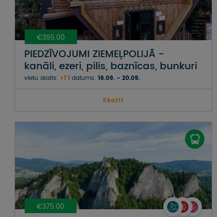
€395.00
PIEDZĪVOJUMI ZIEMEĻPOLIJĀ -
kanāli, ezeri, pilis, baznīcas, bunkuri
vietu skaits:
>7
datums:
16.09. - 20.09.
Skatit
€375.00