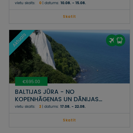
ČENSTOHOVA, ZAKOPANE, KRAKOVA
vietu skaits:
0
datums:
10.08. - 15.08.
Skatit
Aktuals
€695.00
BALTIJAS JŪRA - NO
KOPENHĀGENAS UN DĀNIJAS
BALTAJĀM KLINTĪM LĪDZ VĀCIJAS
vietu skaits:
2
datums:
17.08. - 22.08.
PIEKRASTES SALĀM UN
AUSTRUMPRŪSIJAI POLIJĀ
Skatit