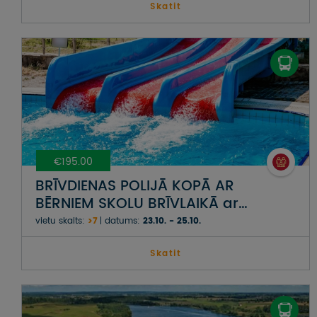
Skatit
€195.00
BRĪVDIENAS POLIJĀ KOPĀ AR
BĒRNIEM SKOLU BRĪVLAIKĀ ar
Suntago akvaparka apmeklējumu
vietu skaits:
>7
datums:
23.10. - 25.10.
Skatit