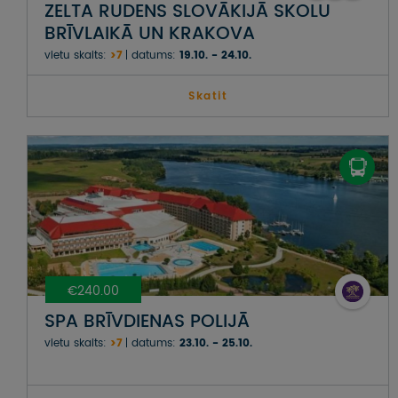
ZELTA RUDENS SLOVĀKIJĀ SKOLU
BRĪVLAIKĀ UN KRAKOVA
vietu skaits:
>7
datums:
19.10. - 24.10.
Skatit
€240.00
SPA BRĪVDIENAS POLIJĀ
vietu skaits:
>7
datums:
23.10. - 25.10.