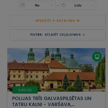
UZŅEMOŠAIS TŪRISMS
-
IMPRO KONKURSI
APSKATĪT E-KATALOGU
PIRMSLĪGUMA INFORMĀCIJA, KLIENTA LĪGUMS,
CEĻOJUMU APDROŠINĀŠANA
FILTRS:
ATLASĪT CEĻOJUMUS
ATSAUKSMES PAR CEĻOJUMU
VĪZU ANKETAS
PIEMIŅAS ISTABA
IMPRO PRIVĀTUMA POLITIKA
€410.00
Seko mums:
POLIJAS TRĪS GALVASPILSĒTAS UN
TATRU KALNI - VARŠAVA,