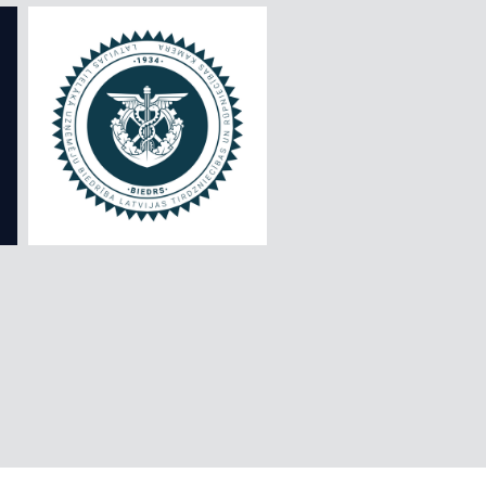
KALNI LIELI, MAZI UN PĀRGĀJIENI
KRUĪZI
RĪGAS EKSKURSIJAS
ZIEDU UN DĀRZU LOKOS
ZIEMASSVĒTKI UN JAUNAIS GADS