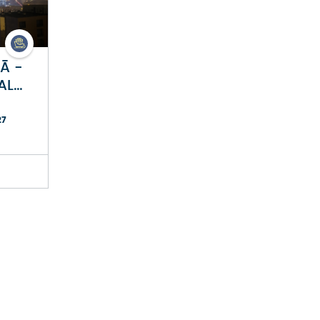
Visi transporta veidi
Ziemeļamerika
Visas kategorijas
Ā -
ALNI
Ar lidmašīnu (265)
Centrālamerika
27
ATPŪTAS UN SPA CEĻOJUMI
Ar autobusu (93)
Dienvidamerika
CEĻĀ AR MŪZIKU
Ar autobusu + lidmašīnu (4)
Austrālija, Okeānija
GARDĒŽU TŪRES
Ar kājām (8)