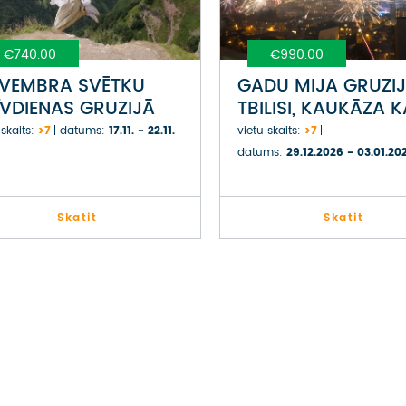
€740.00
€990.00
VEMBRA SVĒTKU
GADU MIJA GRUZIJ
ĪVDIENAS GRUZIJĀ
TBILISI, KAUKĀZA K
UN KAHETIJA
 skaits:
>7
datums:
17.11. - 22.11.
vietu skaits:
>7
datums:
29.12.2026 - 03.01.20
Skatit
Skatit