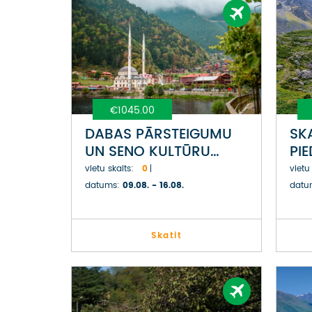
€1045.00
DABAS PĀRSTEIGUMU
SK
UN SENO KULTŪRU
PI
CEĻŠ NO TRABZONAS
GR
vietu skaits:
0
vietu
TURCIJĀ LĪDZ
AP
datums:
09.08. - 16.08.
datu
ADŽĀRIJAI GRUZIJĀ
Skatit