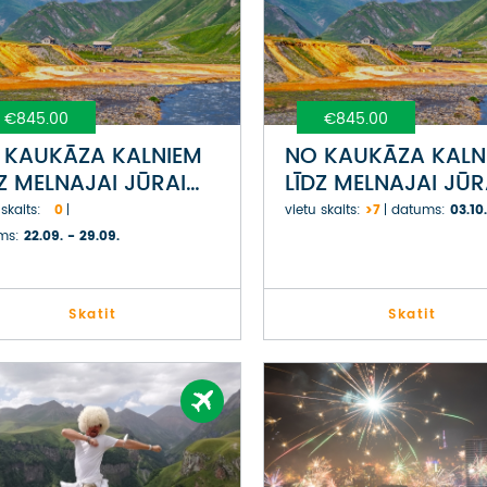
€845.00
€845.00
 KAUKĀZA KALNIEM
NO KAUKĀZA KALN
DZ MELNAJAI JŪRAI
LĪDZ MELNAJAI JŪR
UZIJĀ
GRUZIJĀ
 skaits:
0
vietu skaits:
>7
datums:
03.10.
ms:
22.09. - 29.09.
Skatit
Skatit