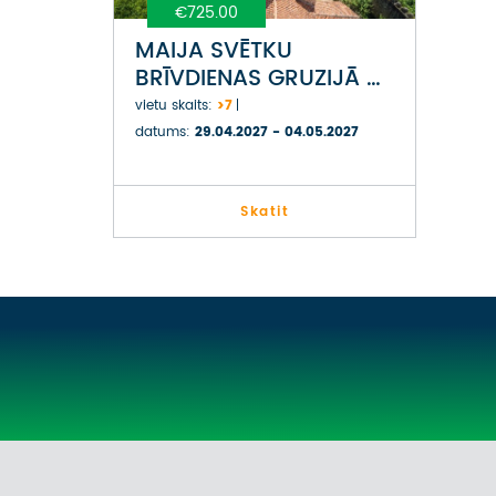
€725.00
MAIJA SVĒTKU
BRĪVDIENAS GRUZIJĀ -
TBILISI, KAUKĀZA KALNI
vietu skaits:
>7
UN KAHETIJA
datums:
29.04.2027 - 04.05.2027
Skatit