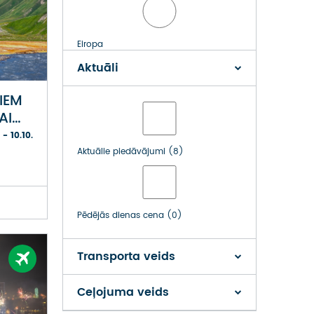
Eiropa
Aktuāli
IEM
Tuvie Austrumi
AI
 - 10.10.
Aktuālie piedāvājumi (8)
Āzija
Pēdējās dienas cena (0)
Ziemeļāfrika
Transporta veids
Ceļojuma veids
Āfrika