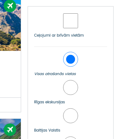
ATSAUKSMES PAR CEĻOJUMU
VĪZU ANKETAS
PIEMIŅAS ISTABA
Ceļojumi ar brīvām vietām
IMPRO PRIVĀTUMA POLITIKA
Seko mums:
Visas atrašanās vietas
Rīgas ekskursijas
Baltijas Valstis