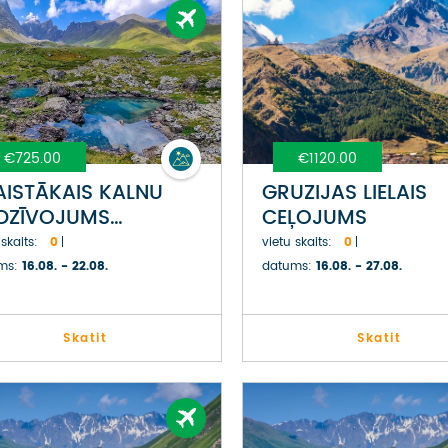
€725.00
€1120.00
AISTĀKAIS KALNU
GRUZIJAS LIELAIS
EDZĪVOJUMS
CEĻOJUMS
UZIJĀ KAZBEGI
 skaits:
0
vietu skaits:
0
KĀRTNĒ
ms:
16.08. - 22.08.
datums:
16.08. - 27.08.
Skatit
Skatit