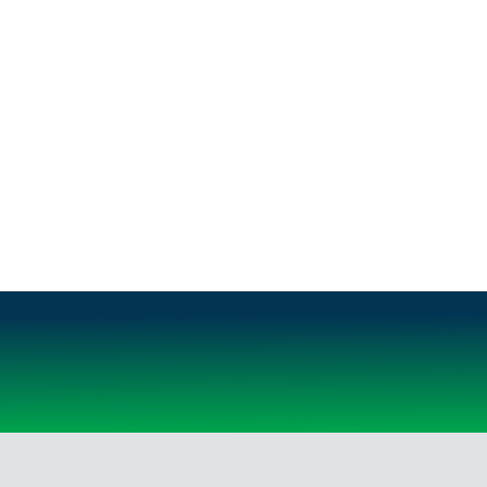
ĢIMENĒM AR BĒRNIEM
IMPRO PĒRLES - NEZINĀMAIS ZINĀMAJĀ
ĪPAŠĀ CENA
IZBAUDI EIROPU
IZZINOŠIE VELOPĀRGĀJIENI