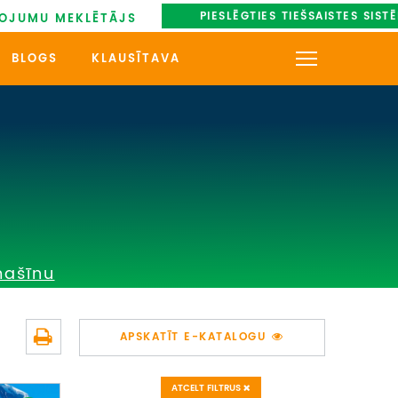
PIESLĒGTIES TIEŠSAISTES SIST
OJUMU MEKLĒTĀJS
BLOGS
KLAUSĪTAVA
KONTAKTI
PAR MUMS
AUTOBUSU NOMA
UZŅEMOŠAIS TŪRISMS
mašīnu
IMPRO KONKURSI
PIRMSLĪGUMA INFORMĀCIJA,
APSKATĪT E-KATALOGU
KLIENTA LĪGUMS,
CEĻOJUMU APDROŠINĀŠANA
ATCELT FILTRUS