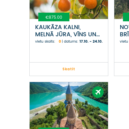
€875.00
KAUKĀZA KALNI,
NO
MELNĀ JŪRA, VĪNS UN
BR
MANDARĪNI GRUZIJĀ
vietu skaits:
0
datums:
17.10. - 24.10.
vietu
Skatit