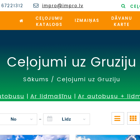
 67221312
impro@impro.lv
CEĻ
CEĻOJUMU
DĀVANU
IZMAIŅAS
KATALOGS
KARTE
Ceļojumi uz Gruziju
Sākums
/
Ceļojumi uz Gruziju
utobusu
|
Ar lidmašīnu
|
Ar autobusu + lid
-