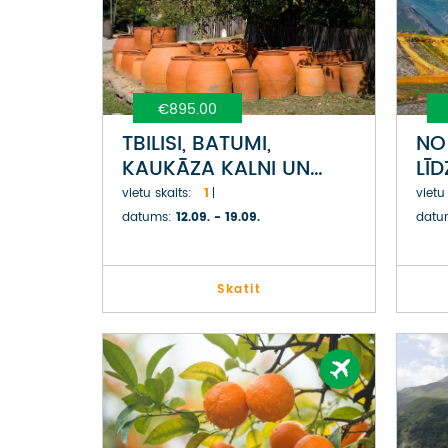
€895.00
TBILISI, BATUMI,
NO
KAUKĀZA KALNI UN
LĪ
KAHETIJA VĪNOGU
GR
vietu skaits:
1
vietu
NOVĀKŠANAS LAIKĀ
datums:
12.09. - 19.09.
datu
GRUZIJĀ
Skatit