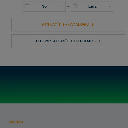
UZŅEMOŠAIS TŪRISMS
-
IMPRO KONKURSI
APSKATĪT E-KATALOGU
PIRMSLĪGUMA INFORMĀCIJA, KLIENTA LĪGUMS,
CEĻOJUMU APDROŠINĀŠANA
FILTRS:
ATLASĪT CEĻOJUMUS
ATSAUKSMES PAR CEĻOJUMU
VĪZU ANKETAS
PIEMIŅAS ISTABA
IMPRO PRIVĀTUMA POLITIKA
Seko mums:
IMPRO