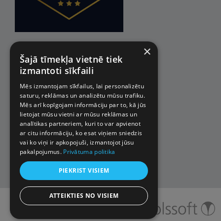
×
Šajā tīmekļa vietnē tiek
izmantoti sīkfaili
Mēs izmantojam sīkfailus, lai personalizētu
saturu, reklāmas un analizētu mūsu trafiku.
Mēs arī kopīgojam informāciju par to, kā jūs
lietojat mūsu vietni ar mūsu reklāmas un
analītikas partneriem, kuri to var apvienot
ar citu informāciju, ko esat viņiem sniedzis
vai ko viņi ir apkopojuši, izmantojot jūsu
pakalpojumus.
Privātuma politika
PIEKRIST VISIEM
ATTEIKTIES NO VISIEM
© 2026 Impro ceļojumi. Visas
tiesības aizsargātas.