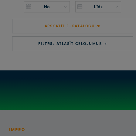
UZŅEMOŠAIS TŪRISMS
-
IMPRO KONKURSI
APSKATĪT E-KATALOGU
PIRMSLĪGUMA INFORMĀCIJA, KLIENTA LĪGUMS,
CEĻOJUMU APDROŠINĀŠANA
FILTRS:
ATLASĪT CEĻOJUMUS
ATSAUKSMES PAR CEĻOJUMU
VĪZU ANKETAS
PIEMIŅAS ISTABA
IMPRO PRIVĀTUMA POLITIKA
Seko mums:
IMPRO