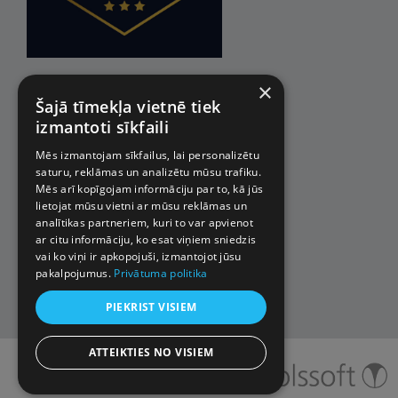
×
Šajā tīmekļa vietnē tiek
izmantoti sīkfaili
Mēs izmantojam sīkfailus, lai personalizētu
saturu, reklāmas un analizētu mūsu trafiku.
Mēs arī kopīgojam informāciju par to, kā jūs
lietojat mūsu vietni ar mūsu reklāmas un
analītikas partneriem, kuri to var apvienot
ar citu informāciju, ko esat viņiem sniedzis
vai ko viņi ir apkopojuši, izmantojot jūsu
pakalpojumus.
Privātuma politika
PIEKRIST VISIEM
ATTEIKTIES NO VISIEM
© 2026 Impro ceļojumi. Visas
tiesības aizsargātas.