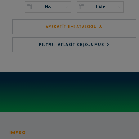
UZŅEMOŠAIS TŪRISMS
-
IMPRO KONKURSI
APSKATĪT E-KATALOGU
PIRMSLĪGUMA INFORMĀCIJA, KLIENTA LĪGUMS,
CEĻOJUMU APDROŠINĀŠANA
FILTRS:
ATLASĪT CEĻOJUMUS
ATSAUKSMES PAR CEĻOJUMU
VĪZU ANKETAS
PIEMIŅAS ISTABA
IMPRO PRIVĀTUMA POLITIKA
Seko mums:
IMPRO