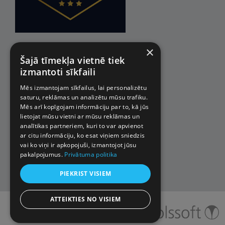
×
Šajā tīmekļa vietnē tiek
izmantoti sīkfaili
Mēs izmantojam sīkfailus, lai personalizētu
saturu, reklāmas un analizētu mūsu trafiku.
Mēs arī kopīgojam informāciju par to, kā jūs
lietojat mūsu vietni ar mūsu reklāmas un
analītikas partneriem, kuri to var apvienot
ar citu informāciju, ko esat viņiem sniedzis
vai ko viņi ir apkopojuši, izmantojot jūsu
pakalpojumus.
Privātuma politika
PIEKRIST VISIEM
ATTEIKTIES NO VISIEM
© 2026 Impro ceļojumi. Visas
tiesības aizsargātas.