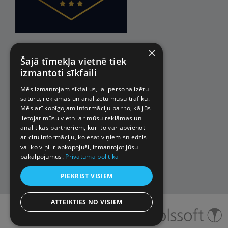
×
Šajā tīmekļa vietnē tiek
izmantoti sīkfaili
Mēs izmantojam sīkfailus, lai personalizētu
saturu, reklāmas un analizētu mūsu trafiku.
Mēs arī kopīgojam informāciju par to, kā jūs
lietojat mūsu vietni ar mūsu reklāmas un
analītikas partneriem, kuri to var apvienot
ar citu informāciju, ko esat viņiem sniedzis
vai ko viņi ir apkopojuši, izmantojot jūsu
pakalpojumus.
Privātuma politika
PIEKRIST VISIEM
ATTEIKTIES NO VISIEM
© 2026 Impro ceļojumi. Visas
tiesības aizsargātas.