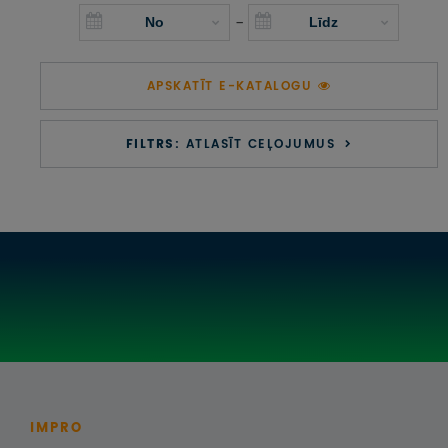
UZŅEMOŠAIS TŪRISMS
-
IMPRO KONKURSI
APSKATĪT E-KATALOGU
PIRMSLĪGUMA INFORMĀCIJA, KLIENTA LĪGUMS,
CEĻOJUMU APDROŠINĀŠANA
FILTRS:
ATLASĪT CEĻOJUMUS
ATSAUKSMES PAR CEĻOJUMU
VĪZU ANKETAS
PIEMIŅAS ISTABA
IMPRO PRIVĀTUMA POLITIKA
Seko mums:
IMPRO