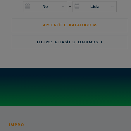
UZŅEMOŠAIS TŪRISMS
-
IMPRO KONKURSI
APSKATĪT E-KATALOGU
PIRMSLĪGUMA INFORMĀCIJA, KLIENTA LĪGUMS,
CEĻOJUMU APDROŠINĀŠANA
FILTRS:
ATLASĪT CEĻOJUMUS
ATSAUKSMES PAR CEĻOJUMU
VĪZU ANKETAS
PIEMIŅAS ISTABA
IMPRO PRIVĀTUMA POLITIKA
Seko mums:
IMPRO