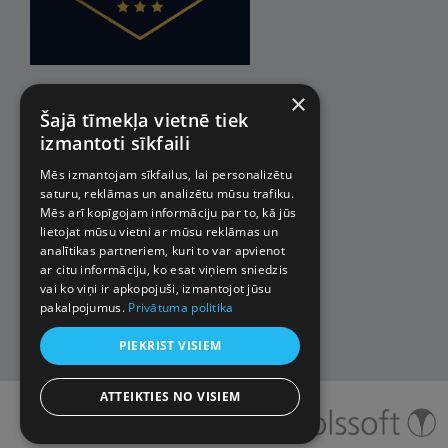
×
Šajā tīmekļa vietnē tiek
izmantoti sīkfaili
Mēs izmantojam sīkfailus, lai personalizētu
saturu, reklāmas un analizētu mūsu trafiku.
Mēs arī kopīgojam informāciju par to, kā jūs
lietojat mūsu vietni ar mūsu reklāmas un
analītikas partneriem, kuri to var apvienot
ar citu informāciju, ko esat viņiem sniedzis
vai ko viņi ir apkopojuši, izmantojot jūsu
pakalpojumus.
Privātuma politika
PIEKRIST VISIEM
ATTEIKTIES NO VISIEM
© 2026 Impro ceļojumi. Visas
tiesības aizsargātas.