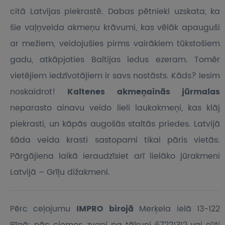
citā Latvijas piekrastē. Dabas pētnieki uzskata, ka
šie vaļņveida akmeņu krāvumi, kas vēlāk apauguši
ar mežiem, veidojušies pirms vairākiem tūkstošiem
gadu, atkāpjoties Baltijas ledus ezeram. Tomēr
vietējiem iedzīvotājiem ir savs nostāsts. Kāds? Iesim
noskaidrot!
Kaltenes akmeņainās jūrmalas
neparasto ainavu veido lieli laukakmeņi, kas klāj
piekrasti, un kāpās augošās staltās priedes. Latvijā
šāda veida krasti sastopami tikai pāris vietās.
Pārgājiena laikā ieraudzīsiet arī lielāko jūrakmeni
Latvijā – Grīļu dižakmeni.
Pērc ceļojumu
IMPRO birojā
Merķela ielā 13-122