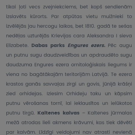
tikai ļoti vecs zvejniekciems, bet kopš sendienām
izslavēts kūrorts. Par atpūtas vietu muižnieki to
izvēlējās jau hercogu laikos, bet 1810. gadā te sešas
nedēļas uzturējās Krievijas cara Aleksandra I sieva
Elizabete.
Dabas parks
Engures ezers.
Pēc augu
un putnu sugu daudzveidības un apdraudēto sugu
daudzuma Engures ezera ornitoloģiskais liegums ir
viena no bagātākajām teritorijām Latvijā. Te ezera
krastos ganās savvaļas zirgi un govis, jūnijā krāšņi
zied orhidejas. Iziesim Orhideju taku un kāpsim
putnu vērošanas tornī, lai ieklausītos un ielūkotos
putnu tirgū.
Kaltenes kalvas
– Kaltenes jūrmalas
mežā atrodas lieli akmens krāvumi, kas tiek dēvēti
par kalvām. Līdzīgi veidojumi nav atrasti nevienā