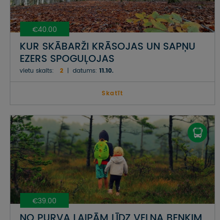
€40.00
KUR SKĀBARŽI KRĀSOJAS UN SAPŅU
EZERS SPOGUĻOJAS
vietu skaits:
2
datums:
11.10.
Skatīt
€39.00
NO PURVA LAIPĀM LĪDZ VELNA BEŅĶIM