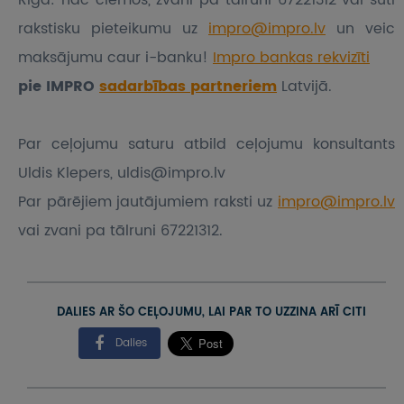
Rīgā: nāc ciemos, zvani pa tālruni 67221312 vai sūti
rakstisku pieteikumu
uz
impro@impro.lv
un veic
maksājumu caur i-banku!
Impro bankas rekvizīti
pie IMPRO
sadarbības partneriem
Latvijā.
Par ceļojumu saturu atbild ceļojumu konsultants
Uldis Klepers, uldis@impro.lv
Par pārējiem jautājumiem raksti uz
impro@impro.lv
vai zvani pa tālruni 67221312.
DALIES AR ŠO CEĻOJUMU, LAI PAR TO UZZINA ARĪ CITI
Dalies