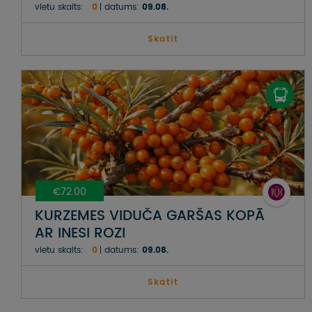
vietu skaits:
0
datums:
09.08.
Skatit
€72.00
KURZEMES VIDUČA GARŠAS KOPĀ
AR INESI ROZI
vietu skaits:
0
datums:
09.08.
Skatit