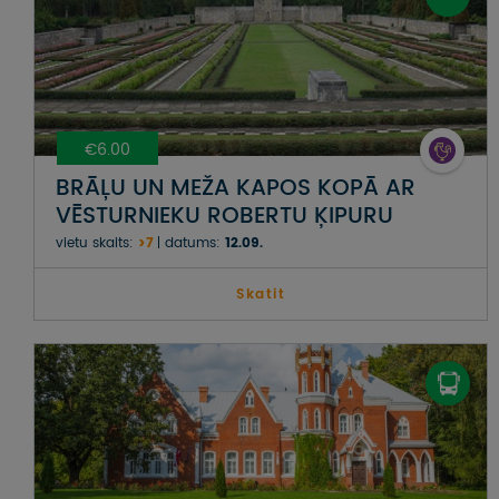
€6.00
BRĀĻU UN MEŽA KAPOS KOPĀ AR
VĒSTURNIEKU ROBERTU ĶIPURU
vietu skaits:
>7
datums:
12.09.
Skatit