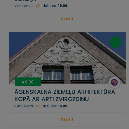
vietu skaits:
>7
datums:
19.09.
Skatit
€6.00
ĀGENSKALNA ZIEMEĻU ARHITEKTŪRA
KOPĀ AR ARTI ZVIRGZDIŅU
vietu skaits:
>7
datums:
19.09.
Skatit