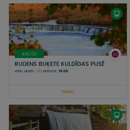
€60.00
RUDENS BUĶETE KULDĪGAS PUSĒ
vietu skaits:
>7
datums:
19.09.
Skatit