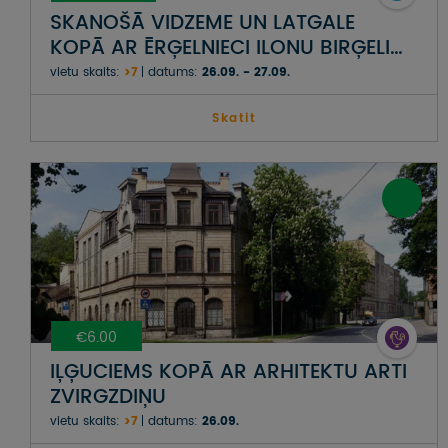
SKANOŠĀ VIDZEME UN LATGALE
KOPĀ AR ĒRĢELNIECI ILONU BIRĢELI
UN DZIEDĀTĀJU ILZI GRĒVELI-
vietu skaits:
>7
datums:
26.09. - 27.09.
SKARAINI
Skatit
€6.00
IĻĢUCIEMS KOPĀ AR ARHITEKTU ARTI
ZVIRGZDIŅU
vietu skaits:
>7
datums:
26.09.