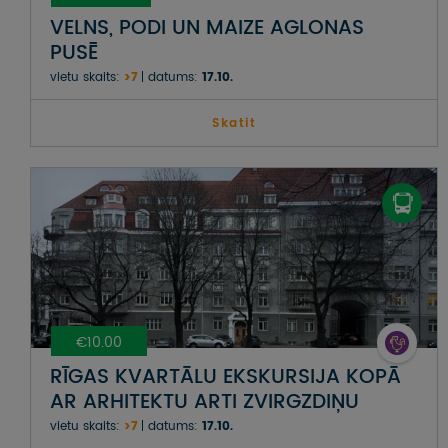
VELNS, PODI UN MAIZE AGLONAS
PUSĒ
vietu skaits:
>7
datums:
17.10.
Skatit
€10.00
RĪGAS KVARTĀLU EKSKURSIJA KOPĀ
AR ARHITEKTU ARTI ZVIRGZDIŅU
vietu skaits:
>7
datums:
17.10.