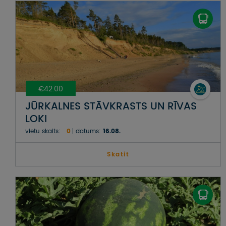
€42.00
JŪRKALNES STĀVKRASTS UN RĪVAS
LOKI
vietu skaits:
0
datums:
16.08.
Skatit