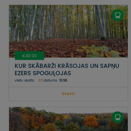
€40.00
KUR SKĀBARŽI KRĀSOJAS UN SAPŅU
EZERS SPOGUĻOJAS
vietu skaits:
2
datums:
11.10.
Skatit