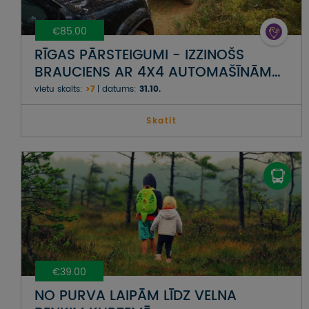
€85.00
RĪGAS PĀRSTEIGUMI - IZZINOŠS
BRAUCIENS AR 4X4 AUTOMAŠĪNĀM
KOPĀ AR NEPIERADINĀTO VIETU
vietu skaits:
>7
datums:
31.10.
APCEĻOTĀJU EDVĪNU BAUERU
Skatit
€39.00
NO PURVA LAIPĀM LĪDZ VELNA