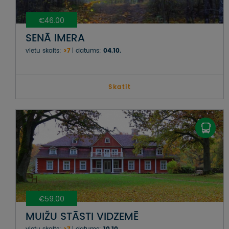
€46.00
SENĀ IMERA
vietu skaits:
>7
datums:
04.10.
Skatit
€59.00
MUIŽU STĀSTI VIDZEMĒ