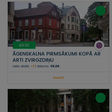
€6.00
ĀGENSKALNA PIRMSĀKUMI KOPĀ AR
ARTI ZVIRGZDIŅU
vietu skaits:
>7
datums:
05.09.
Skatit