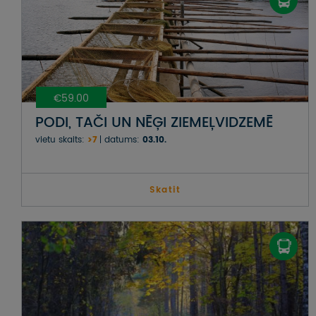
€59.00
PODI, TAČI UN NĒĢI ZIEMEĻVIDZEMĒ
vietu skaits:
>7
datums:
03.10.
Skatit