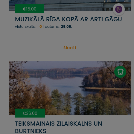
€15.00
MUZIKĀLĀ RĪGA KOPĀ AR ARTI GĀGU
vietu skaits:
0
datums:
29.08.
Skatit
€36.00
TEIKSMAINAIS ZILAISKALNS UN
BURTNIEKS