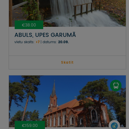
€38.00
ABULS, UPES GARUMĀ
vietu skaits:
>7
datums:
20.09.
Skatit
€159.00