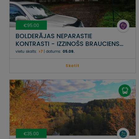
€95.00
BOLDERĀJAS NEPARASTIE
KONTRASTI - IZZINOŠS BRAUCIENS
AR 4X4 AUTOMAŠĪNĀM KOPĀ AR
vietu skaits:
>7
datums:
05.09.
NEPIERADINĀTO VIETU APCEĻOTĀJU
EDVĪNU BAUERU
Skatit
€35.00