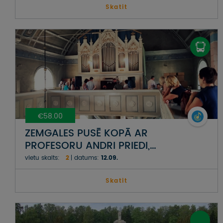
Skatit
€58.00
ZEMGALES PUSĒ KOPĀ AR
PROFESORU ANDRI PRIEDI,
ĒRĢELNIEKU AIVARU KALĒJU UN
vietu skaits:
2
datums:
12.09.
SOPRĀNU MARTINU DĒRINGU
Skatit