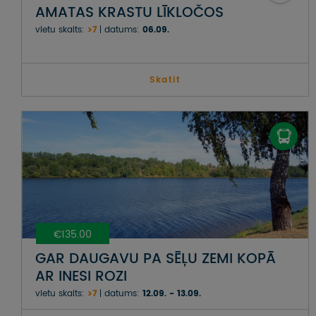
AMATAS KRASTU LĪKLOČOS
vietu skaits:
>7
datums:
06.09.
Skatit
€135.00
GAR DAUGAVU PA SĒĻU ZEMI KOPĀ
AR INESI ROZI
vietu skaits:
>7
datums:
12.09. - 13.09.