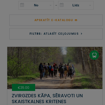
UZŅEMOŠAIS TŪRISMS
-
IMPRO KONKURSI
APSKATĪT E-KATALOGU
PIRMSLĪGUMA INFORMĀCIJA, KLIENTA LĪGUMS,
CEĻOJUMU APDROŠINĀŠANA
FILTRS:
ATLASĪT CEĻOJUMUS
ATSAUKSMES PAR CEĻOJUMU
VĪZU ANKETAS
PIEMIŅAS ISTABA
IMPRO PRIVĀTUMA POLITIKA
€35.00
Seko mums:
ZVIRGZDES KĀPA, SĒRAVOTI UN
SKAISTKALNES KRITENES