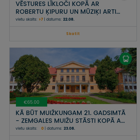
VĒSTURES LĪKLOČI KOPĀ AR
ROBERTU ĶIPURU UN MŪZIĶI ARTI
GĀGU
vietu skaits:
>7
datums:
22.08.
Skatit
€65.00
KĀ BŪT MUIŽKUNGAM 21. GADSIMTĀ
- ZEMGALES MUIŽU STĀSTI KOPĀ AR
INESI ROZI
vietu skaits:
0
datums:
23.08.