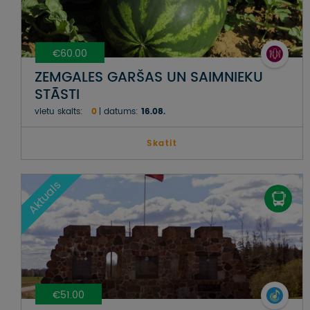
€60.00
ZEMGALES GARŠAS UN SAIMNIEKU
STĀSTI
vietu skaits:
0
datums:
16.08.
Skatit
Aktuals
€51.00