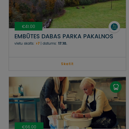
€41.00
EMBŪTES DABAS PARKA PAKALNOS
vietu skaits:
>7
datums:
17.10.
Skatit
€66.00