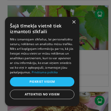
×
Šajā tīmekļa vietnē tiek
izmantoti sīkfaili
Mēs izmantojam sīkfailus, lai personalizētu
saturu, reklāmas un analizētu mūsu trafiku.
€60.00
Mēs arī kopīgojam informāciju par to, kā jūs
lietojat mūsu vietni ar mūsu reklāmas un
VĪNS, SIERS UN ROKOKO
analītikas partneriem, kuri to var apvienot
ar citu informāciju, ko esat viņiem sniedzis
vietu skaits:
>7
datums:
14.11.
vai ko viņi ir apkopojuši, izmantojot jūsu
pakalpojumus.
Privātuma politika
Skatit
PIEKRIST VISIEM
ATTEIKTIES NO VISIEM