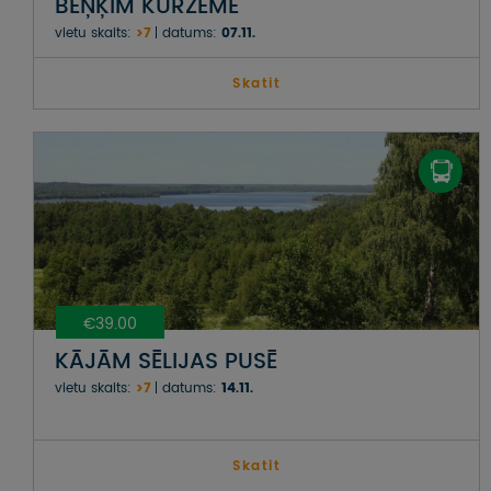
BEŅĶIM KURZEMĒ
vietu skaits:
>7
datums:
07.11.
Skatit
€39.00
KĀJĀM SĒLIJAS PUSĒ
vietu skaits:
>7
datums:
14.11.
Skatit