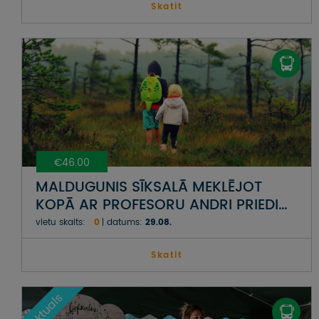
Skatit
€46.00
MALDUGUNIS SĪKSALĀ MEKLĒJOT
KOPĀ AR PROFESORU ANDRI PRIEDI
UN TROMPETISTU HARIJU LOČMELI
vietu skaits:
0
datums:
29.08.
Skatit
Aktuals