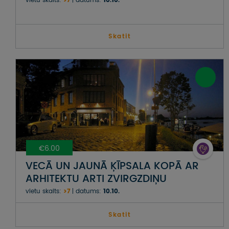
vietu skaits:
>7
datums:
10.10.
Skatit
€6.00
VECĀ UN JAUNĀ ĶĪPSALA KOPĀ AR
ARHITEKTU ARTI ZVIRGZDIŅU
vietu skaits:
>7
datums:
10.10.
Skatit