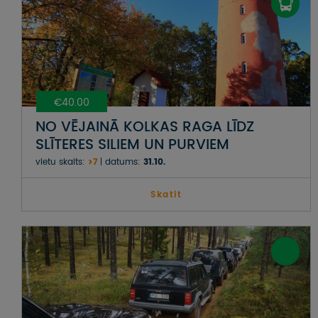
€40.00
NO VĒJAINĀ KOLKAS RAGA LĪDZ
SLĪTERES SILIEM UN PURVIEM
vietu skaits:
>7
datums:
31.10.
Skatit