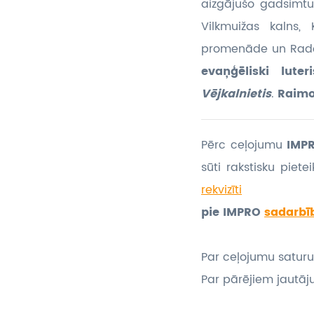
aizgājušo gadsimt
Vilkmuižas kalns, 
promenāde un Rad
evaņģēliski lute
Vējkalnietis
.
Raimo
Pērc ceļojumu
IMPR
sūti rakstisku piet
rekvizīti
pie IMPRO
sadarbī
Par ceļojumu saturu
Par pārējiem jautāj