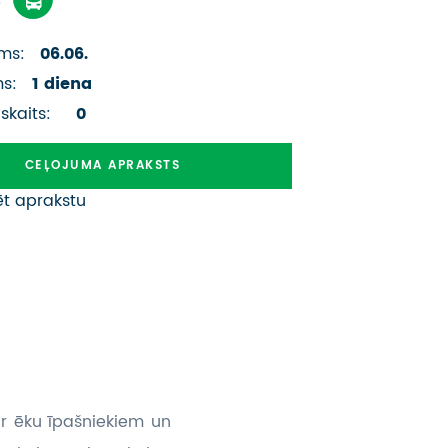
ATSAUKSMES PAR CEĻOJUMU
ms:
06.06.
VĪZU ANKETAS
ms:
1 diena
PIEMIŅAS ISTABA
 skaits:
0
IMPRO PRIVĀTUMA POLITIKA
CEĻOJUMA APRAKSTS
ēt aprakstu
Seko mums:
ar ēku īpašniekiem un