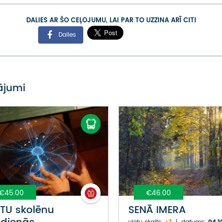
DALIES AR ŠO CEĻOJUMU, LAI PAR TO UZZINA ARĪ CITI
Dalies
vājumi
€45.00
€46.00
TU skolēnu
SENĀ IMERA