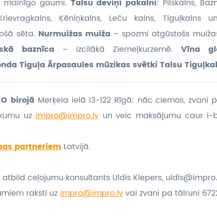
u mainīgo gaumi.
Talsu deviņi pakalni
: Pilskalns, Baz
Krievragkalns, Ķēniņkalns, Leču kalns, Tiguļkalns u
ošā sēta.
Nurmuižas muiža
– spozmi atgūstošs muiža
riskā baznīca
– izcilākā Ziemeļkurzemē.
Vīna gl
nda Tiguļa Ārpasaules mūzikas svētki Talsu Tiguļka
O birojā
Merķela ielā 13-122 Rīgā: nāc ciemos, zvani p
eikumu
uz
impro@impro.lv
un veic maksājumu caur i-
bas partneriem
Latvijā.
 atbild ceļojumu konsultants Uldis Klepers, uldis@impro.
umiem raksti uz
impro@impro.lv
vai zvani pa tālruni 6722