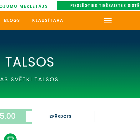
PIESLĒGTIES TIEŠSAISTES SIST
OJUMU MEKLĒTĀJS
BLOGS
KLAUSĪTAVA
KONTAKTI
PAR MUMS
I TALSOS
AUTOBUSU NOMA
AS SVĒTKI TALSOS
UZŅEMOŠAIS TŪRISMS
IMPRO KONKURSI
5.00
PIRMSLĪGUMA INFORMĀCIJA,
IZPĀRDOTS
KLIENTA LĪGUMS,
CEĻOJUMU APDROŠINĀŠANA
: