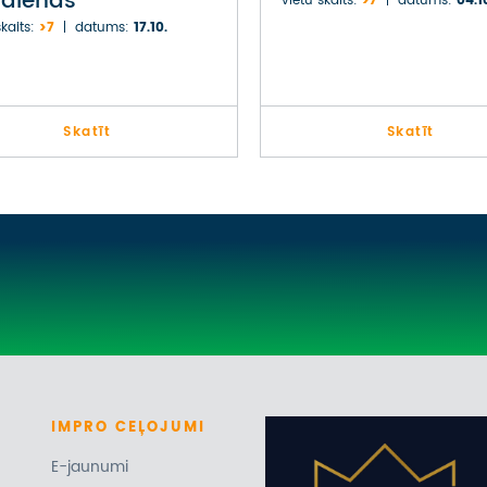
vdienās
vietu skaits:
>7
datums:
04.1
kaits:
>7
datums:
17.10.
Skatīt
Skatīt
IMPRO
CEĻOJUMI
E-jaunumi