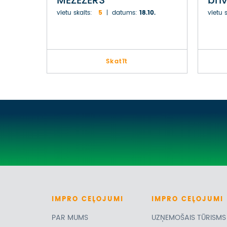
MEŽEZERS
brī
vietu skaits:
5
datums:
18.10.
vietu s
Skatīt
IMPRO
CEĻOJUMI
IMPRO
CEĻOJUMI
PAR MUMS
UZŅEMOŠAIS TŪRISMS