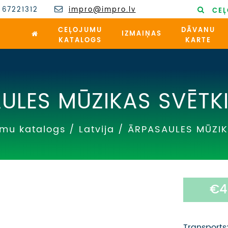
 67221312
impro@impro.lv
CEĻ
CEĻOJUMU
DĀVANU
IZMAIŅAS
KATALOGS
KARTE
ULES MŪZIKAS SVĒTK
umu katalogs
/
Latvija
/
ĀRPASAULES MŪZIK
€4
Transports