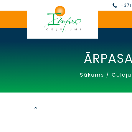
+371
ĀRPASA
Sākums
/
Ceļoj