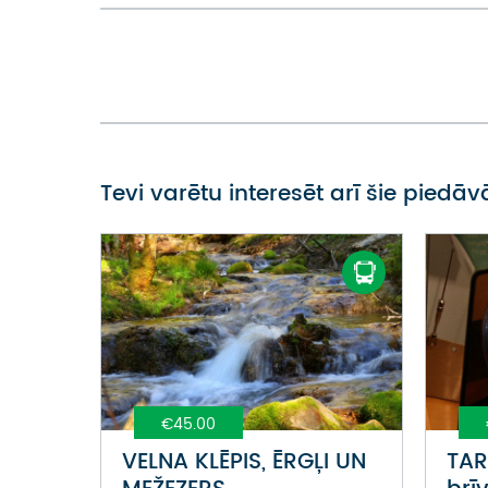
Tevi varētu interesēt arī šie piedā
€45.00
VELNA KLĒPIS, ĒRGĻI UN
TAR