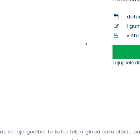
datu
ilgu
vietu
Lejupielād
dz senajā godībā, te katra telpa glabā savu stāstu p