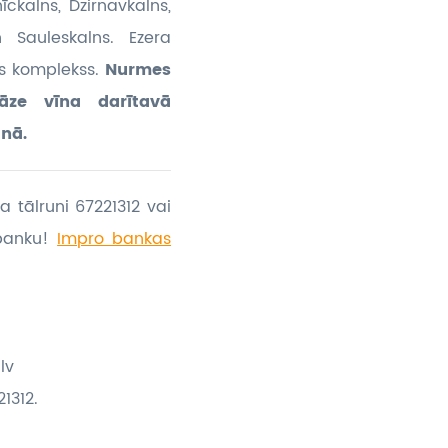
nīckalns, Dzirnavkalns,
n Sauleskalns. Ezera
s komplekss.
Nurmes
āze vīna darītavā
lnā.
a tālruni 67221312 vai
banku!
Impro bankas
lv
1312.