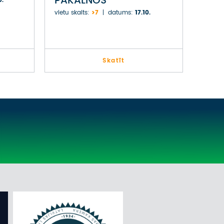
PAKALNOS
0.
vietu skaits:
>7
datums:
17.10.
Skatīt