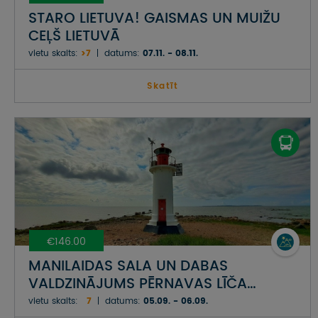
STARO LIETUVA! GAISMAS UN MUIŽU
CEĻŠ LIETUVĀ
vietu skaits:
>7
datums:
07.11. - 08.11.
Skatīt
€146.00
MANILAIDAS SALA UN DABAS
VALDZINĀJUMS PĒRNAVAS LĪČA
PIEKRASTĒ
vietu skaits:
7
datums:
05.09. - 06.09.