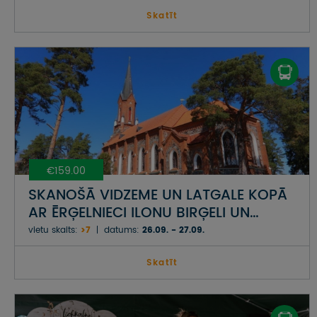
Skatīt
€159.00
SKANOŠĀ VIDZEME UN LATGALE KOPĀ
AR ĒRĢELNIECI ILONU BIRĢELI UN
DZIEDĀTĀJU ILZI GRĒVELI-SKARAINI
vietu skaits:
>7
datums:
26.09. - 27.09.
Skatīt