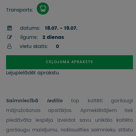
Transports:
datums:
18.07. - 19.07.
ilgums:
2 dienas
vietu skaits:
0
CEĻOJUMA APRAKSTS
Lejupielādēt aprakstu
Saimniecībā
Iedillo
top kaltēti garšaugi
mājražošanas apstākļos. Apmeklētājiem tiek
piedāvāta iespēja izveidot savu unikālo kaltēto
garšaugu maisījumu, noklausīties saimnieku stāstu