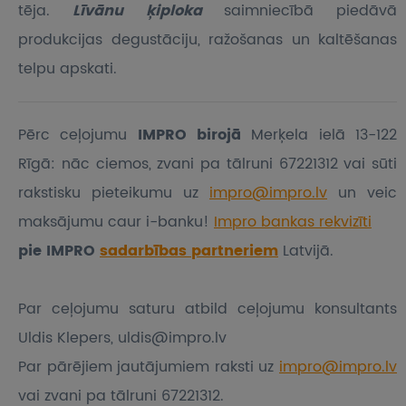
tēja.
Līvānu ķiploka
saimniecībā piedāvā
produkcijas degustāciju, ražošanas un kaltēšanas
telpu apskati.
Pērc ceļojumu
IMPRO birojā
Merķela ielā 13-122
Rīgā: nāc ciemos, zvani pa tālruni 67221312 vai sūti
rakstisku pieteikumu
uz
impro@impro.lv
un veic
maksājumu caur i-banku!
Impro bankas rekvizīti
pie IMPRO
sadarbības partneriem
Latvijā.
Par ceļojumu saturu atbild ceļojumu konsultants
Uldis Klepers, uldis@impro.lv
Par pārējiem jautājumiem raksti uz
impro@impro.lv
vai zvani pa tālruni 67221312.