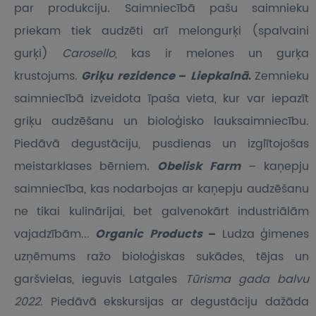
par produkciju. Saimniecībā pašu saimnieku
priekam tiek audzēti arī melongurķi (spalvaini
gurķi)
Carosello
, kas ir melones un gurķa
krustojums.
Griķu rezidence
–
Liepkalnā
.
Zemnieku
saimniecībā izveidota īpaša vieta, kur var iepazīt
griķu audzēšanu un bioloģisko lauksaimniecību.
Piedāvā degustāciju, pusdienas un izglītojošas
meistarklases bērniem.
Obelisk Farm
– kaņepju
saimniecība, kas nodarbojas ar kaņepju audzēšanu
ne tikai kulinārijai, bet galvenokārt industriālām
vajadzībām...
Organic Products
–
Ludza ģimenes
uzņēmums ražo bioloģiskas sukādes, tējas un
garšvielas, ieguvis Latgales
Tūrisma gada balvu
2022.
Piedāvā ekskursijas ar degustāciju dažāda