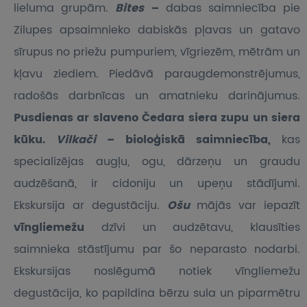
lieluma grupām.
Bites
–
dabas saimniecība pie
Zilupes apsaimnieko dabiskās pļavas un gatavo
sīrupus no priežu pumpuriem, vīgriezēm, mētrām un
kļavu ziediem. Piedāvā paraugdemonstrējumus,
radošās darbnīcas un amatnieku darinājumus.
Pusdienas ar slaveno Čedara siera zupu un siera
kūku.
Vilkači
– bioloģiskā saimniecība,
kas
specializējas augļu, ogu, dārzeņu un graudu
audzēšanā, ir cidoniju un upeņu stādījumi.
Ekskursija ar degustāciju.
Ošu
mājās var iepazīt
vīngliemežu
dzīvi un audzētavu, klausīties
saimnieka stāstījumu par šo neparasto nodarbi.
Ekskursijas noslēgumā notiek vīngliemežu
degustācija, ko papildina bērzu sula un piparmētru