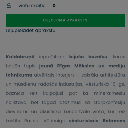
vietu skaits:
0
CEĻOJUMA APRAKSTS
Lejupielādēt aprakstu
Kaldabruņā
iepazīstam
bijušo baznīcu
, kuras
telpās tapis
jaunā Rīgas Mākslas un mediju
tehnikuma
atvērtais interjers – sakrāla arhitektūra
un mūsdienu radošās industrijas. Vēsturiskā 19. gs.
baznīca reiz kalpojusi pat kā minerālmēslu
noliktava, bet tagad atdzimusi kā starpkonfesiju
dievnams un akustiska koncertzāle vietā, kur reiz
kristīts Rainis. Vērienīgs
vēsturiskais Bebrenes