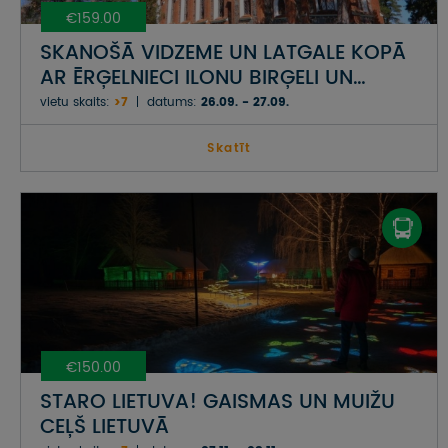
€159.00
SKANOŠĀ VIDZEME UN LATGALE KOPĀ
AR ĒRĢELNIECI ILONU BIRĢELI UN
DZIEDĀTĀJU ILZI GRĒVELI-SKARAINI
vietu skaits:
>7
datums:
26.09. - 27.09.
Skatīt
€150.00
STARO LIETUVA! GAISMAS UN MUIŽU
CEĻŠ LIETUVĀ