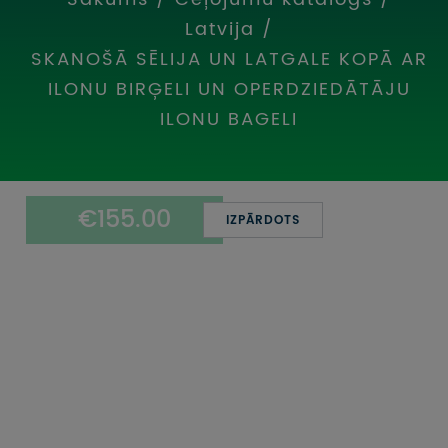
UZŅEMOŠAIS TŪRISMS
Latvija
/
SKANOŠĀ SĒLIJA UN LATGALE KOPĀ AR
IMPRO KONKURSI
ILONU BIRĢELI UN OPERDZIEDĀTĀJU
PIRMSLĪGUMA INFORMĀCIJA, KLIENTA LĪGUMS,
ILONU BAGELI
CEĻOJUMU APDROŠINĀŠANA
ATSAUKSMES PAR CEĻOJUMU
€155.00
IZPĀRDOTS
VĪZU ANKETAS
PIEMIŅAS ISTABA
IMPRO PRIVĀTUMA POLITIKA
Seko mums: