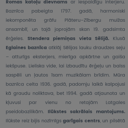
Romas katoļu dievnams
ar iespaidīgu interjeru.
Baznīca pabeigta 1797. gadā, harmoniski
iekomponēta grāfu Plāteru–Zībergu muižas
ansamblī, un tajā joprojām skan 19. gadsimta
ērģeles.
Stendera piemiņas vieta Sēlijā.
Klusā
Eglaines baznīca
atklāj Sēlijas lauku draudzes seju
– atturīgs eksterjers, mierīga apkārtne un gaiša
iekšpuse. Lieliska vide, lai izbaudītu ērģeļu un balss
saspēli un ļautos īsam muzikālam brīdim. Mūra
baznīca celta 1936. gadā, padomju laikā kalpojusi
kā graudu noliktava, bet 1994. gadā atjaunota un
kļuvusi par vienu no retajām Latgales
pseidobazilikām.
Ilūkstes sakrālais mantojums.
Ilūkste reiz bijis nozīmīgs
garīgais centrs
, un pilsētā