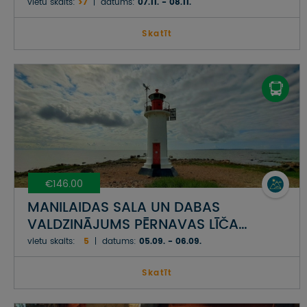
vietu skaits:
>7
datums:
07.11. - 08.11.
Skatīt
€146.00
MANILAIDAS SALA UN DABAS
VALDZINĀJUMS PĒRNAVAS LĪČA
PIEKRASTĒ
vietu skaits:
5
datums:
05.09. - 06.09.
Skatīt