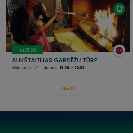
€165.00
AUKŠTAITIJAS GARDĒŽU TŪRE
vietu skaits:
>7
datums:
19.09. - 20.09.
Skatīt