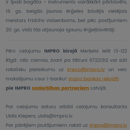
ir īpaši bagāta – instruments vairākkārt pārbūvēts,
19. gs. beigās jaunas ērģeles būvējis vietējais
meistars Fridrihs Vaisenborns, bet pēc postījumiem
20. gs. vidū tās atjaunoja igauņu ērģeļbūvētāji.
Pērc ceļojumu
IMPRO birojā
Merķela ielā 13-122
Rīgā: nāc ciemos, zvani pa tālruni 67221312 vai sūti
rakstisku pieteikumu
uz
impro@impro.lv
un veic
maksājumu caur i-banku!
Impro bankas rekvizīti
pie IMPRO
sadarbības partneriem
Latvijā.
Par ceļojumu saturu atbild ceļojumu konsultants
Uldis Klepers, uldis@impro.lv
Par pārējiem jautājumiem raksti uz
impro@impro.lv