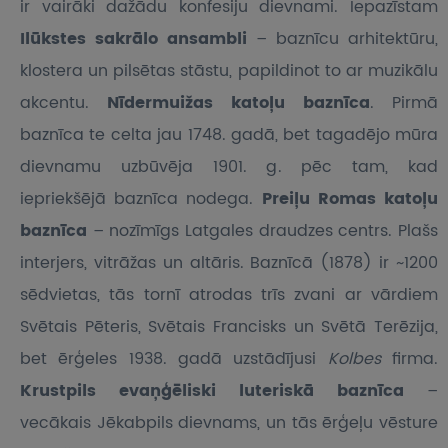
ir vairāki dažādu konfesiju dievnami. Iepazīstam
Ilūkstes sakrālo ansambli
– baznīcu arhitektūru,
klostera un pilsētas stāstu, papildinot to ar muzikālu
akcentu.
Nīdermuižas katoļu baznīca
. Pirmā
baznīca te celta jau 1748. gadā, bet tagadējo mūra
dievnamu uzbūvēja 1901. g. pēc tam, kad
iepriekšējā baznīca nodega.
Preiļu Romas katoļu
baznīca
– nozīmīgs Latgales draudzes centrs. Plašs
interjers, vitrāžas un altāris. Baznīcā (1878) ir ~1200
sēdvietas, tās tornī atrodas trīs zvani ar vārdiem
Svētais Pēteris, Svētais Francisks un Svētā Terēzija,
bet ērģeles 1938. gadā uzstādījusi
Kolbes
firma.
Krustpils evaņģēliski luteriskā baznīca
–
vecākais Jēkabpils dievnams, un tās ērģeļu vēsture