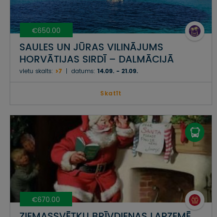
€650.00
SAULES UN JŪRAS VILINĀJUMS
HORVĀTIJAS SIRDĪ – DALMĀCIJĀ
vietu skaits:
>7
datums:
14.09. - 21.09.
Skatīt
€670.00
ZIEMASSVĒTKU BRĪVDIENAS LAPZEMĒ