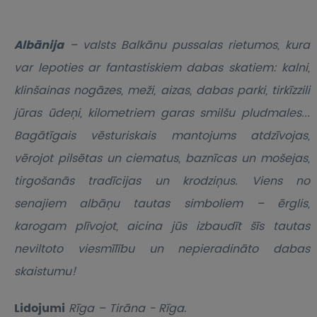
Albānija
– valsts Balkānu pussalas rietumos, kura
var lepoties ar fantastiskiem dabas skatiem: kalni,
klinšainas nogāzes, meži, aizas, dabas parki, tirkīzzili
jūras ūdeņi, kilometriem garas smilšu pludmales...
Bagātīgais vēsturiskais mantojums atdzīvojas,
vērojot pilsētas un ciematus, baznīcas un mošejas,
tirgošanās tradīcijas un krodziņus. Viens no
senajiem albāņu tautas simboliem – ērglis,
karogam plīvojot, aicina jūs izbaudīt šīs tautas
neviltoto viesmīlību un nepieradināto dabas
skaistumu!
Lidojumi
Rīga – Tirāna - Rīga
.