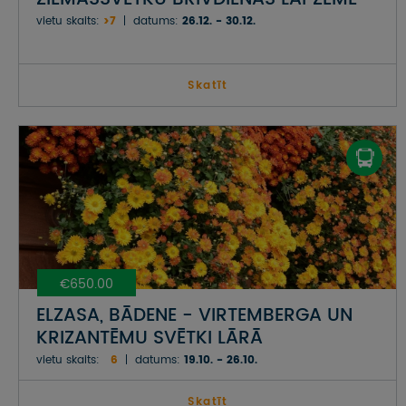
vietu skaits:
>7
datums:
26.12. - 30.12.
Skatīt
€650.00
ELZASA, BĀDENE - VIRTEMBERGA UN
KRIZANTĒMU SVĒTKI LĀRĀ
vietu skaits:
6
datums:
19.10. - 26.10.
Skatīt