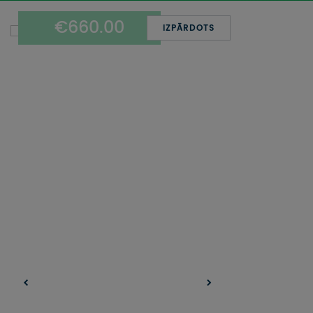
UZŅEMOŠAIS TŪRISMS
€660.00
IZPĀRDOTS
IMPRO KONKURSI
PIRMSLĪGUMA INFORMĀCIJA, KLIENTA LĪGUMS,
CEĻOJUMU APDROŠINĀŠANA
ATSAUKSMES PAR CEĻOJUMU
VĪZU ANKETAS
PIEMIŅAS ISTABA
IMPRO PRIVĀTUMA POLITIKA
Seko mums: