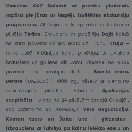
Viesnīca
OAZ
Golemā ar privātu pludmali.
Atpūta pie jūras ar iespēju izvēlēties ekskursiju
programmu.
Albānijas galvaspilsēta un kontrastu
pilsēta
Tirāna
. Brauciens ar pacēlāju
Dajti
kalnā
no kura paveras lielisks skats uz Tirānu.
Kruja
–
romantiskā Albānijas kalnu pilsētiņa. Ainaviskais
brauciens un gājiens līdz Gamti virsotnei no kuras
paveras elpu aizraujoši skati uz
Bovilla ezeru.
Berate
(
UNESCO
) – 1000 logu pilsēta un viena no
skaistākajām pilsētām Albānijā.
Apollonijas
senpilsēta
– viena no 24 pilsētām Senajā Grieķijā ,
kas pazīstama kā
Apollonija
.
Vīnu degustācija
.
Koman ezers un Šalas upe – gleznains
izbrauciens ar laiviņu pa kalnu ielekto ezeru un