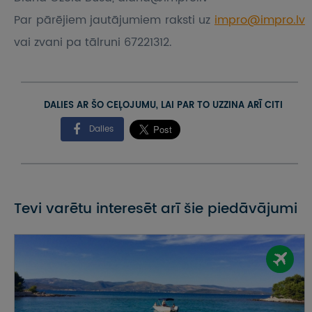
Par pārējiem jautājumiem raksti uz
impro@impro.lv
vai zvani pa tālruni 67221312.
DALIES AR ŠO CEĻOJUMU, LAI PAR TO UZZINA ARĪ CITI
Dalies
Tevi varētu interesēt arī šie piedāvājumi