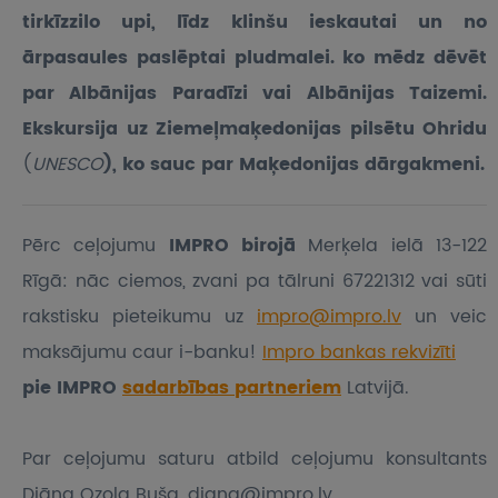
tirkīzzilo upi, līdz klinšu ieskautai un no
ārpasaules paslēptai pludmalei. ko mēdz dēvēt
par Albānijas Paradīzi vai Albānijas Taizemi.
Ekskursija uz Ziemeļmaķedonijas pilsētu Ohridu
(
UNESCO
)
, ko sauc par Maķedonijas dārgakmeni.
Pērc ceļojumu
IMPRO birojā
Merķela ielā 13-122
Rīgā: nāc ciemos, zvani pa tālruni 67221312 vai sūti
rakstisku pieteikumu
uz
impro@impro.lv
un veic
maksājumu caur i-banku!
Impro bankas rekvizīti
pie IMPRO
sadarbības partneriem
Latvijā.
Par ceļojumu saturu atbild ceļojumu konsultants
Diāna Ozola Buša, diana@impro.lv