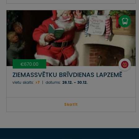
€670.00
ZIEMASSVĒTKU BRĪVDIENAS LAPZEMĒ
vietu skaits:
>7
datums:
26.12. - 30.12.
Skatīt