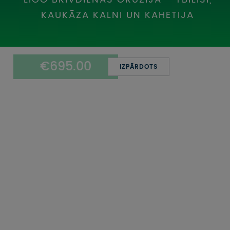
UZŅEMOŠAIS TŪRISMS
KAUKĀZA KALNI UN KAHETIJA
IMPRO KONKURSI
PIRMSLĪGUMA INFORMĀCIJA, KLIENTA LĪGUMS,
€695.00
CEĻOJUMU APDROŠINĀŠANA
IZPĀRDOTS
ATSAUKSMES PAR CEĻOJUMU
VĪZU ANKETAS
PIEMIŅAS ISTABA
IMPRO PRIVĀTUMA POLITIKA
Seko mums: