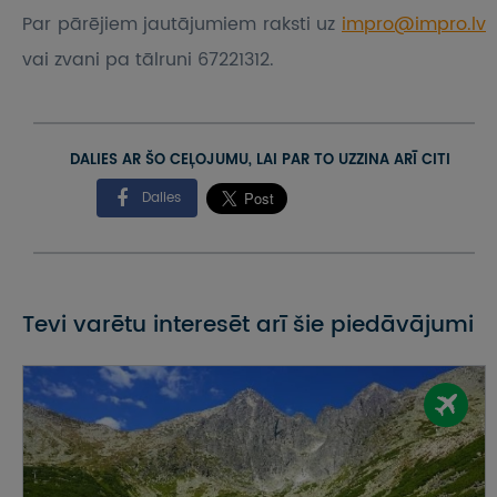
Par pārējiem jautājumiem raksti uz
impro@impro.lv
vai zvani pa tālruni 67221312.
DALIES AR ŠO CEĻOJUMU, LAI PAR TO UZZINA ARĪ CITI
Dalies
Tevi varētu interesēt arī šie piedāvājumi