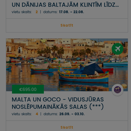
UN DĀNIJAS BALTAJĀM KLINTĪM LĪDZ
VĀCIJAS PIEKRASTES SALĀM UN
vietu skaits:
2
datums:
17.08. - 22.08.
AUSTRUMPRŪSIJAI POLIJĀ
Skatīt
€695.00
MALTA UN GOCO - VIDUSJŪRAS
NOSLĒPUMAINĀKĀS SALAS (***)
vietu skaits:
4
datums:
26.09. - 03.10.
Skatīt