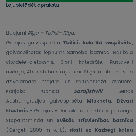
Lejupielādēt aprakstu
Lidojumi
Rīga – Tbilisi– Rīga.
Gruzijas galvaspilsēta
Tbilisi: kolorītā vecpilsēta,
galvaspilsētas lepnums Sameba baznīca, Narikala
citadele–cietoksnis, Sioni katedrāle, Rustavelli
avēnija, Abanotubani rajons ar 19.gs. austrumu stila
dzīvojamām mājām un sērūdeņraža avotiem.
Konjaka rūpnīca
Sarajishvili
. Senās
Austrumgruzijas galvaspilsēta
Mtskheta. Džvari
klosteris
- Gruzijas viduslaiku arhitektūras paraugs.
Stepantsminda un
Svētās Trīsvienības baznīca
(Gergeti 2800 m v.j.l.),
skati uz
Kazbegi kalnu