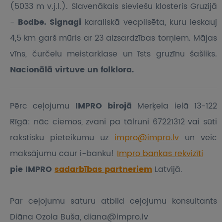
(5033 m v.j.l.). Slavenākais sieviešu klosteris Gruzijā
-
Bodbe. Signagi
karaliskā vecpilsēta, kuru ieskauj
4,5 km garš mūris ar 23 aizsardzības torņiem. Mājas
vīns, čurčelu meistarklase un īsts gruzīnu šašliks.
Nacionālā virtuve un folklora.
Pērc ceļojumu
IMPRO birojā
Merķela ielā 13-122
Rīgā: nāc ciemos, zvani pa tālruni 67221312 vai sūti
rakstisku pieteikumu
uz
impro@impro.lv
un veic
maksājumu caur i-banku!
Impro bankas rekvizīti
pie IMPRO
sadarbības partneriem
Latvijā.
Par ceļojumu saturu atbild ceļojumu konsultants
Diāna Ozola Buša, diana@impro.lv