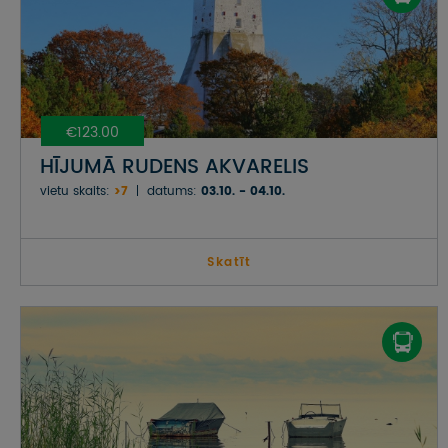
€123.00
HĪJUMĀ RUDENS AKVARELIS
vietu skaits:
>7
datums:
03.10. - 04.10.
Skatīt