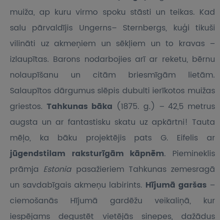
muiža, ap kuru virmo spoku stāsti un teikas. Kad
salu pārvaldījis Ungerns– Sternbergs, kuģi tikuši
vilināti uz akmeņiem un sēkļiem un to kravas –
izlaupītas. Barons nodarbojies arī ar reketu, bērnu
nolaupīšanu un citām briesmīgām lietām.
Salaupītos dārgumus slēpis dubulti ierīkotos muižas
griestos.
Tahkunas bāka
(1875. g.) – 42,5 metrus
augsta un ar fantastisku skatu uz apkārtni! Tauta
mēļo, ka bāku projektējis pats G. Eifelis ar
jūgendstilam raksturīgām kāpnēm
. Piemineklis
prāmja
Estonia
pasažieriem Tahkunas zemesragā
un savdabīgais akmeņu labirints.
Hījumā garšas
–
ciemošanās Hījumā gardēžu veikaliņā, kur
iespējams degustēt vietējās sinepes, dažādus