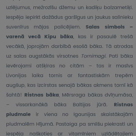
uzlējumus, mežrozīšu džemu un kadiķu balzametiķi.
Iespēja iepirkt dažādus garšīgus un jaukus salinieku
suvenīrus mājas palicējiem.
Salas simbols –
varenā vecā Kipu bāka
, kas ir pasaulē trešā
vecākā, joprojām darbībā esošā bāka. Tā atrodas
uz salas augstākās virsotnes
Tornimagi
. Pati bāka
ievērojami atšķiras no citām – tas ir masīvs
Livonijas laika tornis ar fantastiskām trepēm
augšup, kas izcirstas senajā bākas akmens tornī kā
šahtā!
Ristnas bāka
, Mērsraga bākas dvīņumāsa,
– vissarkanākā bāka Baltijas jūrā.
Ristnas
pludmale
ir viena no Igaunijas skaistākajām
pludmalēm Hījumā. Pastaiga pa smilšu piekrasti un
iespēja našķoties ar vitamīniem uzlādētajiem