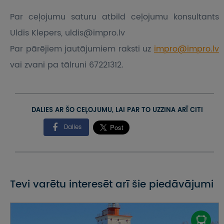
Par ceļojumu saturu atbild ceļojumu konsultants
Uldis Klepers, uldis@impro.lv
Par pārējiem jautājumiem raksti uz
impro@impro.lv
vai zvani pa tālruni 67221312.
DALIES AR ŠO CEĻOJUMU, LAI PAR TO UZZINA ARĪ CITI
Dalies
Tevi varētu interesēt arī šie piedāvājumi