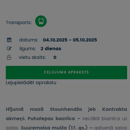
Transports:
datums:
04.10.2025 - 05.10.2025
ilgums:
2 dienas
vietu skaits:
0
CEĻOJUMA APRAKSTS
Lejupielādēt aprakstu
Hījumā mazā Stounhendža jeb Kontrakta
akmeņi. Puhalepas baznīca –
vecākā baznīca uz
salas.
Suuremoisa muiža (17. gs.) –
galvenā salas