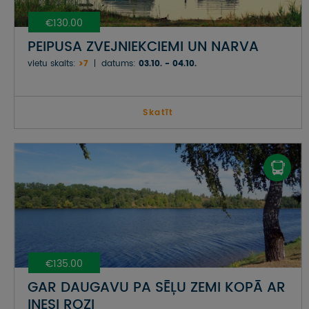
€130.00
PEIPUSA ZVEJNIEKCIEMI UN NARVA
vietu skaits:
>7
datums:
03.10. - 04.10.
Skatīt
€135.00
GAR DAUGAVU PA SĒĻU ZEMI KOPĀ AR
INESI ROZI