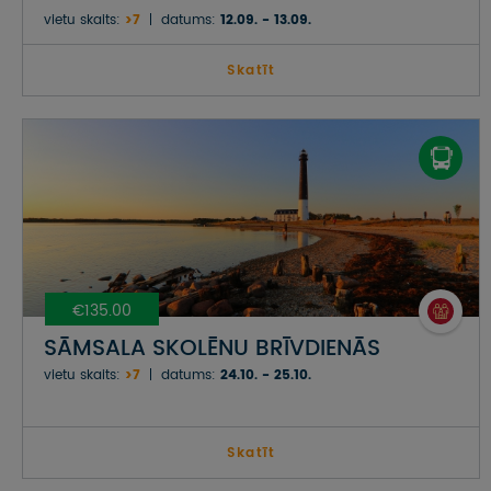
vietu skaits:
>7
datums:
12.09. - 13.09.
Skatīt
€135.00
SĀMSALA SKOLĒNU BRĪVDIENĀS
vietu skaits:
>7
datums:
24.10. - 25.10.
Skatīt