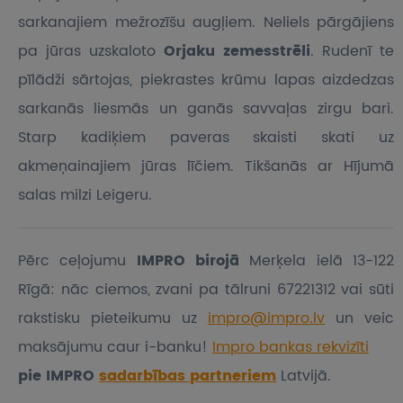
sarkanajiem mežrozīšu augļiem. Neliels pārgājiens
pa jūras uzskaloto
Orjaku zemesstrēli
. Rudenī te
pīlādži sārtojas, piekrastes krūmu lapas aizdedzas
sarkanās liesmās un ganās savvaļas zirgu bari.
Starp kadiķiem paveras skaisti skati uz
akmeņainajiem jūras līčiem. Tikšanās ar Hījumā
salas milzi Leigeru.
Pērc ceļojumu
IMPRO birojā
Merķela ielā 13-122
Rīgā: nāc ciemos, zvani pa tālruni 67221312 vai sūti
rakstisku pieteikumu
uz
impro@impro.lv
un veic
maksājumu caur i-banku!
Impro bankas rekvizīti
pie IMPRO
sadarbības partneriem
Latvijā.