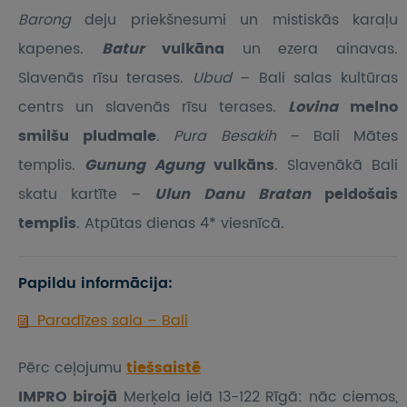
Barong
deju priekšnesumi un mistiskās karaļu
kapenes.
Batur
vulkāna
un ezera ainavas.
Slavenās rīsu terases.
Ubud
– Bali salas kultūras
centrs un slavenās rīsu terases.
Lovina
melno
smilšu pludmale
.
Pura Besakih
– Bali Mātes
templis.
Gunung Agung
vulkāns
. Slavenākā Bali
skatu kartīte –
Ulun Danu Bratan
peldošais
templis
. Atpūtas dienas 4* viesnīcā.
Papildu informācija:
Paradīzes sala – Bali
Pērc ceļojumu
tiešsaistē
IMPRO birojā
Merķela ielā 13-122 Rīgā: nāc ciemos,