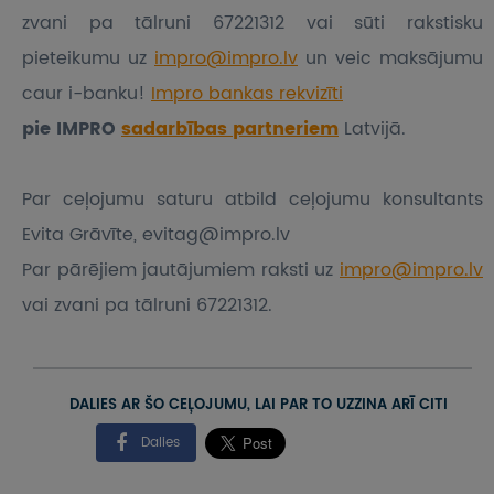
zvani pa tālruni 67221312 vai sūti rakstisku
pieteikumu
uz
impro@impro.lv
un veic maksājumu
caur i-banku!
Impro bankas rekvizīti
pie IMPRO
sadarbības partneriem
Latvijā.
Par ceļojumu saturu atbild ceļojumu konsultants
Evita Grāvīte, evitag@impro.lv
Par pārējiem jautājumiem raksti uz
impro@impro.lv
vai zvani pa tālruni 67221312.
DALIES AR ŠO CEĻOJUMU, LAI PAR TO UZZINA ARĪ CITI
Dalies