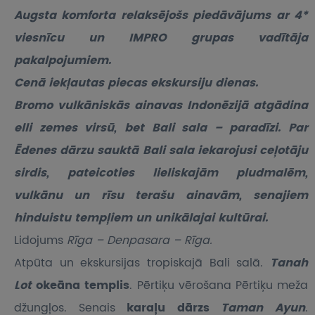
Augsta komforta relaksējošs piedāvājums ar 4*
viesnīcu un IMPRO grupas vadītāja
pakalpojumiem.
Cenā iekļautas piecas ekskursiju dienas.
Bromo vulkāniskās ainavas Indonēzijā atgādina
elli zemes virsū, bet Bali sala – paradīzi. Par
Ēdenes dārzu sauktā Bali sala iekarojusi ceļotāju
sirdis, pateicoties lieliskajām pludmalēm,
vulkānu un rīsu terašu ainavām, senajiem
hinduistu tempļiem un unikālajai kultūrai.
Lidojums
Rīga – Denpasara – Rīga.
Atpūta un ekskursijas tropiskajā Bali salā.
Tanah
Lot
okeāna templis
. Pērtiķu vērošana Pērtiķu meža
džungļos. Senais
karaļu dārzs
Taman Ayun
.