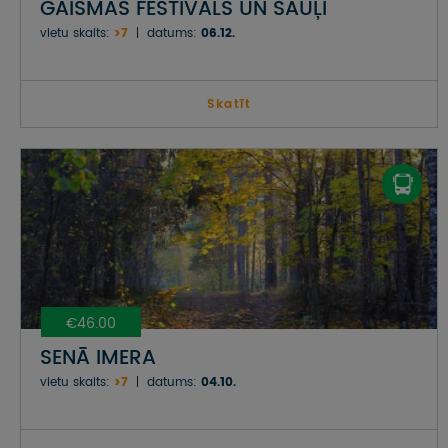
GAISMAS FESTIVĀLS UN ŠAUĻI
vietu skaits:
>7
datums:
06.12.
Skatīt
€46.00
SENĀ IMERA
vietu skaits:
>7
datums:
04.10.