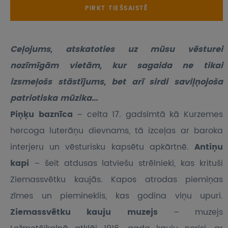
PIRKT TIEŠSAISTĒ
Ceļojums, atskatoties uz mūsu vēsturei
nozīmīgām vietām, kur sagaida ne tikai
izsmeļošs stāstījums, bet arī sirdi saviļņojoša
patriotiska mūzika...
Piņķu baznīca
– celta 17. gadsimtā kā Kurzemes
hercoga luterāņu dievnams, tā izceļas ar baroka
interjeru un vēsturisku kapsētu apkārtnē.
Antiņu
kapi
– šeit atdusas latviešu strēlnieki, kas krituši
Ziemassvētku kaujās. Kapos atrodas piemiņas
zīmes un piemineklis, kas godina viņu upuri.
Ziemassvētku kauju muzejs
– muzejs