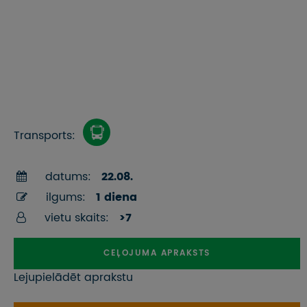
Transports:
datums:
22.08.
ilgums:
1 diena
vietu skaits:
>7
CEĻOJUMA APRAKSTS
Lejupielādēt aprakstu