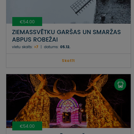
€54.00
ZIEMASSVĒTKU GARŠAS UN SMARŽAS
ABPUS ROBEŽAI
vietu skaits:
>7
datums:
05.12.
Skatīt
€54.00