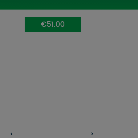
UZŅEMOŠAIS TŪRISMS
IMPRO KONKURSI
€51.00
PIRMSLĪGUMA INFORMĀCIJA, KLIENTA LĪGUMS,
CEĻOJUMU APDROŠINĀŠANA
ATSAUKSMES PAR CEĻOJUMU
VĪZU ANKETAS
PIEMIŅAS ISTABA
IMPRO PRIVĀTUMA POLITIKA
Seko mums: