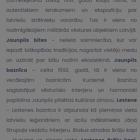
Ložmetējkalnā atklāj 1916. gada kauju norisi, ar
autentiskiem ierakumiem un ekspozīciju par
latviešu strēlnieku varonību. Tas ir viens no
nozīmīgākajiem militārās vēstures objektiem Latvijā.
Jaunpils bites
– neliela saimniecība, kur var
iepazīt biškopības tradīcijas, nogaršot vietējo medu
un uzzināt par bišu nozīmi ekosistēmā.
Jaunpils
baznīca
– celta 1592. gadā, tā ir viena no
vecākajām baznīcām Kurzemē. Baznīca
saglabājusi vēsturisko interjeru un harmoniski
papildina Jaunpils pilsētas kultūras ainavu.
Lestene
– Lestenes baznīca ir atjaunota kā piemiņas vieta
latviešu leģionāriem, ar izcilu mākslinieka Jāņa
Strupuļa veidotu interjeru. Blakus atrodas Brāļu kapi