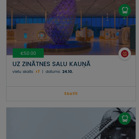
€50.00
UZ ZINĀTNES SALU KAUŅĀ
vietu skaits:
>7
datums:
24.10.
Skatīt