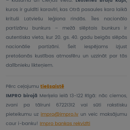
– klusuma un cieņas vieta.
Lestenes Brāļu kapi,
kuros ir guldīti karavīri, kas Otrā pasaules kara laikā
krituši Latviešu leģiona rindās. Īles nacionālo
partizānu bunkurs – mežā slēptais bunkurs ir
autentiska vieta, kur 20. gs. 40. gadu beigās slēpās
nacionālie partizāni. Šeit iespējams izjust
pretošanās kustības atmosfēru un uzzināt par tās
dalībnieku likteņiem.
Pērc ceļojumu
tiešsaistē
IMPRO birojā
Merķela ielā 13-122 Rīgā: nāc ciemos,
zvani pa tālruni 67221312 vai sūti rakstisku
pieteikumu
uz
impro@impro.lv
un veic maksājumu
caur i-banku!
Impro bankas rekvizīti