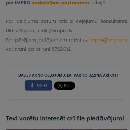
pie IMPRO
sadarbības partneriem
Latvijā.
Par ceļojumu saturu atbild ceļojumu konsultants
Uldis Klepers, uldis@impro.lv
Par pārējiem jautājumiem raksti uz
impro@impro.lv
vai zvani pa tālruni 67221312.
DALIES AR ŠO CEĻOJUMU, LAI PAR TO UZZINA ARĪ CITI
Dalies
Tevi varētu interesēt arī šie piedāvājumi