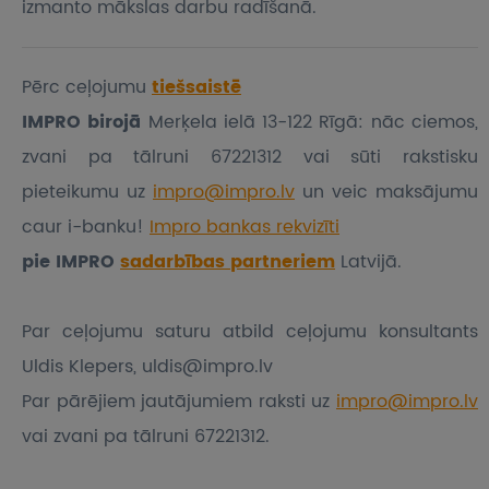
izmanto mākslas darbu radīšanā.
Pērc ceļojumu
tiešsaistē
IMPRO birojā
Merķela ielā 13-122 Rīgā: nāc ciemos,
zvani pa tālruni 67221312 vai sūti rakstisku
pieteikumu
uz
impro@impro.lv
un veic maksājumu
caur i-banku!
Impro bankas rekvizīti
pie IMPRO
sadarbības partneriem
Latvijā.
Par ceļojumu saturu atbild ceļojumu konsultants
Uldis Klepers, uldis@impro.lv
Par pārējiem jautājumiem raksti uz
impro@impro.lv
vai zvani pa tālruni 67221312.