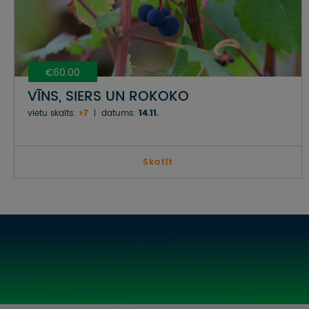
€60.00
VĪNS, SIERS UN ROKOKO
vietu skaits:
>7
datums:
14.11.
Skatīt