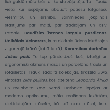
liek galdā māla krūzi ar karstu zāļu tēju. Te ir īpaša
vieta, kur iespējams izbaudīt patiesu latgaliešu
viesmīlību un sirsnību. Saimnieces jokpilnais
stāstījums par maizi, par tradīcijām un dzīvi
Latgalē.
Baudīsim īstenas latgaļu pusdienas.
Unikālais Velnezers,
kura dzidrais ūdens iekrāsojas
zilganzaļā krāsā (labā laikā).
Keramikas darbnīca
Jašas podi
.
Te top pārsteidzoši koši, izturīgi un
ergonomiski akmens masas un porcelāna trauki un
rotaslietas. Trauki sadalīti kolekcijās, tirkīzzilā
Jūra
,
vintāžas
Zilās puķītes
, koši dzeltenā
Leoparda Āfrika
un melnbaltā
Upe ziemā.
Darbnīca lepojas ar
moderno aprīkojumu, māla malšanas iekārtām,
elektriskajām krāsnīm, kā arī raku krāsni, kuru