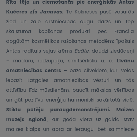
Rīta tēja un ciemošanās pie enerģiskās Antas
Kučeres z/s
Janavas.
Te Kokneses pusē vasarās
zied un zaļo ārstniecības augu dārzs un top
skaistuma kopšanas produkti pēc Francijā
apgūtām kosmētikas ražošanas metodēm: īpašais
Antas radītais sejas krēms
Beāte
, daudzi ziedūdeņi
– madaru, rudzupuķu, smiltsērkšķu u. c.
Līvānu
amatniecības centrs
– oāze cilvēkiem, kuri vēlas
iepazīt Latgales amatniecības vēsturi un tās
attīstību līdz mūsdienām, baudīt mākslas vērtības
un gūt pozitīvu enerģiju harmoniski sakārtotā vidē.
Stikla pūtēju paraugdemonstrējumi. Maizes
muzejs Aglonā,
kur goda vietā uz galda stāv
maizes klaips un abra ar ieraugu, bet saimniece