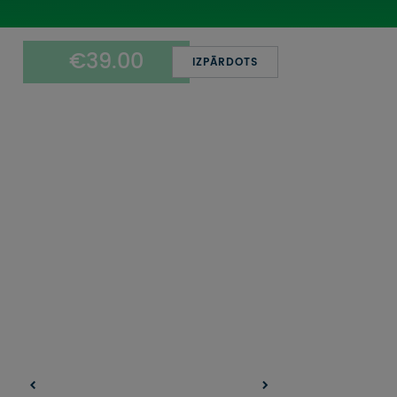
UZŅEMOŠAIS TŪRISMS
€39.00
IMPRO KONKURSI
IZPĀRDOTS
PIRMSLĪGUMA INFORMĀCIJA, KLIENTA LĪGUMS,
CEĻOJUMU APDROŠINĀŠANA
ATSAUKSMES PAR CEĻOJUMU
VĪZU ANKETAS
PIEMIŅAS ISTABA
IMPRO PRIVĀTUMA POLITIKA
Seko mums: