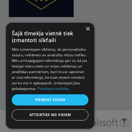
×
Šajā tīmekļa vietnē tiek
izmantoti sīkfaili
Mēs izmantojam sīkfailus, lai personalizētu
saturu, reklāmas un analizētu mūsu trafiku.
Mēs arī kopīgojam informāciju par to, kā jūs
lietojat mūsu vietni ar mūsu reklāmas un
analītikas partneriem, kuri to var apvienot
ar citu informāciju, ko esat viņiem sniedzis
vai ko viņi ir apkopojuši, izmantojot jūsu
pakalpojumus.
Privātuma politika
PIEKRIST VISIEM
ATTEIKTIES NO VISIEM
© 2026 Impro ceļojumi. Visas
tiesības aizsargātas.