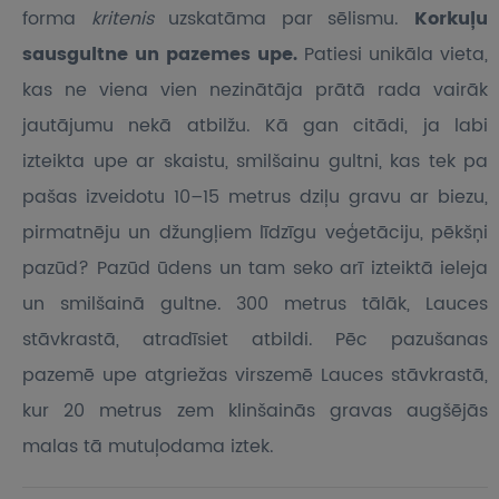
forma
kritenis
uzskatāma par sēlismu.
Korkuļu
sausgultne un pazemes upe.
Patiesi unikāla vieta,
kas ne viena vien nezinātāja prātā rada vairāk
jautājumu nekā atbilžu. Kā gan citādi, ja labi
izteikta upe ar skaistu, smilšainu gultni, kas tek pa
pašas izveidotu 10–15 metrus dziļu gravu ar biezu,
pirmatnēju un džungļiem līdzīgu veģetāciju, pēkšņi
pazūd? Pazūd ūdens un tam seko arī izteiktā ieleja
un smilšainā gultne. 300 metrus tālāk, Lauces
stāvkrastā, atradīsiet atbildi. Pēc pazušanas
pazemē upe atgriežas virszemē Lauces stāvkrastā,
kur 20 metrus zem klinšainās gravas augšējās
malas tā mutuļodama iztek.