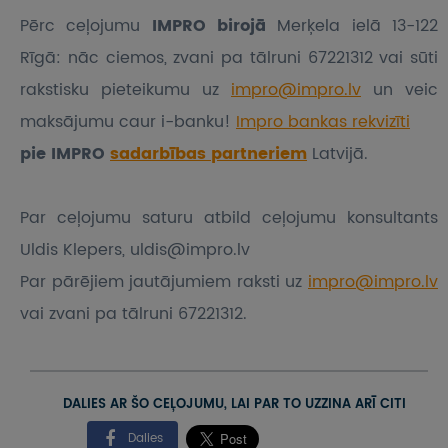
Pērc ceļojumu
IMPRO birojā
Merķela ielā 13-122
Rīgā: nāc ciemos, zvani pa tālruni 67221312 vai sūti
rakstisku pieteikumu
uz
impro@impro.lv
un veic
maksājumu caur i-banku!
Impro bankas rekvizīti
pie IMPRO
sadarbības partneriem
Latvijā.
Par ceļojumu saturu atbild ceļojumu konsultants
Uldis Klepers, uldis@impro.lv
Par pārējiem jautājumiem raksti uz
impro@impro.lv
vai zvani pa tālruni 67221312.
DALIES AR ŠO CEĻOJUMU, LAI PAR TO UZZINA ARĪ CITI
Dalies