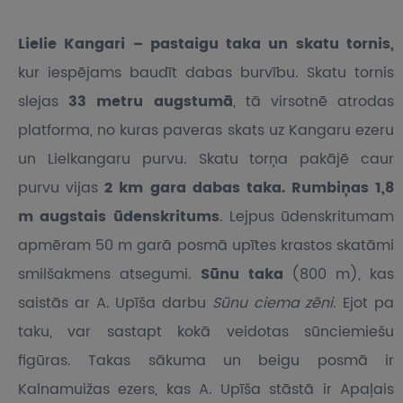
Lielie Kangari – pastaigu taka un skatu tornis,
kur iespējams baudīt dabas burvību. Skatu tornis
slejas
33 metru augstumā
, tā virsotnē atrodas
platforma, no kuras paveras skats uz Kangaru ezeru
un Lielkangaru purvu. Skatu torņa pakājē caur
purvu vijas
2 km gara dabas taka. Rumbiņas 1,8
m augstais ūdenskritums
. Lejpus ūdenskritumam
apmēram 50 m garā posmā upītes krastos skatāmi
smilšakmens atsegumi.
Sūnu taka
(800 m), kas
saistās ar A. Upīša darbu
Sūnu ciema zēni
. Ejot pa
taku, var sastapt kokā veidotas sūnciemiešu
figūras. Takas sākuma un beigu posmā ir
Kalnamuižas ezers, kas A. Upīša stāstā ir Apaļais