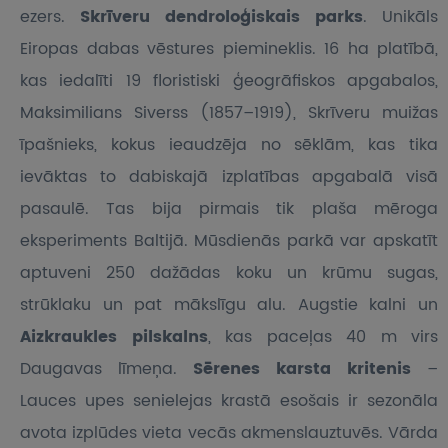
ezers.
Skrīveru dendroloģiskais parks
. Unikāls
Eiropas dabas vēstures piemineklis. 16 ha platībā,
kas iedalīti 19 floristiski ģeogrāfiskos apgabalos,
Maksimilians Siverss (1857–1919), Skrīveru muižas
īpašnieks, kokus ieaudzēja no sēklām, kas tika
ievāktas to dabiskajā izplatības apgabalā visā
pasaulē. Tas bija pirmais tik plaša mēroga
eksperiments Baltijā. Mūsdienās parkā var apskatīt
aptuveni 250 dažādas koku un krūmu sugas,
strūklaku un pat mākslīgu alu. Augstie kalni un
Aizkraukles pilskalns
, kas paceļas 40 m virs
Daugavas līmeņa.
Sērenes karsta kritenis
–
Lauces upes senielejas krastā esošais ir sezonāla
avota izplūdes vieta vecās akmenslauztuvēs. Vārda