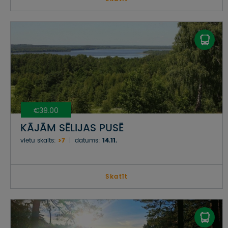
€39.00
KĀJĀM SĒLIJAS PUSĒ
vietu skaits:
>7
datums:
14.11.
Skatīt