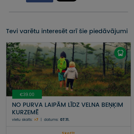
Tevi varētu interesēt arī šie piedāvājumi
€39.00
NO PURVA LAIPĀM LĪDZ VELNA BEŅĶIM
KURZEMĒ
vietu skaits:
>7
datums:
07.11.
Skatīt