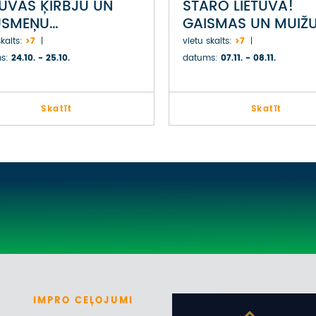
TUVAS ĶIRBJU UN
STARO LIETUVA!
USMEŅU
GAISMAS UN MUIŽ
DZĪVOJUMU TŪRE
CEĻŠ LIETUVĀ
kaits:
>7
vietu skaits:
>7
LĒNU BRĪVDIENĀS
s:
24.10. - 25.10.
datums:
07.11. - 08.11.
Skatīt
Skatīt
IMPRO
CEĻOJUMI