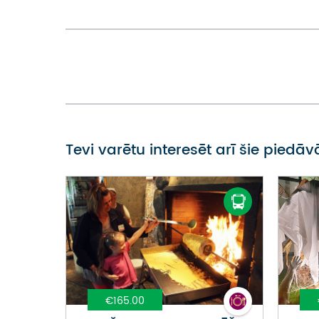
Tevi varētu interesēt arī šie piedā
€165.00