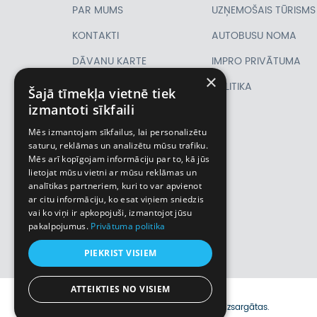
PAR MUMS
UZŅEMOŠAIS TŪRISMS
KONTAKTI
AUTOBUSU NOMA
DĀVANU KARTE
IMPRO PRIVĀTUMA
×
PIRMSLĪGUMA
POLITIKA
Šajā tīmekļa vietnē tiek
izmantoti sīkfaili
INFORMĀCIJA, KLIENTA
Mēs izmantojam sīkfailus, lai personalizētu
LĪGUMS,
saturu, reklāmas un analizētu mūsu trafiku.
Mēs arī kopīgojam informāciju par to, kā jūs
CEĻOJUMU
lietojat mūsu vietni ar mūsu reklāmas un
analītikas partneriem, kuri to var apvienot
APDROŠINĀŠANA
ar citu informāciju, ko esat viņiem sniedzis
VĪZU ANKETAS
vai ko viņi ir apkopojuši, izmantojot jūsu
pakalpojumus.
Privātuma politika
Piemiņas istaba
PIEKRIST VISIEM
ATTEIKTIES NO VISIEM
© 2026 Impro ceļojumi. Visas tiesības aizsargātas.