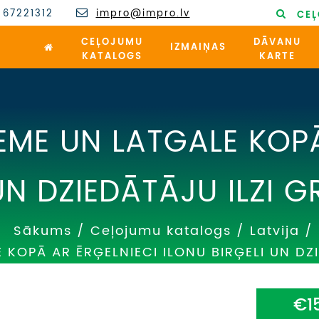
 67221312
impro@impro.lv
CEĻ
CEĻOJUMU
DĀVANU
IZMAIŅAS
KATALOGS
KARTE
ME UN LATGALE KOPĀ
UN DZIEDĀTĀJU ILZI G
Sākums
/
Ceļojumu katalogs
/
Latvija
/
KOPĀ AR ĒRĢELNIECI ILONU BIRĢELI UN DZI
€1