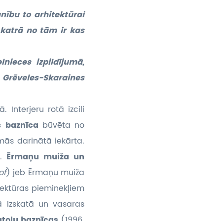
ību to arhitektūrai
o katrā no tām ir kas
lnieces izpildījumā,
s Grēveles-Skaraines
 Interjeru rotā izcili
s baznīca
būvēta no
rmās darinātā iekārta.
s.
Ērmaņu muiža un
of
) jeb Ērmaņu muiža
tektūras pieminekļiem
jā izskatā un vasaras
atoļu baznīcas
(1996.