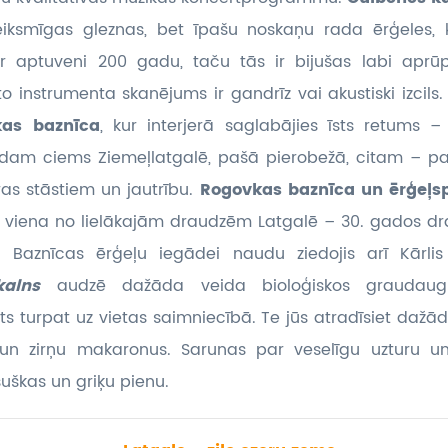
teiksmīgas gleznas, bet īpašu noskaņu rada ērģeles, 
 ir aptuveni 200 gadu, taču tās ir bijušas labi aprūp
to instrumenta skanējums ir gandrīz vai akustiski izcils
kas baznīca
, kur interjerā saglabājies īsts retums 
dam ciems Ziemeļlatgalē, pašā pierobežā, citam – pas
oras stāstiem un jautrību.
Rogovkas baznīca un ērģeļs
 viena no lielākajām draudzēm Latgalē – 30. gados dra
. Baznīcas ērģeļu iegādei naudu ziedojis arī Kārli
pkalns
audzē dažāda veida bioloģiskos graudaugus
ts turpat uz vietas saimniecībā. Te jūs atradīsiet dažā
un zirņu makaronus. Sarunas par veselīgu uzturu un
uškas un griķu pienu.