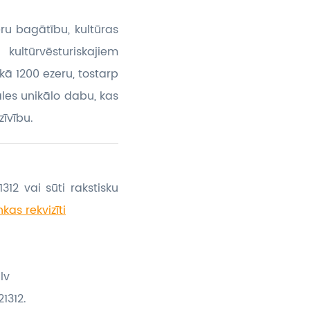
eru bagātību, kultūras
kultūrvēsturiskajiem
kā 1200 ezeru, tostarp
ales unikālo dabu, kas
īvību.
312 vai sūti rakstisku
kas rekvizīti
lv
1312.