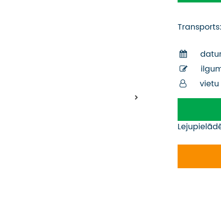
Transports
datu
ilgu
vietu
Lejupielād