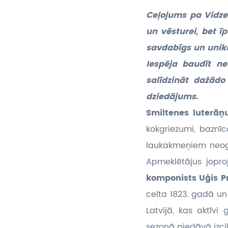
Ceļojums pa Vidze
un vēsturei, bet īp
savdabīgs un unikā
Iespēja baudīt nel
salīdzināt dažādo
dziedājums.
Smiltenes luterā
kokgriezumi, baznīc
laukakmeņiem neogot
Apmeklētājus jopr
komponists Uģis P
celta 1823. gadā un
Latvijā, kas aktīv
sezonā piedāvā izci