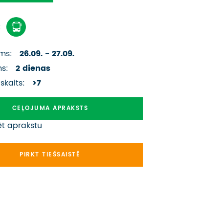
ATSAUKSMES PAR CEĻOJUMU
:
VĪZU ANKETAS
PIEMIŅAS ISTABA
ms:
26.09. - 27.09.
ms:
2 dienas
IMPRO PRIVĀTUMA POLITIKA
 skaits:
>7
Seko mums:
CEĻOJUMA APRAKSTS
ēt aprakstu
PIRKT TIEŠSAISTĒ