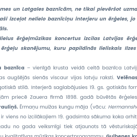
mes un Latgales baznīcām, ne tikai pievēršot uzman
aši izceļot nelielo baznīciņu interjeru un ērģeles, j
ls.
ielus ērģeļmūzikas koncertus izcilas Latvijas ērģe
 ērģeļu skanējumu, kuru papildinās lieliskais Ilze
ņu baznīca
– vienīgā krusta veidā celtā baznīca Latvijā.
as augšējās sienās viscaur vijas latvju raksti.
Velēna
iskā stilā. Interjerā saglabājusies 19. gs. gotiskās fo
ojām priecē Zauera firmā 1898. gadā būvētās ērģele
rauliņš.
Ērmaņu muižas kungu māja (vācu:
Hermannsh
 ir viens no izcilākajiem 19. gadsimta sākuma koka arhi
i gadu no gada veiksmīgi tiek atjaunots tā vēsturiska
lu kvalitatīvas mūzikas koncertprogrammu.
Gulbenes k