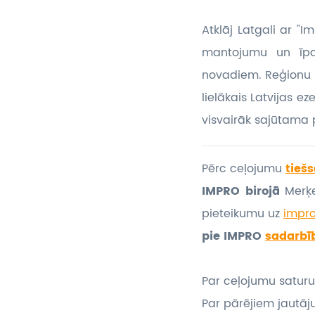
Atklāj Latgali ar "
mantojumu un īpašu
novadiem. Reģionu bi
lielākais Latvijas e
visvairāk sajūtama 
Pērc ceļojumu
tiešs
IMPRO birojā
Merķe
pieteikumu
uz
impr
pie IMPRO
sadarbī
Par ceļojumu saturu
Par pārējiem jautāj