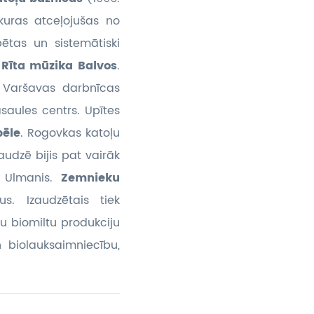
kuras atceļojušas no
ētas un sistemātiski
.
Rīta mūzika Balvos
.
– Varšavas darbnīcas
aules centrs. Upītes
pēle
. Rogovkas katoļu
udzē bijis pat vairāk
s Ulmanis.
Zemnieku
. Izaudzētais tiek
du biomiltu produkciju
 biolauksaimniecību,