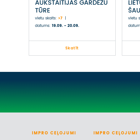
AUKŠTAITIJAS GARDĒŽU
LIE
TŪRE
ŠA
PIE
vietu skaits:
>7
vietu s
SKO
datums:
19.09. - 20.09.
datum
Skatīt
IMPRO
CEĻOJUMI
IMPRO
CEĻOJUMI