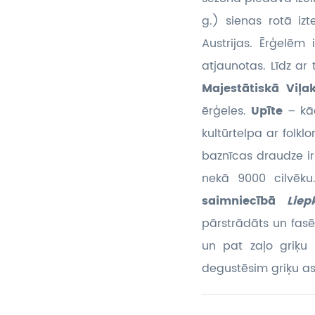
g.) sienas rotā iz
Austrijas. Ērģelēm
atjaunotas. Līdz ar 
Majestātiskā Viļa
ērģeles.
Upīte
– kā
kultūrtelpa ar folkl
baznīcas draudze ir
nekā 9000 cilvēku
saimniecībā
Lie
pārstrādāts un fasē
un pat zaļo griķu 
degustēsim griķu as