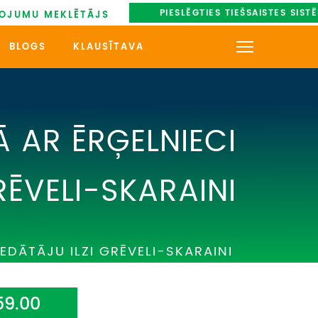
PIESLĒGTIES TIEŠSAISTES SIST
OJUMU MEKLĒTĀJS
BLOGS
KLAUSĪTAVA
KONTAKTI
PAR MUMS
 AR ĒRĢELNIECI
AUTOBUSU NOMA
RĒVELI-SKARAINI
UZŅEMOŠAIS TŪRISMS
IMPRO KONKURSI
EDĀTĀJU ILZI GRĒVELI-SKARAINI
PIRMSLĪGUMA INFORMĀCIJA,
KLIENTA LĪGUMS,
CEĻOJUMU APDROŠINĀŠANA
59.00