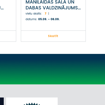
MANILAIDAS SALA UN
U
DABAS VALDZINĀJUMS
PĒRNAVAS LĪČA
vietu skaits:
7
PIEKRASTĒ
datums:
05.09. - 06.09.
Skatīt