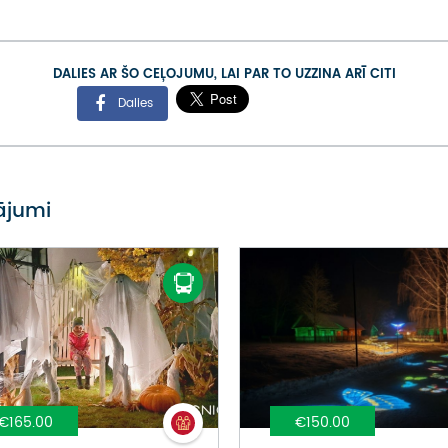
DALIES AR ŠO CEĻOJUMU, LAI PAR TO UZZINA ARĪ CITI
Dalies
vājumi
€165.00
€150.00