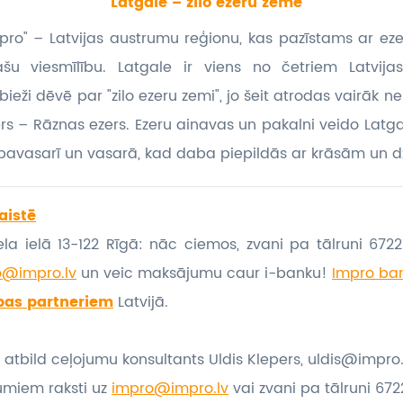
Latgale – zilo ezeru zeme
Impro" – Latvijas austrumu reģionu, kas pazīstams ar ez
 viesmīlību. Latgale ir viens no četriem Latvijas 
eži dēvē par "zilo ezeru zemi", jo šeit atrodas vairāk ne
zers – Rāznas ezers. Ezeru ainavas un pakalni veido Latg
pavasarī un vasarā, kad daba piepildās ar krāsām un dz
aistē
la ielā 13-122 Rīgā: nāc ciemos, zvani pa tālruni 67221
o@impro.lv
un veic maksājumu caur i-banku!
Impro ban
bas partneriem
Latvijā.
 atbild ceļojumu konsultants Uldis Klepers, uldis@impro.
umiem raksti uz
impro@impro.lv
vai zvani pa tālruni 6722