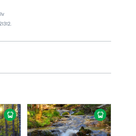
lv
1312.