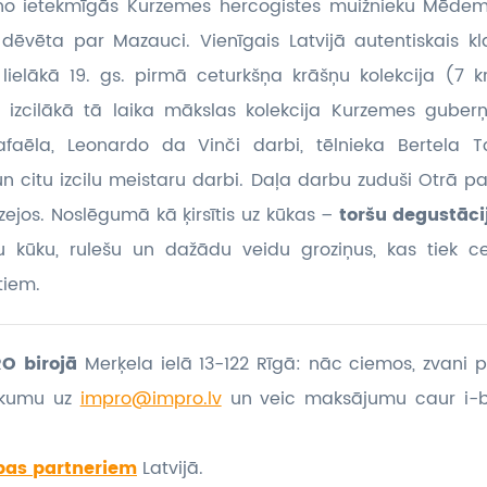
 no ietekmīgās Kurzemes hercogistes muižnieku Mēdem
dēvēta par Mazauci. Vienīgais Latvijā autentiskais kl
 lielākā 19. gs. pirmā ceturkšņa krāšņu kolekcija (7 k
a izcilākā tā laika mākslas kolekcija Kurzemes gube
afaēla, Leonardo da Vinči darbi, tēlnieka Bertela T
 citu izcilu meistaru darbi. Daļa darbu zuduši Otrā pas
ejos. Noslēgumā kā ķirsītis uz kūkas –
toršu degustāci
tu kūku, rulešu un dažādu veidu groziņus, kas tiek c
tiem.
O birojā
Merķela ielā 13-122 Rīgā: nāc ciemos, zvani p
eikumu
uz
impro@impro.lv
un veic maksājumu caur i-
bas partneriem
Latvijā.