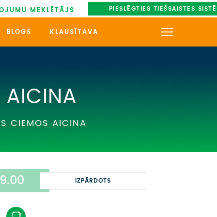
PIESLĒGTIES TIEŠSAISTES SIST
OJUMU MEKLĒTĀJS
BLOGS
KLAUSĪTAVA
KONTAKTI
PAR MUMS
 AICINA
AUTOBUSU NOMA
S CIEMOS AICINA
UZŅEMOŠAIS TŪRISMS
IMPRO KONKURSI
9.00
PIRMSLĪGUMA INFORMĀCIJA,
IZPĀRDOTS
KLIENTA LĪGUMS,
CEĻOJUMU APDROŠINĀŠANA
: