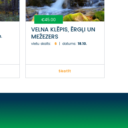
€45.00
VELNA KLĒPIS, ĒRGĻI UN
MEŽEZERS
0.
vietu skaits:
6
datums:
18.10.
Skatīt