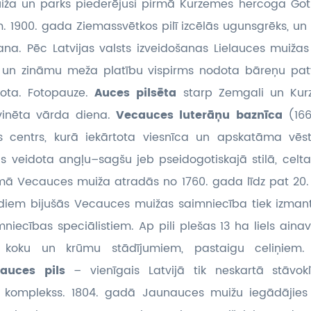
muiža un parks piederējusi pirmā Kurzemes hercoga Go
 1900. gada Ziemassvētkos pilī izcēlās ugunsgrēks, un 
na. Pēc Latvijas valsts izveidošanas Lielauces muižas 
 un zināmu meža platību vispirms nodota bāreņu patv
dota. Fotopauze.
Auces pilsēta
starp Zemgali un Kurz
 svinēta vārda diena.
Vecauces luterāņu baznīca
(16
s centrs, kurā iekārtota viesnīca un apskatāma vēst
ls veidota angļu–sagšu jeb pseidogotiskajā stilā, cel
mā Vecauces muiža atradās no 1760. gada līdz pat 2
adiem bijušās Vecauces muižas saimniecība tiek izma
niecības speciālistiem. Ap pili plešas 13 ha liels aina
u koku un krūmu stādījumiem, pastaigu celiņiem. 
auces pils
– vienīgais Latvijā tik neskartā stāvok
ru komplekss. 1804. gadā Jaunauces muižu iegādājie