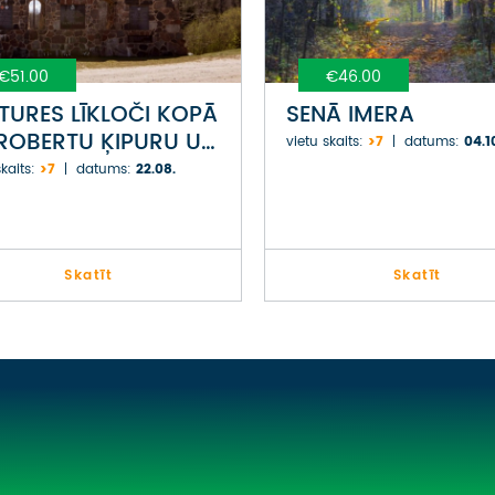
€51.00
€46.00
TURES LĪKLOČI KOPĀ
SENĀ IMERA
ROBERTU ĶIPURU UN
vietu skaits:
>7
datums:
04.1
IĶI ARTI GĀGU
kaits:
>7
datums:
22.08.
Skatīt
Skatīt