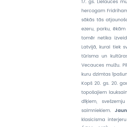
17. gs. Lielauces 
hercogam Fridriham.
sākās tās atjaunoša
ezeru, parku, ēkām
tomēr netika izvei
Latvijā, kurai tiek
tūrisma un kultūra
Vecauces muižu. Pi
kuru dzimtas īpašu
Kopš 20. gs. 20. g
topošajiem lauksaim
dīķiem, svešzemj
saimniekiem.
Jaun
klasicisma interje