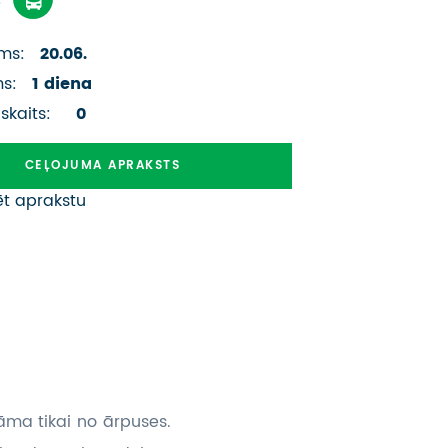
ATSAUKSMES PAR CEĻOJUMU
ms:
20.06.
VĪZU ANKETAS
ms:
1 diena
PIEMIŅAS ISTABA
 skaits:
0
IMPRO PRIVĀTUMA POLITIKA
CEĻOJUMA APRAKSTS
ēt aprakstu
Seko mums:
tāma tikai no ārpuses.