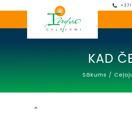
+371
KAD Č
Sākums
/
Ceļoj