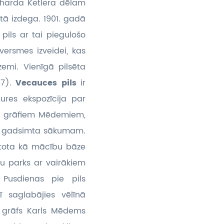
tharda Ketlera dēlam
tā izdega. 1901. gadā
pils ar tai piegulošo
ersmes izveidei, kas
emi. Vienīgā pilsēta
67).
Vecauces pils
ir
ures ekspozīcija par
ta grāfiem Mēdemiem,
0. gadsimta sākumam.
ntota kā mācību bāze
vu parks ar vairākiem
Pusdienas pie pils
lī saglabājies vēlīnā
s grāfs Karls Mēdems