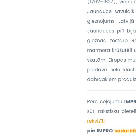
(1762–1827), viens
Jaunauce savulaik 
gleznojums. Latvijā
Jaunauces pilī bij
gleznas, tostarp R
marmora krūšutēli un
skatāmi Eiropas muz
piedāvā lielu klās
dabīgākiem produk
Pērc ceļojumu
IMPR
sūti rakstisku piet
rekvizīti
pie IMPRO
sadarbī