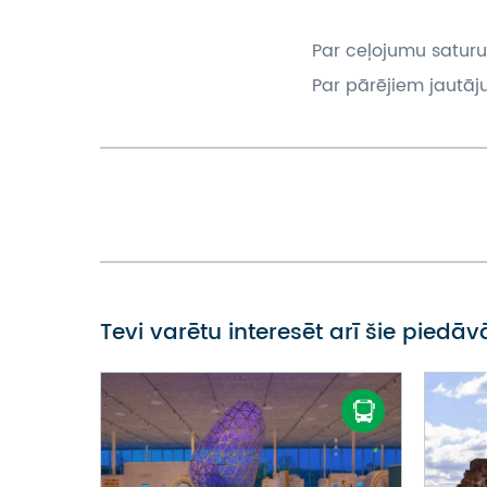
Par ceļojumu saturu
Par pārējiem jautāj
Tevi varētu interesēt arī šie piedā