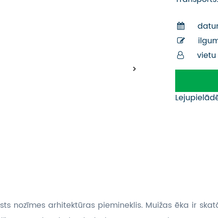
datu
ilgu
vietu
Lejupielād
sts nozīmes arhitektūras piemineklis. Muižas ēka ir ska