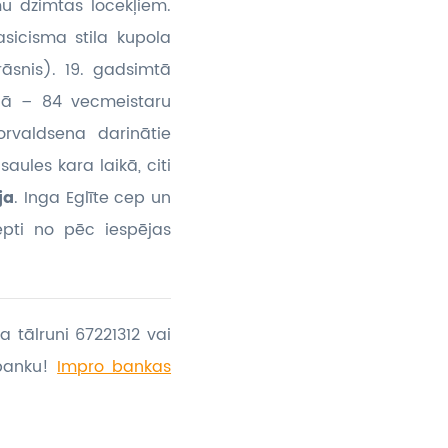
u dzimtas locekļiem.
asicisma stila kupola
rāsnis). 19. gadsimtā
rņā – 84 vecmeistaru
orvaldsena darinātie
aules kara laikā, citi
ja
. Inga Eglīte cep un
epti no pēc iespējas
a tālruni 67221312 vai
banku!
Impro bankas