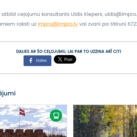
 atbild ceļojumu konsultants Uldis Klepers, uldis@impro.
umiem raksti uz
impro@impro.lv
vai zvani pa tālruni 6722
DALIES AR ŠO CEĻOJUMU, LAI PAR TO UZZINA ARĪ CITI
Dalies
vājumi