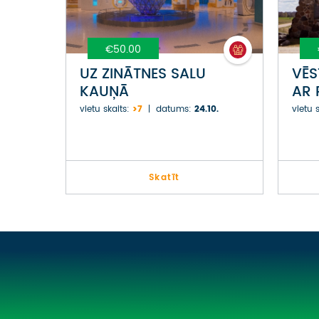
€50.00
UZ ZINĀTNES SALU
VĒS
KAUŅĀ
AR 
MŪZ
vietu skaits:
>7
datums:
24.10.
vietu s
Skatīt