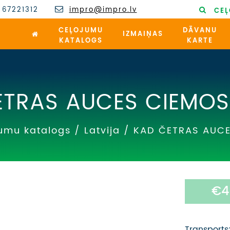
 67221312
impro@impro.lv
CEĻ
CEĻOJUMU
DĀVANU
IZMAIŅAS
KATALOGS
KARTE
ETRAS AUCES CIEMOS
umu katalogs
/
Latvija
/
KAD ČETRAS AUCE
€4
Transports