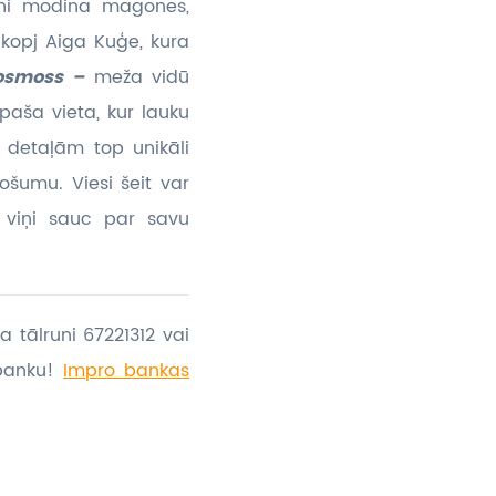
ni modina magones,
 kopj Aiga Kuģe, kura
kosmoss –
meža vidū
īpaša vieta, kur lauku
 detaļām top unikāli
šumu. Viesi šeit var
o viņi sauc par savu
a tālruni 67221312 vai
banku!
Impro bankas