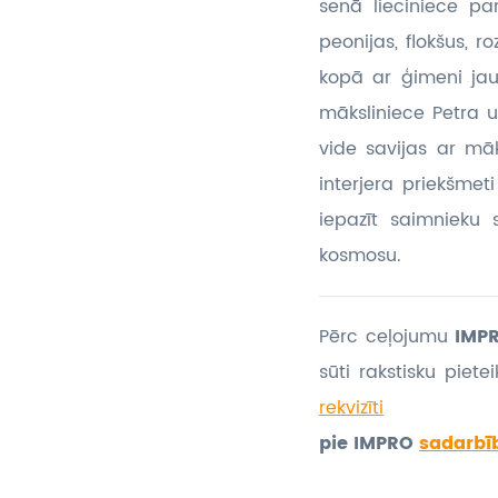
senā lieciniece pa
peonijas, flokšus, 
kopā ar ģimeni ja
māksliniece Petra un
vide savijas ar m
interjera priekšme
iepazīt saimnieku 
kosmosu.
Pērc ceļojumu
IMPR
sūti rakstisku piet
rekvizīti
pie IMPRO
sadarbī