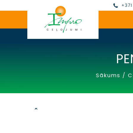
+371
PE
Sākums
/
C