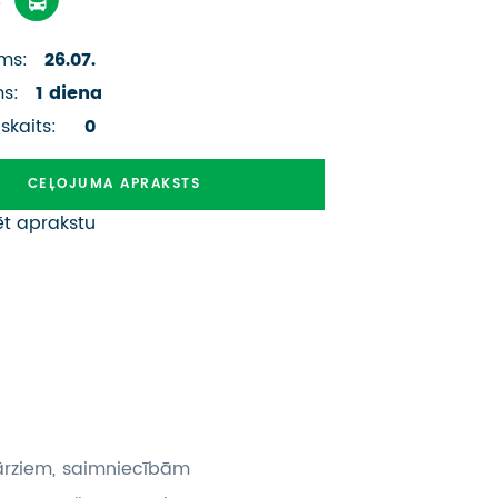
ATSAUKSMES PAR CEĻOJUMU
ms:
26.07.
VĪZU ANKETAS
ms:
1 diena
PIEMIŅAS ISTABA
 skaits:
0
IMPRO PRIVĀTUMA POLITIKA
CEĻOJUMA APRAKSTS
ēt aprakstu
Seko mums:
dārziem, saimniecībām