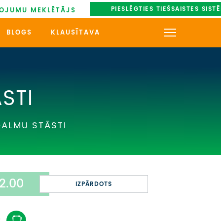
PIESLĒGTIES TIEŠSAISTES SIST
OJUMU MEKLĒTĀJS
BLOGS
KLAUSĪTAVA
KONTAKTI
PAR MUMS
STI
AUTOBUSU NOMA
GALMU STĀSTI
UZŅEMOŠAIS TŪRISMS
IMPRO KONKURSI
2.00
PIRMSLĪGUMA INFORMĀCIJA,
IZPĀRDOTS
KLIENTA LĪGUMS,
CEĻOJUMU APDROŠINĀŠANA
: