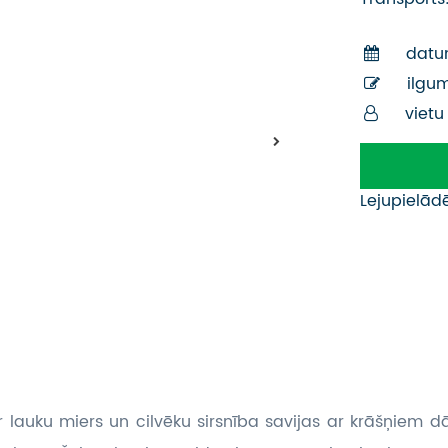
datu
ilgu
vietu
Lejupielād
ur lauku miers un cilvēku sirsnība savijas ar krāšņiem 