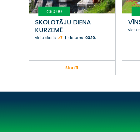
€60.00
SKOLOTĀJU DIENA
VĪN
KURZEMĒ
vietu s
vietu skaits:
>7
datums:
03.10.
Skatīt