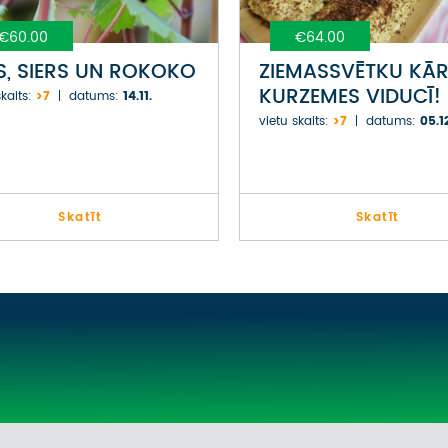
€60.00
€64.00
S, SIERS UN ROKOKO
ZIEMASSVĒTKU KĀ
KURZEMES VIDUCĪ!
kaits:
>7
datums:
14.11.
vietu skaits:
>7
datums:
05.1
Skatīt
Skatīt