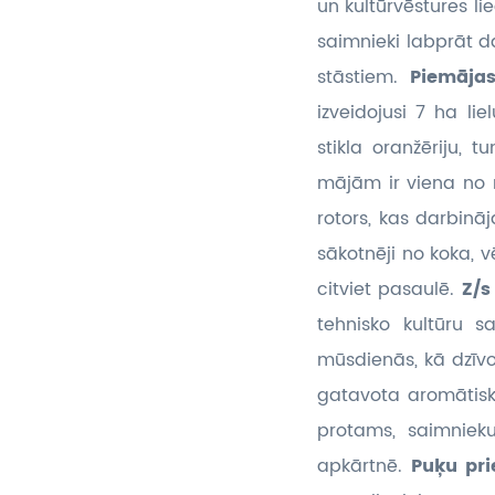
un kultūrvēstures li
saimnieki labprāt d
stāstiem.
Piemāja
izveidojusi 7 ha l
stikla oranžēriju,
mājām ir viena no 
rotors, kas darbinā
sākotnēji no koka,
citviet pasaulē.
Z/
tehnisko kultūru s
mūsdienās, kā dzīvo
gatavota aromātiska
protams, saimniek
apkārtnē.
Puķu pri