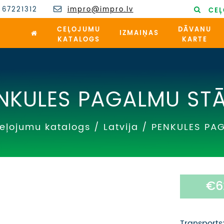
 67221312
impro@impro.lv
CEĻ
CEĻOJUMU
DĀVANU
IZMAIŅAS
KATALOGS
KARTE
NKULES PAGALMU STĀ
eļojumu katalogs
/
Latvija
/
PENKULES PA
€6
Transports