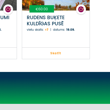
€60.00
RUMI
RUDENS BUĶETE
KULDĪGAS PUSĒ
2.
vietu skaits:
>7
datums:
19.09.
Skatīt