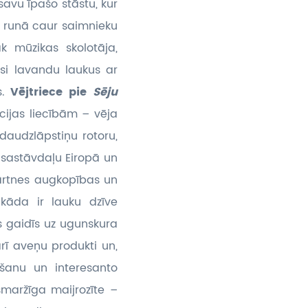
savu īpašo stāstu, kur
i runā caur saimnieku
k mūzikas skolotāja,
usi lavandu laukus ar
s.
Vējtriece pie
Sēju
ijas liecībām – vēja
daudzlāpstiņu rotoru,
 sastāvdaļu Eiropā un
ārtnes augkopības un
 kāda ir lauku dzīve
 gaidīs uz ugunskura
rī aveņu produkti un,
šanu un interesanto
smaržīga maijrozīte –