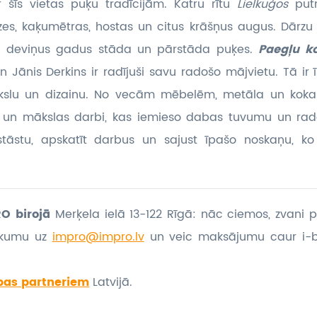
r šīs vietas puķu tradīcijām. Katru rītu
Lielkuģos
put
rozes, kaķumētras, hostas un citus krāšņus augus. Dārzu
u deviņus gadus stāda un pārstāda puķes.
Paegļu 
 Jānis Derkins ir radījuši savu radošo mājvietu. Tā ir 
ākslu un dizainu. No vecām mēbelēm, metāla un koka
ti un mākslas darbi, kas iemieso dabas tuvumu un rado
stāstu, apskatīt darbus un sajust īpašo noskaņu, k
O birojā
Merķela ielā 13-122 Rīgā: nāc ciemos, zvani p
eikumu
uz
impro@impro.lv
un veic maksājumu caur i-
bas partneriem
Latvijā.