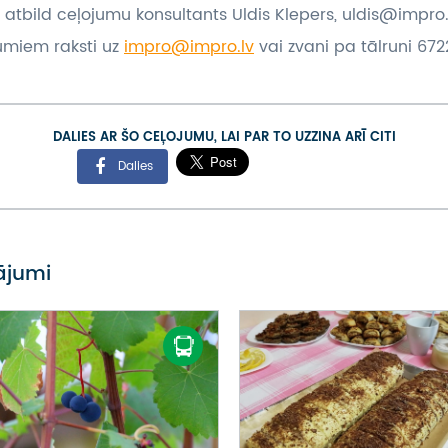
 atbild ceļojumu konsultants Uldis Klepers, uldis@impro.
umiem raksti uz
impro@impro.lv
vai zvani pa tālruni 6722
DALIES AR ŠO CEĻOJUMU, LAI PAR TO UZZINA ARĪ CITI
Dalies
vājumi