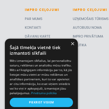
IMPRO
CEĻOJUMI
IMPRO
CEĻOJUMI
PAR MUMS
UZŅEMOŠAIS TŪRISMS
KONTAKTI
AUTOBUSU NOMA
DĀVANU KARTE
IMPRO PRIVĀTUMA
×
PIRMSLĪGUMA
POLITIKA
Šajā tīmekļa vietnē tiek
izmantoti sīkfaili
INFORMĀCIJA, KLIENTA
Mēs izmantojam sīkfailus, lai personalizētu
LĪGUMS,
saturu, reklāmas un analizētu mūsu trafiku.
Mēs arī kopīgojam informāciju par to, kā jūs
CEĻOJUMU
lietojat mūsu vietni ar mūsu reklāmas un
analītikas partneriem, kuri to var apvienot
APDROŠINĀŠANA
ar citu informāciju, ko esat viņiem sniedzis
VĪZU ANKETAS
vai ko viņi ir apkopojuši, izmantojot jūsu
pakalpojumus.
Privātuma politika
Piemiņas istaba
PIEKRIST VISIEM