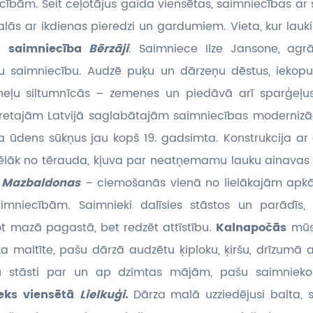
ecībām. Šeit ceļotājus gaida viensētas, saimniecības ar 
alās ar ikdienas pieredzi un gardumiem. Vieta, kur lauk
s saimniecība
Bērzāji
. Saimniece Ilze Jansone, agrā
ielu saimniecību. Audzē puķu un dārzeņu dēstus, iekop
 tuneļu siltumnīcās – zemenes un piedāvā arī sparģeļu
retajām Latvijā saglabātajām saimniecības modernizāc
ja ūdens sūkņus jau kopš 19. gadsimta. Konstrukcija ar 
 vēlāk no tērauda, kļuva par neatņemamu lauku ainavas
s
Mazbaldonas
– ciemošanās vienā no lielākajām apk
aimniecībām. Saimnieki dalīsies stāstos un parādīs,
t mazā pagastā, bet redzēt attīstību.
Kalnapočās
mūs
 maltīte, pašu dārzā audzētu ķiploku, ķiršu, drīzumā a
u stāsti par un ap dzimtas mājām, pašu saimnieko
eks viensētā
Lielkuģi.
Dārza malā uzziedējusi balta, 