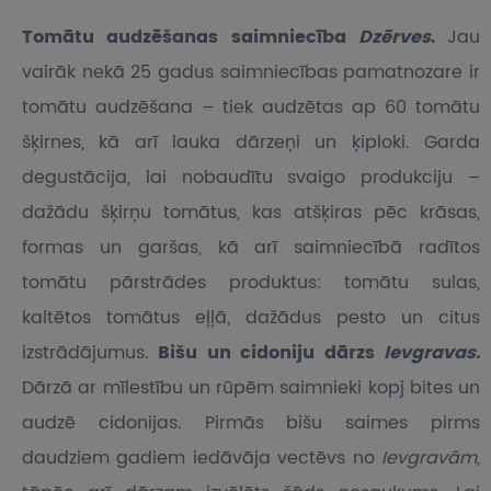
Tomātu audzēšanas saimniecība
Dzērves
.
Jau
vairāk nekā 25 gadus saimniecības pamatnozare ir
tomātu audzēšana – tiek audzētas ap 60 tomātu
šķirnes, kā arī lauka dārzeņi un ķiploki. Garda
degustācija, lai nobaudītu svaigo produkciju –
dažādu šķirņu tomātus, kas atšķiras pēc krāsas,
formas un garšas, kā arī saimniecībā radītos
tomātu pārstrādes produktus: tomātu sulas,
kaltētos tomātus eļļā, dažādus pesto un citus
izstrādājumus.
Bišu un cidoniju dārzs
Ievgravas.
Dārzā ar mīlestību un rūpēm saimnieki kopj bites un
audzē cidonijas. Pirmās bišu saimes pirms
daudziem gadiem iedāvāja vectēvs no
Ievgravām
,