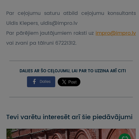
Par ceļojumu saturu atbild ceļojumu konsultants
Uldis Klepers, uldis@impro.lv
Par pārējiem jautājumiem raksti uz
impro@impro.lv
vai zvani pa tālruni 67221312.
DALIES AR ŠO CEĻOJUMU, LAI PAR TO UZZINA ARĪ CITI
Dalies
Tevi varētu interesēt arī šie piedāvājumi