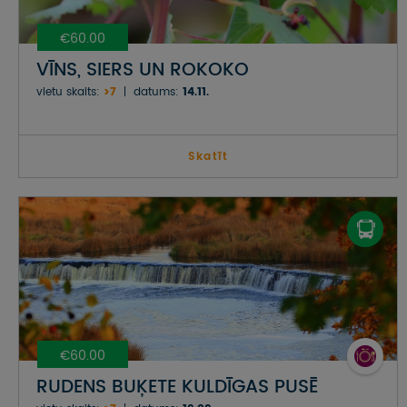
€60.00
VĪNS, SIERS UN ROKOKO
vietu skaits:
>7
datums:
14.11.
Skatīt
€60.00
RUDENS BUĶETE KULDĪGAS PUSĒ