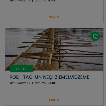
vietu skaits:
>7
datums:
19.09.
Skatīt
€59.00
PODI, TAČI UN NĒĢI ZIEMEĻVIDZEMĒ
vietu skaits:
>7
datums:
03.10.
Skatīt