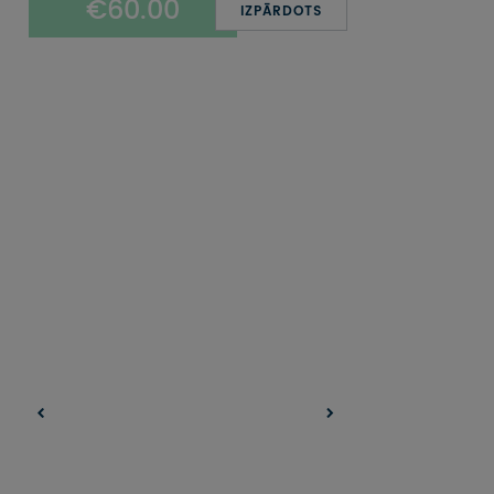
€60.00
UZŅEMOŠAIS TŪRISMS
IZPĀRDOTS
IMPRO KONKURSI
PIRMSLĪGUMA INFORMĀCIJA, KLIENTA LĪGUMS,
CEĻOJUMU APDROŠINĀŠANA
ATSAUKSMES PAR CEĻOJUMU
VĪZU ANKETAS
PIEMIŅAS ISTABA
IMPRO PRIVĀTUMA POLITIKA
Seko mums: