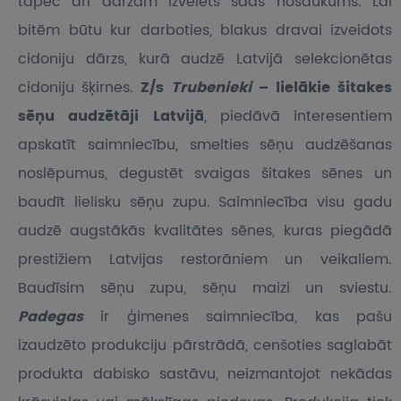
tāpēc arī dārzam izvēlēts šāds nosaukums. Lai
bitēm būtu kur darboties, blakus dravai izveidots
cidoniju dārzs, kurā audzē Latvijā selekcionētas
cidoniju šķirnes.
Z/s
Trubenieki
– lielākie šitakes
sēņu audzētāji Latvijā
, piedāvā interesentiem
apskatīt saimniecību, smelties sēņu audzēšanas
noslēpumus, degustēt svaigas šitakes sēnes un
baudīt lielisku sēņu zupu. Saimniecība visu gadu
audzē augstākās kvalitātes sēnes, kuras piegādā
prestižiem Latvijas restorāniem un veikaliem.
Baudīsim sēņu zupu, sēņu maizi un sviestu.
Padegas
ir ģimenes saimniecība, kas pašu
izaudzēto produkciju pārstrādā, cenšoties saglabāt
produkta dabisko sastāvu, neizmantojot nekādas