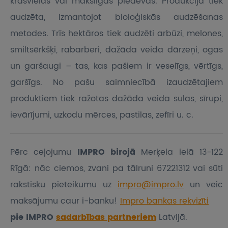
krāsvielas vai mākslīgas piedevas. Produkcija tiek
audzēta, izmantojot bioloģiskās audzēšanas
metodes. Trīs hektāros tiek audzēti arbūzi, melones,
smiltsērkšķi, rabarberi, dažāda veida dārzeņi, ogas
un garšaugi – tas, kas pašiem ir veselīgs, vērtīgs,
garšīgs. No pašu saimniecībā izaudzētajiem
produktiem tiek ražotas dažāda veida sulas, sīrupi,
ievārījumi, uzkodu mērces, pastilas, zefīri u. c.
Pērc ceļojumu
IMPRO birojā
Merķela ielā 13-122
Rīgā: nāc ciemos, zvani pa tālruni 67221312 vai sūti
rakstisku pieteikumu
uz
impro@impro.lv
un veic
maksājumu caur i-banku!
Impro bankas rekvizīti
pie IMPRO
sadarbības partneriem
Latvijā.