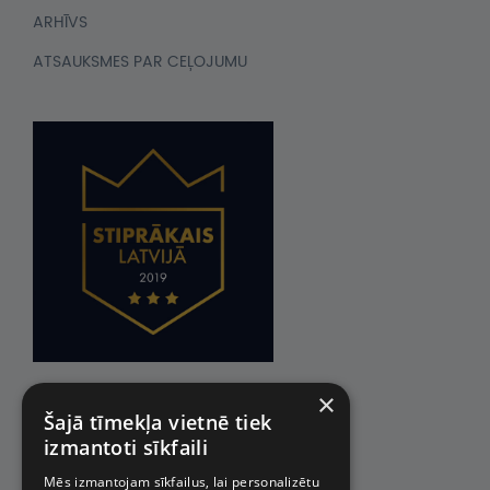
ARHĪVS
ATSAUKSMES PAR CEĻOJUMU
×
Šajā tīmekļa vietnē tiek
izmantoti sīkfaili
Mēs izmantojam sīkfailus, lai personalizētu