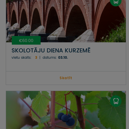
€60.00
SKOLOTĀJU DIENA KURZEMĒ
vietu skaits:
3
datums:
03.10.
Skatīt