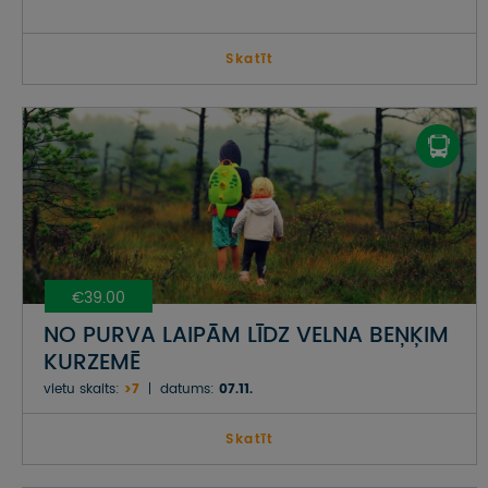
Skatīt
€39.00
NO PURVA LAIPĀM LĪDZ VELNA BEŅĶIM
KURZEMĒ
vietu skaits:
>7
datums:
07.11.
Skatīt