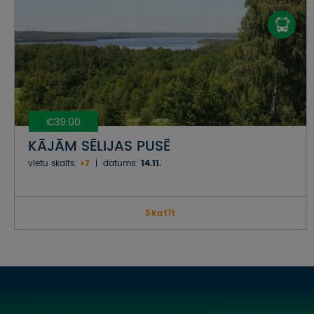
€39.00
KĀJĀM SĒLIJAS PUSĒ
vietu skaits:
>7
datums:
14.11.
Skatīt