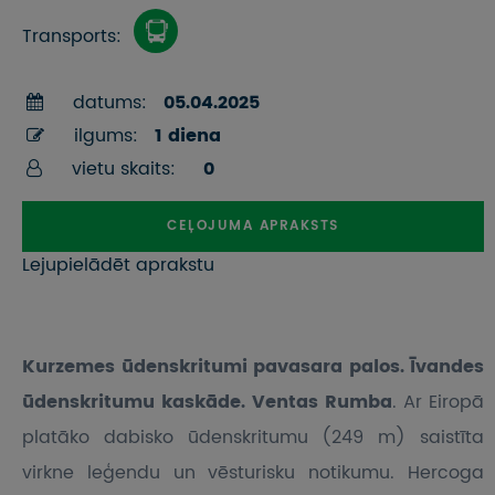
Transports:
datums:
05.04.2025
ilgums:
1 diena
vietu skaits:
0
CEĻOJUMA APRAKSTS
Lejupielādēt aprakstu
Kurzemes ūdenskritumi pavasara palos. Īvandes
ūdenskritumu kaskāde. Ventas Rumba
. Ar Eiropā
platāko dabisko ūdenskritumu (249 m) saistīta
virkne leģendu un vēsturisku notikumu. Hercoga