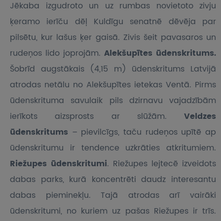
Jēkaba izgudroto un uz rumbas novietoto zivju
ķeramo ierīču dēļ Kuldīgu senatnē dēvēja par
pilsētu, kur lašus ķer gaisā. Zivis šeit pavasaros un
rudeņos lido joprojām.
Alekšupītes ūdenskritums.
Šobrīd augstākais (4,15 m) ūdenskritums Latvijā
atrodas netālu no Alekšupītes ietekas Ventā. Pirms
ūdenskrituma savulaik pils dzirnavu vajadzībām
ierīkots aizsprosts ar slūžām.
Veldzes
ūdenskritums
– pievilcīgs, taču rudeņos upītē ap
ūdenskritumu ir tendence uzkrāties atkritumiem.
Riežupes ūdenskritumi
. Riežupes lejtecē izveidots
dabas parks, kurā koncentrēti daudz interesantu
dabas pieminekļu. Tajā atrodas arī vairāki
ūdenskritumi, no kuriem uz pašas Riežupes ir trīs.