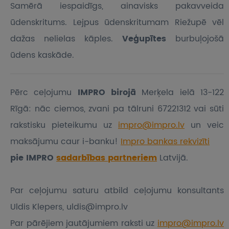
Samērā iespaidīgs, ainavisks pakavveida
ūdenskritums. Lejpus ūdenskritumam Riežupē vēl
dažas nelielas kāples.
Veģupītes
burbuļojošā
ūdens kaskāde.
Pērc ceļojumu
IMPRO birojā
Merķela ielā 13-122
Rīgā: nāc ciemos, zvani pa tālruni 67221312 vai sūti
rakstisku pieteikumu
uz
impro@impro.lv
un veic
maksājumu caur i-banku!
Impro bankas rekvizīti
pie IMPRO
sadarbības partneriem
Latvijā.
Par ceļojumu saturu atbild ceļojumu konsultants
Uldis Klepers, uldis@impro.lv
Par pārējiem jautājumiem raksti uz
impro@impro.lv