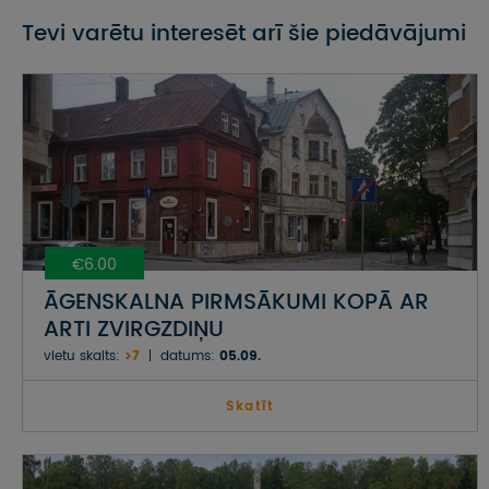
Tevi varētu interesēt arī šie piedāvājumi
€6.00
ĀGENSKALNA PIRMSĀKUMI KOPĀ AR
ARTI ZVIRGZDIŅU
vietu skaits:
>7
datums:
05.09.
Skatīt