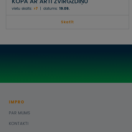
KOPĀ AR ARTI ZVIRGZDIŅU
vietu skaits:
>7
datums:
19.09.
Skatīt
IMPRO
PAR MUMS
KONTAKTI