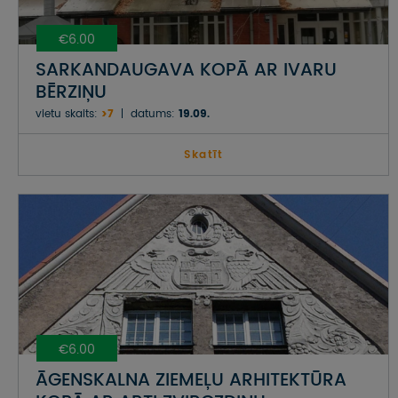
€6.00
SARKANDAUGAVA KOPĀ AR IVARU
BĒRZIŅU
vietu skaits:
>7
datums:
19.09.
Skatīt
€6.00
ĀGENSKALNA ZIEMEĻU ARHITEKTŪRA