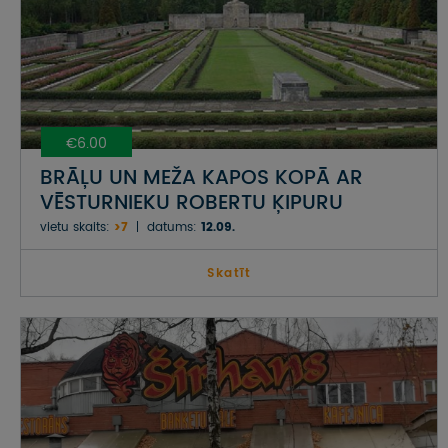
€6.00
BRĀĻU UN MEŽA KAPOS KOPĀ AR
VĒSTURNIEKU ROBERTU ĶIPURU
vietu skaits:
>7
datums:
12.09.
Skatīt