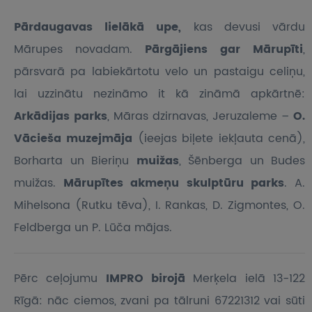
Pārdaugavas lielākā upe,
kas devusi vārdu
Mārupes novadam.
Pārgājiens gar Mārupīti
,
pārsvarā pa labiekārtotu velo un pastaigu celiņu,
lai uzzinātu nezināmo it kā zināmā apkārtnē:
Arkādijas parks
, Māras dzirnavas, Jeruzaleme –
O.
Vācieša muzejmāja
(ieejas biļete iekļauta cenā),
Borharta un Bieriņu
muižas
, Šēnberga un Budes
muižas.
Mārupītes akmeņu skulptūru parks
. A.
Mihelsona (Rutku tēva), I. Rankas, D. Zigmontes, O.
Feldberga un P. Lūča mājas.
Pērc ceļojumu
IMPRO birojā
Merķela ielā 13-122
Rīgā: nāc ciemos, zvani pa tālruni 67221312 vai sūti