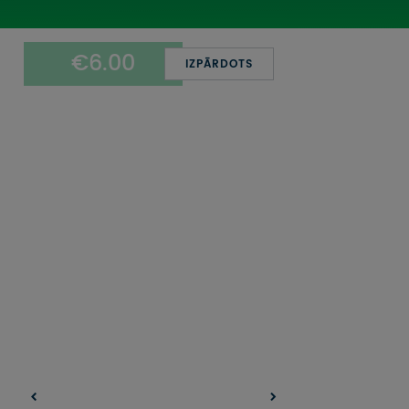
UZŅEMOŠAIS TŪRISMS
€6.00
IMPRO KONKURSI
IZPĀRDOTS
PIRMSLĪGUMA INFORMĀCIJA, KLIENTA LĪGUMS,
CEĻOJUMU APDROŠINĀŠANA
ATSAUKSMES PAR CEĻOJUMU
VĪZU ANKETAS
PIEMIŅAS ISTABA
IMPRO PRIVĀTUMA POLITIKA
Seko mums: