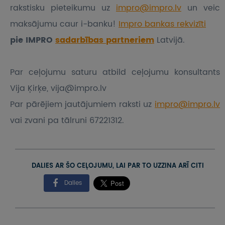
rakstisku pieteikumu
uz
impro@impro.lv
un veic
maksājumu caur i-banku!
Impro bankas rekvizīti
pie IMPRO
sadarbības partneriem
Latvijā.
Par ceļojumu saturu atbild ceļojumu konsultants
Vija Ķirķe, vija@impro.lv
Par pārējiem jautājumiem raksti uz
impro@impro.lv
vai zvani pa tālruni 67221312.
DALIES AR ŠO CEĻOJUMU, LAI PAR TO UZZINA ARĪ CITI
Dalies