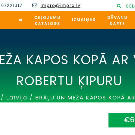
 67221312
impro@impro.lv
CEĻ
CEĻOJUMU
DĀVANU
IZMAIŅAS
KATALOGS
KARTE
EŽA KAPOS KOPĀ AR 
ROBERTU ĶIPURU
/
Latvija
/
BRĀĻU UN MEŽA KAPOS KOPĀ AR
€6