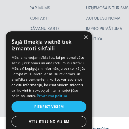
PAR MUMS
UZŅEMOŠAIS TŪRISMS
KONTAKTI
AUTOBUSU NOMA
DĀVANU KARTE
IMPRO PRIVĀTUMA
×
PIRMSLĪGUMA
POLITIKA
Šajā tīmekļa vietnē tiek
izmantoti sīkfaili
INFORMĀCIJA, KLIENTA
Mēs izmantojam sīkfailus, lai personalizētu
LĪGUMS,
saturu, reklāmas un analizētu mūsu trafiku.
Mēs arī kopīgojam informāciju par to, kā jūs
CEĻOJUMU
lietojat mūsu vietni ar mūsu reklāmas un
analītikas partneriem, kuri to var apvienot
APDROŠINĀŠANA
ar citu informāciju, ko esat viņiem sniedzis
VĪZU ANKETAS
vai ko viņi ir apkopojuši, izmantojot jūsu
pakalpojumus.
Privātuma politika
Piemiņas istaba
PIEKRIST VISIEM
ATTEIKTIES NO VISIEM
© 2026 Impro ceļojumi. Visas tiesības aizsargātas.