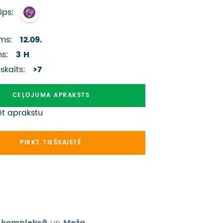
ATSAUKSMES PAR CEĻOJUMU
ips:
VĪZU ANKETAS
ms:
12.09.
PIEMIŅAS ISTABA
ms:
3 H
 skaits:
>7
IMPRO PRIVĀTUMA POLITIKA
CEĻOJUMA APRAKSTS
Seko mums:
ēt aprakstu
PIRKT TIEŠSAISTĒ