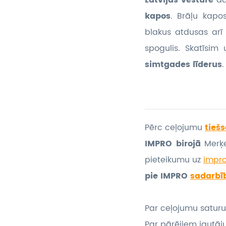
Latvijas vēsture
da
kapos
. Brāļu kapo
blakus atdusas arī
spogulis. Skatīsim
simtgades līderus
.
Pērc ceļojumu
tiešs
IMPRO birojā
Merķe
pieteikumu
uz
impr
pie IMPRO
sadarbī
Par ceļojumu saturu 
Par pārējiem jautāj