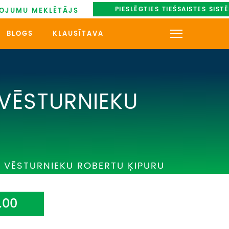
PIESLĒGTIES TIEŠSAISTES SIST
OJUMU MEKLĒTĀJS
BLOGS
KLAUSĪTAVA
KONTAKTI
PAR MUMS
VĒSTURNIEKU
AUTOBUSU NOMA
UZŅEMOŠAIS TŪRISMS
 VĒSTURNIEKU ROBERTU ĶIPURU
IMPRO KONKURSI
PIRMSLĪGUMA INFORMĀCIJA,
KLIENTA LĪGUMS,
.00
CEĻOJUMU APDROŠINĀŠANA