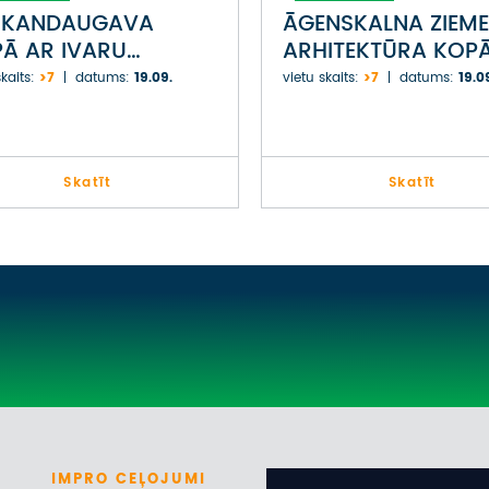
RKANDAUGAVA
ĀGENSKALNA ZIEME
Ā AR IVARU
ARHITEKTŪRA KOP
ZIŅU
ARTI ZVIRGZDIŅU
kaits:
>7
datums:
19.09.
vietu skaits:
>7
datums:
19.0
Skatīt
Skatīt
IMPRO
CEĻOJUMI