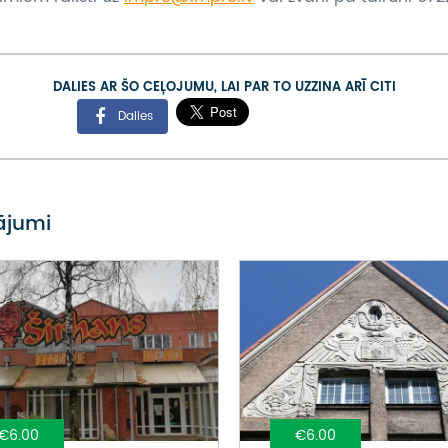
DALIES AR ŠO CEĻOJUMU, LAI PAR TO UZZINA ARĪ CITI
Dalies
vājumi
€6.00
€6.00