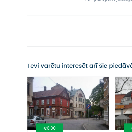
Tevi varētu interesēt arī šie piedā
€6.00