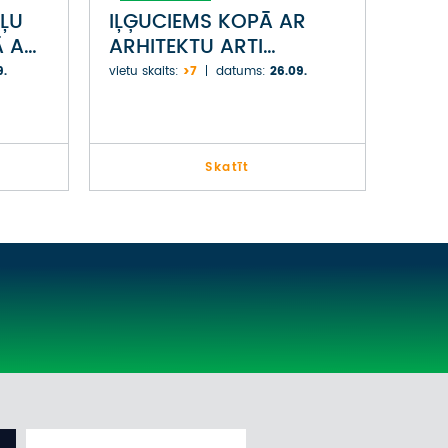
ĻU
IĻĢUCIEMS KOPĀ AR
Ā AR
ARHITEKTU ARTI
ZVIRGZDIŅU
9.
vietu skaits:
>7
datums:
26.09.
Skatīt