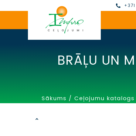
+371
BRĀĻU UN M
Sākums
/
Ceļojumu katalogs