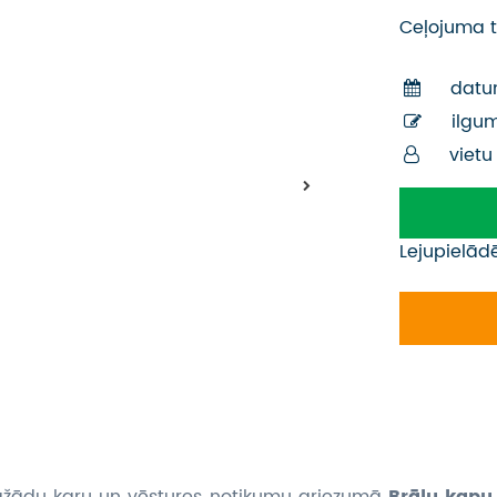
Ceļojuma t
datu
ilgu
vietu
Lejupielād