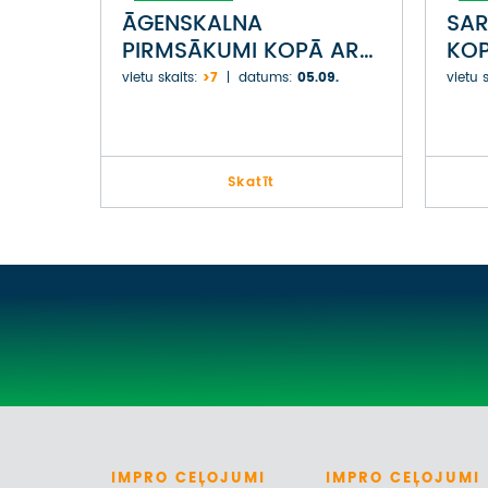
ĀGENSKALNA
SA
PIRMSĀKUMI KOPĀ AR
KOP
ARTI ZVIRGZDIŅU
BĒR
vietu skaits:
>7
datums:
05.09.
vietu s
Skatīt
IMPRO
CEĻOJUMI
IMPRO
CEĻOJUMI