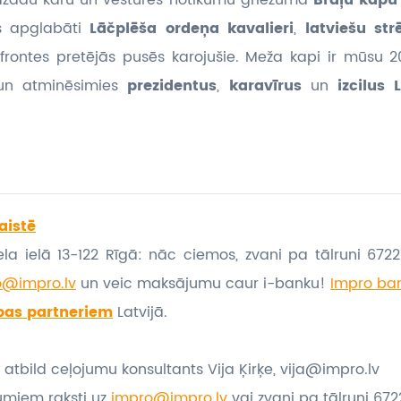
žādu karu un vēstures notikumu griezumā
Brāļu kap
s apglabāti
Lāčplēša ordeņa kavalieri
,
latviešu strē
 frontes pretējās pusēs karojušie. Meža kapi ir mūsu 
 un atminēsimies
prezidentus
,
karavīrus
un
izcilus 
aistē
la ielā 13-122 Rīgā: nāc ciemos, zvani pa tālruni 67221
o@impro.lv
un veic maksājumu caur i-banku!
Impro ban
bas partneriem
Latvijā.
atbild ceļojumu konsultants Vija Ķirķe, vija@impro.lv
umiem raksti uz
impro@impro.lv
vai zvani pa tālruni 6722