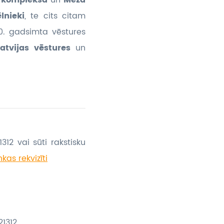
u kompleksā
un
Meža
lnieki
, te cits citam
20. gadsimta vēstures
Latvijas vēstures
un
312 vai sūti rakstisku
kas rekvizīti
1312.