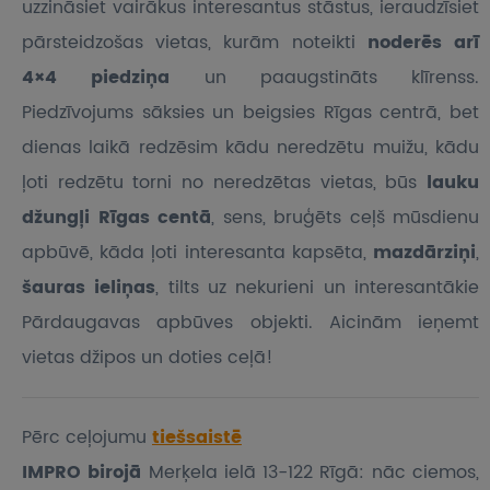
uzzināsiet vairākus interesantus stāstus, ieraudzīsiet
pārsteidzošas vietas, kurām noteikti
noderēs arī
4×4 piedziņa
un paaugstināts klīrenss.
Piedzīvojums sāksies un beigsies Rīgas centrā, bet
dienas laikā redzēsim kādu neredzētu muižu, kādu
ļoti redzētu torni no neredzētas vietas, būs
lauku
džungļi Rīgas centā
, sens, bruģēts ceļš mūsdienu
apbūvē, kāda ļoti interesanta kapsēta,
mazdārziņi
,
šauras ieliņas
, tilts uz nekurieni un interesantākie
Pārdaugavas apbūves objekti. Aicinām ieņemt
vietas džipos un doties ceļā!
Pērc ceļojumu
tiešsaistē
IMPRO birojā
Merķela ielā 13-122 Rīgā: nāc ciemos,