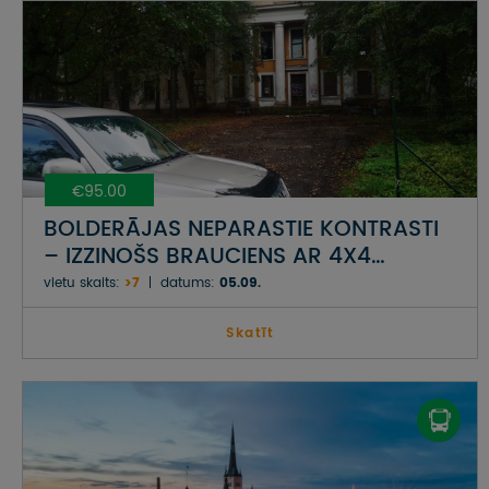
€95.00
BOLDERĀJAS NEPARASTIE KONTRASTI
– IZZINOŠS BRAUCIENS AR 4X4
AUTOMAŠĪNĀM KOPĀ AR
vietu skaits:
>7
datums:
05.09.
NEPIERADINĀTO VIETU APCEĻOTĀJU
EDVĪNU BAUERU
Skatīt