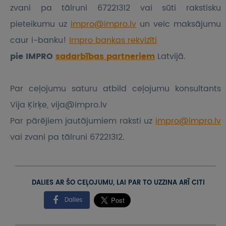
zvani pa tālruni 67221312 vai sūti rakstisku
pieteikumu
uz
impro@impro.lv
un veic maksājumu
caur i-banku!
Impro bankas rekvizīti
pie IMPRO
sadarbības partneriem
Latvijā.
Par ceļojumu saturu atbild ceļojumu konsultants
Vija Ķirķe, vija@impro.lv
Par pārējiem jautājumiem raksti uz
impro@impro.lv
vai zvani pa tālruni 67221312.
DALIES AR ŠO CEĻOJUMU, LAI PAR TO UZZINA ARĪ CITI
Dalies