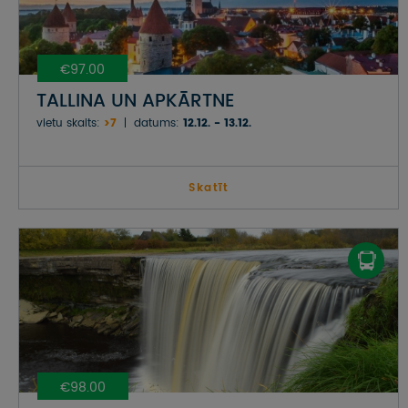
€97.00
TALLINA UN APKĀRTNE
vietu skaits:
>7
datums:
12.12. - 13.12.
Skatīt
€98.00