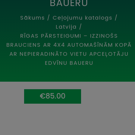
BAUERU
UZŅEMOŠAIS TŪRISMS
Sākums
/
Ceļojumu katalogs
/
IMPRO KONKURSI
Latvija
/
PIRMSLĪGUMA INFORMĀCIJA, KLIENTA LĪGUMS,
RĪGAS PĀRSTEIGUMI – IZZINOŠS
CEĻOJUMU APDROŠINĀŠANA
BRAUCIENS AR 4X4 AUTOMAŠĪNĀM KOPĀ
AR NEPIERADINĀTO VIETU APCEĻOTĀJU
ATSAUKSMES PAR CEĻOJUMU
EDVĪNU BAUERU
VĪZU ANKETAS
PIEMIŅAS ISTABA
€85.00
IMPRO PRIVĀTUMA POLITIKA
Seko mums: