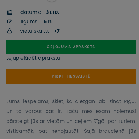
datums:
31.10.
ilgums:
5 h
vietu skaits:
>7
CEĻOJUMA APRAKSTS
Lejupielādēt aprakstu
PIRKT TIEŠSAISTĒ
Jums, iespējams, šķiet, ka diezgan labi zināt Rīgu.
Un tā varbūt pat ir. Taču mēs esam nolēmuši
pārsteigt jūs ar vietām un ceļiem Rīgā, par kuriem,
visticamāk, pat nenojautāt. Šajā braucienā jūs