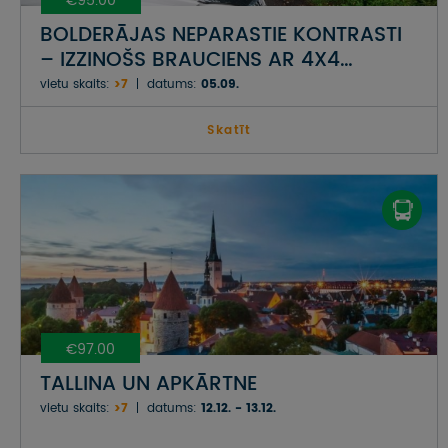
€95.00
BOLDERĀJAS NEPARASTIE KONTRASTI
– IZZINOŠS BRAUCIENS AR 4X4
AUTOMAŠĪNĀM KOPĀ AR
vietu skaits:
>7
datums:
05.09.
NEPIERADINĀTO VIETU APCEĻOTĀJU
EDVĪNU BAUERU
Skatīt
€97.00
TALLINA UN APKĀRTNE
vietu skaits:
>7
datums:
12.12. - 13.12.