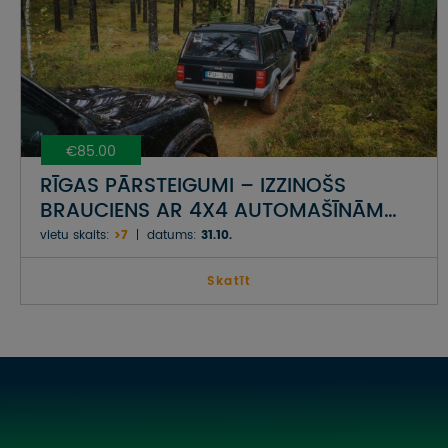
€85.00
RĪGAS PĀRSTEIGUMI – IZZINOŠS
BRAUCIENS AR 4X4 AUTOMAŠĪNĀM
KOPĀ AR NEPIERADINĀTO VIETU
vietu skaits:
>7
datums:
31.10.
APCEĻOTĀJU EDVĪNU BAUERU
Skatīt