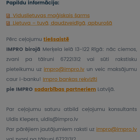
Papildu informācija:
Viduslietuvas maģiskais šarms
Lietuva – tuvā, daudzveidīgā, apburošā
Pērc ceļojumu
tiešsaistē
IMPRO birojā
Merķela ielā 13-122 Rīgā: nāc ciemos,
zvani pa tālruni 67221312 vai sūti rakstisku
pieteikumu
uz
impro@impro.lv
un veic maksājumu
caur i-banku!
Impro bankas rekvizīti
pie IMPRO
sadarbības partneriem
Latvijā.
Par ceļojumu saturu atbild ceļojumu konsultants
Uldis Klepers, uldis@impro.lv
Par pārējiem jautājumiem raksti uz
impro@impro.lv
vai zvani pa tālruni 67221312.