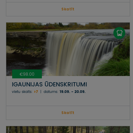
Skatīt
€98.00
IGAUNIJAS ŪDENSKRITUMI
vietu skaits:
>7
datums:
19.09. - 20.09.
Skatīt