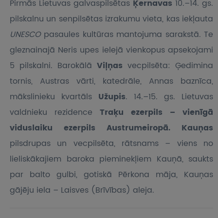
Pirmās Lietuvas galvaspilsētas
Ķernavas
10.–14. gs.
pilskalnu un senpilsētas izrakumu vieta, kas iekļauta
UNESCO
pasaules kultūras mantojuma sarakstā. Te
gleznainajā Neris upes ielejā vienkopus apsekojami
5 pilskalni. Barokālā
Viļņas
vecpilsēta: Ģedimina
tornis, Austras vārti, katedrāle, Annas baznīca,
mākslinieku kvartāls
Užupis
. 14.–15. gs. Lietuvas
valdnieku rezidence
Traķu ezerpils – vienīgā
viduslaiku ezerpils Austrumeiropā. Kauņas
pilsdrupas un vecpilsēta, rātsnams – viens no
lieliskākajiem baroka pieminekļiem Kauņā, saukts
par balto gulbi, gotiskā Pērkona māja, Kauņas
gājēju iela – Laisves (Brīvības) aleja.