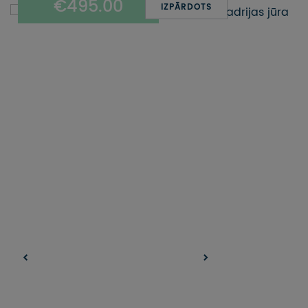
€495.00
UZŅEMOŠAIS TŪRISMS
IZPĀRDOTS
IMPRO KONKURSI
PIRMSLĪGUMA INFORMĀCIJA, KLIENTA LĪGUMS,
CEĻOJUMU APDROŠINĀŠANA
ATSAUKSMES PAR CEĻOJUMU
VĪZU ANKETAS
PIEMIŅAS ISTABA
IMPRO PRIVĀTUMA POLITIKA
Seko mums: