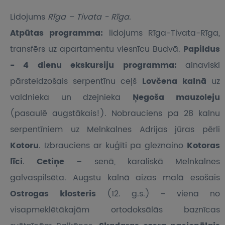
Lidojums
Rīga – Tivata - Rīga.
Atpūtas programma:
lidojums Rīga-Tivata-Rīga,
transfērs uz apartamentu viesnīcu Budvā.
Papildus
- 4 dienu ekskursiju programma:
ainaviski
pārsteidzošais serpentīnu ceļš
Lovčena kalnā
uz
valdnieka un dzejnieka
Ņegoša mauzoleju
(pasaulē augstākais!). Nobrauciens pa 28 kalnu
serpentīniem uz Melnkalnes Adrijas jūras pērli
Kotoru
. Izbrauciens ar kuģīti pa gleznaino
Kotoras
līci
.
Cetiņe
– senā, karaliskā Melnkalnes
galvaspilsēta. Augstu kalnā aizas malā esošais
Ostrogas klosteris
(12. g.s.) – viena no
visapmeklētākajām ortodoksālās baznīcas