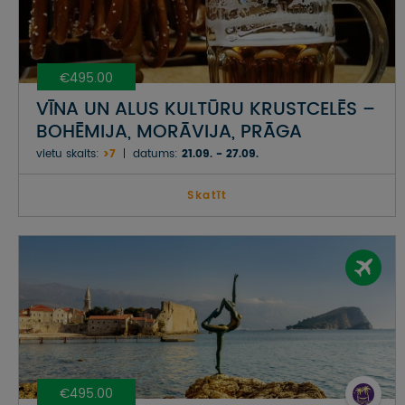
€495.00
VĪNA UN ALUS KULTŪRU KRUSTCELĒS –
BOHĒMIJA, MORĀVIJA, PRĀGA
vietu skaits:
>7
datums:
21.09. - 27.09.
Skatīt
€495.00