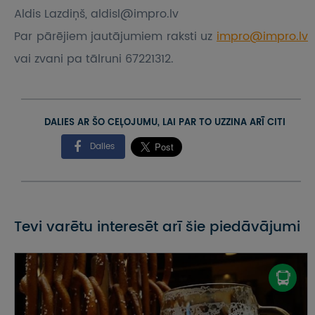
Aldis Lazdiņš, aldisl@impro.lv
Par pārējiem jautājumiem raksti uz
impro@impro.lv
vai zvani pa tālruni 67221312.
DALIES AR ŠO CEĻOJUMU, LAI PAR TO UZZINA ARĪ CITI
Dalies
Tevi varētu interesēt arī šie piedāvājumi