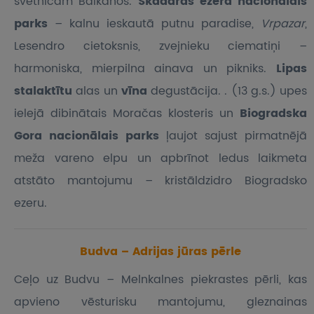
svētnīcām Balkānos.
Skadaras ezera nacionālais
parks
– kalnu ieskautā putnu paradise,
Vrpazar
,
Lesendro cietoksnis, zvejnieku ciematiņi –
harmoniska, mierpilna ainava un pikniks.
Lipas
stalaktītu
alas un
vīna
degustācija. . (13 g.s.) upes
ielejā dibinātais Moračas klosteris un
Biogradska
Gora nacionālais parks
ļaujot sajust pirmatnējā
meža vareno elpu un apbrīnot ledus laikmeta
atstāto mantojumu – kristāldzidro Biogradsko
ezeru.
Budva – Adrijas jūras pērle
Ceļo uz Budvu – Melnkalnes piekrastes pērli, kas
apvieno vēsturisku mantojumu, gleznainas