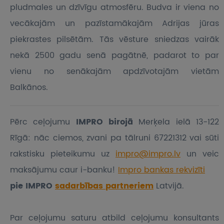
pludmales un dzīvīgu atmosfēru. Budva ir viena no
vecākajām un pazīstamākajām Adrijas jūras
piekrastes pilsētām. Tās vēsture sniedzas vairāk
nekā 2500 gadu senā pagātnē, padarot to par
vienu no senākajām apdzīvotajām vietām
Balkānos.
Pērc ceļojumu
IMPRO birojā
Merķela ielā 13-122
Rīgā: nāc ciemos, zvani pa tālruni 67221312 vai sūti
rakstisku pieteikumu
uz
impro@impro.lv
un veic
maksājumu caur i-banku!
Impro bankas rekvizīti
pie IMPRO
sadarbības partneriem
Latvijā.
Par ceļojumu saturu atbild ceļojumu konsultants