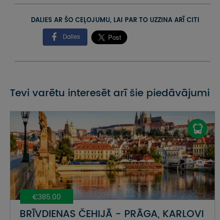
DALIES AR ŠO CEĻOJUMU, LAI PAR TO UZZINA ARĪ CITI
Dalies
Tevi varētu interesēt arī šie piedāvājumi
€385.00
BRĪVDIENAS ČEHIJĀ - PRĀGA, KARLOVI