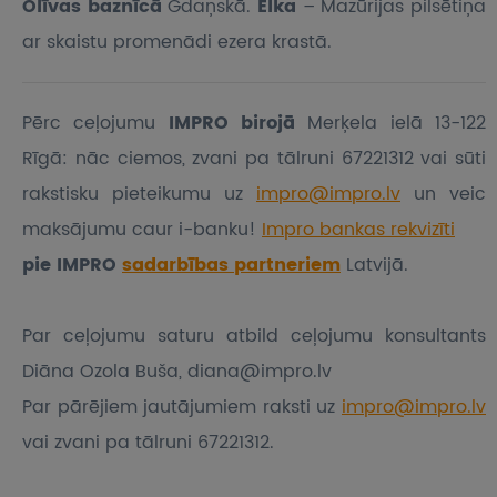
Olīvas baznīcā
Gdaņskā.
Elka
– Mazūrijas pilsētiņa
ar skaistu promenādi ezera krastā.
Pērc ceļojumu
IMPRO birojā
Merķela ielā 13-122
Rīgā: nāc ciemos, zvani pa tālruni 67221312 vai sūti
rakstisku pieteikumu
uz
impro@impro.lv
un veic
maksājumu caur i-banku!
Impro bankas rekvizīti
pie IMPRO
sadarbības partneriem
Latvijā.
Par ceļojumu saturu atbild ceļojumu konsultants
Diāna Ozola Buša, diana@impro.lv
Par pārējiem jautājumiem raksti uz
impro@impro.lv
vai zvani pa tālruni 67221312.