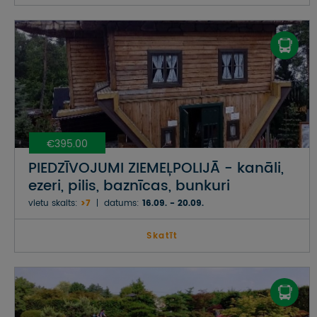
€395.00
PIEDZĪVOJUMI ZIEMEĻPOLIJĀ - kanāli,
ezeri, pilis, baznīcas, bunkuri
vietu skaits:
>7
datums:
16.09. - 20.09.
Skatīt