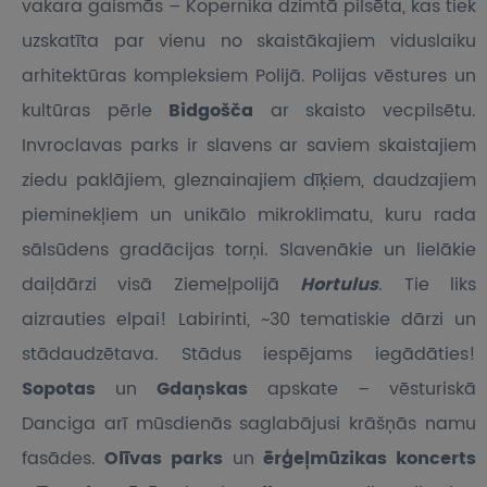
vakara gaismās – Kopernika dzimtā pilsēta, kas tiek
uzskatīta par vienu no skaistākajiem viduslaiku
arhitektūras kompleksiem Polijā. Polijas vēstures un
kultūras pērle
Bidgošča
ar skaisto vecpilsētu.
Invroclavas parks ir slavens ar saviem skaistajiem
ziedu paklājiem, gleznainajiem dīķiem, daudzajiem
pieminekļiem un unikālo mikroklimatu, kuru rada
sālsūdens gradācijas torņi. Slavenākie un lielākie
daiļdārzi visā Ziemeļpolijā
Hortulus
. Tie liks
aizrauties elpai! Labirinti, ~30 tematiskie dārzi un
stādaudzētava. Stādus iespējams iegādāties!
Sopotas
un
Gdaņskas
apskate – vēsturiskā
Danciga arī mūsdienās saglabājusi krāšņās namu
fasādes.
Olīvas parks
un
ērģeļmūzikas koncerts