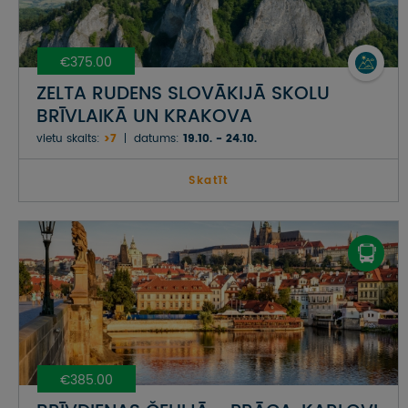
€375.00
ZELTA RUDENS SLOVĀKIJĀ SKOLU
BRĪVLAIKĀ UN KRAKOVA
vietu skaits:
>7
datums:
19.10. - 24.10.
Skatīt
€385.00