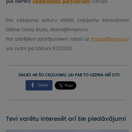
pie IMPRO
sadarbības partneriem
Latvijā.
Par ceļojumu saturu atbild ceļojumu konsultants
Diāna Ozola Buša, diana@impro.lv
Par pārējiem jautājumiem raksti uz
impro@impro.lv
vai zvani pa tālruni 67221312.
DALIES AR ŠO CEĻOJUMU, LAI PAR TO UZZINA ARĪ CITI
Dalies
Tevi varētu interesēt arī šie piedāvājumi