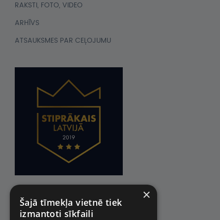
RAKSTI, FOTO, VIDEO
ARHĪVS
ATSAUKSMES PAR CEĻOJUMU
×
Šajā tīmekļa vietnē tiek
izmantoti sīkfaili