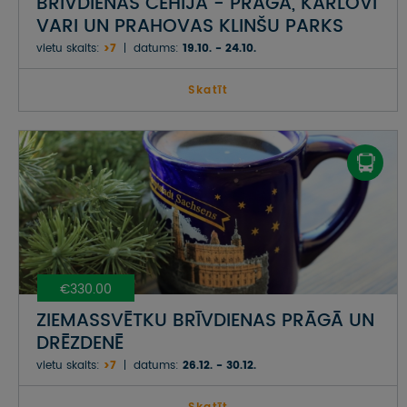
BRĪVDIENAS ČEHIJĀ - PRĀGA, KARLOVI
VARI UN PRAHOVAS KLINŠU PARKS
vietu skaits:
>7
datums:
19.10. - 24.10.
Skatīt
€330.00
ZIEMASSVĒTKU BRĪVDIENAS PRĀGĀ UN
DRĒZDENĒ
vietu skaits:
>7
datums:
26.12. - 30.12.