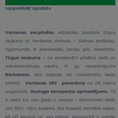
Lejupielādēt aprakstu
Varšavas vecpilsēta:
viduslaiku bastioni, tirgus
laukums ar Varšavas simbolu –
Sirēnas
strūklaku,
Sigismunda III piemineklis, karaļu pils, katedrāle.
Tirgus laukums
– no sendienām pilsētas sirds un
administratīvais centrs. 16. gs. nocietinājums
Barbakans
, kas kalpojis kā nocietināta ieeja
pilsētā.
Varšavas 360 panorāma
no 114 metru
augstuma.
Suntago
akvaparka apmeklējums.
Tā
ir vieta, kur visu gadu ir vasara – termometri rādīs
virs 30°C. Viļņu baseins, āra baseini, termālie ūdeņi,
kā arī saunas un
spa
telpas. Akvaparkā ir vairāki