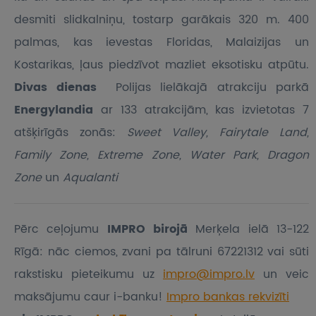
desmiti slidkalniņu, tostarp garākais 320 m. 400
palmas, kas ievestas Floridas, Malaizijas un
Kostarikas, ļaus piedzīvot mazliet eksotisku atpūtu.
Divas dienas
Polijas lielākajā atrakciju parkā
Energylandia
ar 133 atrakcijām, kas izvietotas 7
atšķirīgās zonās:
Sweet Valley, Fairytale Land,
Family Zone, Extreme Zone, Water Park, Dragon
Zone
un
Aqualanti
Pērc ceļojumu
IMPRO birojā
Merķela ielā 13-122
Rīgā: nāc ciemos, zvani pa tālruni 67221312 vai sūti
rakstisku pieteikumu
uz
impro@impro.lv
un veic
maksājumu caur i-banku!
Impro bankas rekvizīti