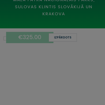
UZŅEMOŠAIS TŪRISMS
SULOVAS KLINTIS SLOVĀKIJĀ UN
KRAKOVA
IMPRO KONKURSI
PIRMSLĪGUMA INFORMĀCIJA, KLIENTA LĪGUMS,
CEĻOJUMU APDROŠINĀŠANA
€325.00
IZPĀRDOTS
ATSAUKSMES PAR CEĻOJUMU
VĪZU ANKETAS
PIEMIŅAS ISTABA
IMPRO PRIVĀTUMA POLITIKA
Seko mums: