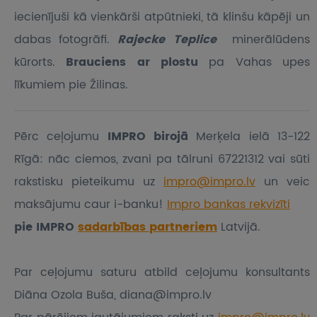
iecienījuši kā vienkārši atpūtnieki, tā klinšu kāpēji un
dabas fotogrāfi.
Rajecke Teplice
minerālūdens
kūrorts.
Brauciens ar plostu
pa Vahas upes
līkumiem pie Žilinas.
Pērc ceļojumu
IMPRO birojā
Merķela ielā 13-122
Rīgā: nāc ciemos, zvani pa tālruni 67221312 vai sūti
rakstisku pieteikumu
uz
impro@impro.lv
un veic
maksājumu caur i-banku!
Impro bankas rekvizīti
pie IMPRO
sadarbības partneriem
Latvijā.
Par ceļojumu saturu atbild ceļojumu konsultants
Diāna Ozola Buša, diana@impro.lv