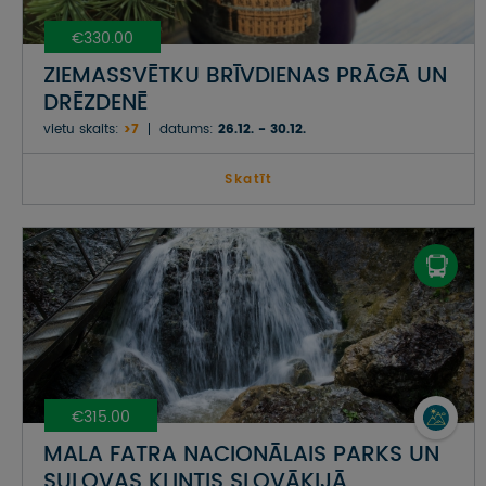
€330.00
ZIEMASSVĒTKU BRĪVDIENAS PRĀGĀ UN
DRĒZDENĒ
vietu skaits:
>7
datums:
26.12. - 30.12.
Skatīt
€315.00
MALA FATRA NACIONĀLAIS PARKS UN
SULOVAS KLINTIS SLOVĀKIJĀ