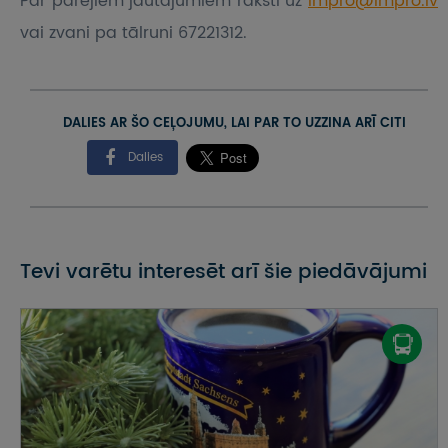
Par pārējiem jautājumiem raksti uz
impro@impro.lv
vai zvani pa tālruni 67221312.
DALIES AR ŠO CEĻOJUMU, LAI PAR TO UZZINA ARĪ CITI
Dalies
Tevi varētu interesēt arī šie piedāvājumi