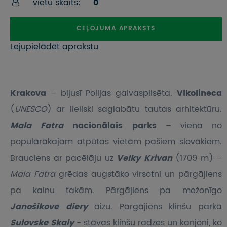
vietu skaits:
0
CEĻOJUMA APRAKSTS
Lejupielādēt aprakstu
Krakova
– bijusī Polijas galvaspilsēta.
Vlkolineca
(
UNESCO
) ar lieliski saglabātu tautas arhitektūru.
Mala Fatra
nacionālais parks
– viena no
populārākajām atpūtas vietām pašiem slovākiem.
Brauciens ar pacēlāju uz
Velky Krivan
(1709 m) –
Mala Fatra
grēdas augstāko virsotni un pārgājiens
pa kalnu takām. Pārgājiens pa mežonīgo
Janošikove diery
aizu. Pārgājiens klinšu parkā
Sulovske Skaly
- stāvas klinšu radzes un kanjoni, ko