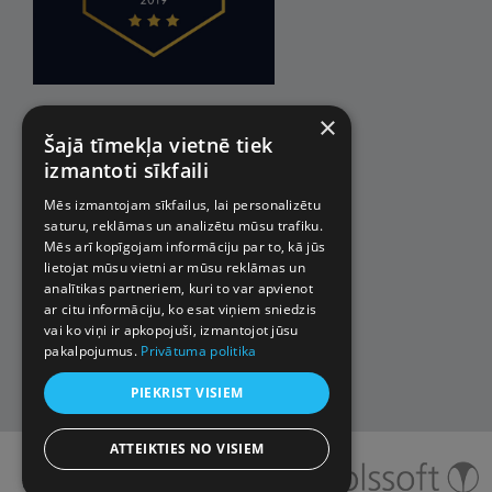
×
Šajā tīmekļa vietnē tiek
izmantoti sīkfaili
Mēs izmantojam sīkfailus, lai personalizētu
saturu, reklāmas un analizētu mūsu trafiku.
Mēs arī kopīgojam informāciju par to, kā jūs
lietojat mūsu vietni ar mūsu reklāmas un
analītikas partneriem, kuri to var apvienot
ar citu informāciju, ko esat viņiem sniedzis
vai ko viņi ir apkopojuši, izmantojot jūsu
pakalpojumus.
Privātuma politika
PIEKRIST VISIEM
ATTEIKTIES NO VISIEM
© 2026 Impro ceļojumi. Visas
tiesības aizsargātas.