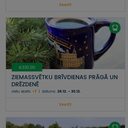
Skatīt
€330.00
ZIEMASSVĒTKU BRĪVDIENAS PRĀGĀ UN
DRĒZDENĒ
vietu skaits:
>7
datums:
26.12. - 30.12.
Skatīt