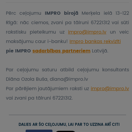
Pērc ceļojumu
IMPRO birojā
Merķela ielā 13-122
Rīgā: nāc ciemos, zvani pa tālruni 67221312 vai sūti
rakstisku pieteikumu
uz
impro@impro.lv
un veic
maksājumu caur i-banku!
Impro bankas rekvizīti
pie IMPRO
sadarbības partneriem
Latvijā.
Par ceļojumu saturu atbild ceļojumu konsultants
Diāna Ozola Buša, diana@impro.lv
Par pārējiem jautājumiem raksti uz
impro@impro.lv
vai zvani pa tālruni 67221312.
DALIES AR ŠO CEĻOJUMU, LAI PAR TO UZZINA ARĪ CITI