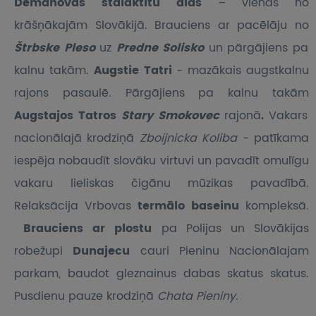
Demanovas stalaktītu alas
– vienas no
krāšņākajām Slovākijā. Brauciens ar pacēlāju no
Štrbske Pleso
uz
Predne Solisko
un pārgājiens pa
kalnu takām.
Augstie Tatri
- mazākais augstkalnu
rajons pasaulē. Pārgājiens pa kalnu takām
Augstajos Tatros
Stary Smokovec
rajonā
.
Vakars
nacionālajā krodziņā
Zboijnicka Koliba
- patīkama
iespēja nobaudīt slovāku virtuvi un pavadīt omulīgu
vakaru lieliskas čigānu mūzikas pavadībā.
Relaksācija Vrbovas
termālo baseinu
kompleksā.
Brauciens ar plostu
pa Polijas un Slovākijas
robežupi
Dunajecu
cauri Pieninu Nacionālajam
parkam, baudot gleznainus dabas skatus skatus.
Pusdienu pauze krodziņā
Chata Pieniny.