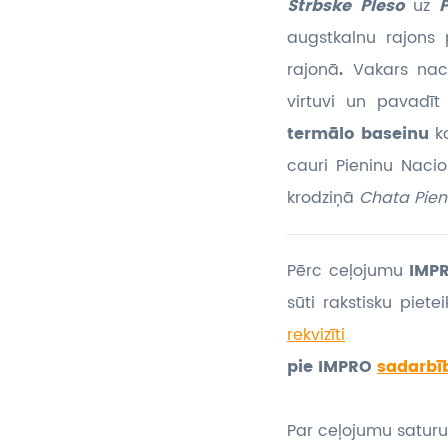
Štrbske Pleso
uz
augstkalnu rajons
rajonā
.
Vakars nac
virtuvi un pavadīt
termālo baseinu
k
cauri Pieninu Naci
krodziņā
Chata Pien
Pērc ceļojumu
IMPR
sūti rakstisku piet
rekvizīti
pie IMPRO
sadarbī
Par ceļojumu saturu