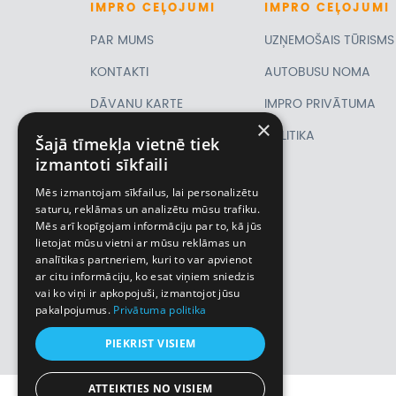
IMPRO
CEĻOJUMI
IMPRO
CEĻOJUMI
PAR MUMS
UZŅEMOŠAIS TŪRISMS
KONTAKTI
AUTOBUSU NOMA
DĀVANU KARTE
IMPRO PRIVĀTUMA
×
PIRMSLĪGUMA
POLITIKA
Šajā tīmekļa vietnē tiek
izmantoti sīkfaili
INFORMĀCIJA, KLIENTA
Mēs izmantojam sīkfailus, lai personalizētu
LĪGUMS,
saturu, reklāmas un analizētu mūsu trafiku.
Mēs arī kopīgojam informāciju par to, kā jūs
CEĻOJUMU
lietojat mūsu vietni ar mūsu reklāmas un
analītikas partneriem, kuri to var apvienot
APDROŠINĀŠANA
ar citu informāciju, ko esat viņiem sniedzis
VĪZU ANKETAS
vai ko viņi ir apkopojuši, izmantojot jūsu
pakalpojumus.
Privātuma politika
Piemiņas istaba
PIEKRIST VISIEM
ATTEIKTIES NO VISIEM