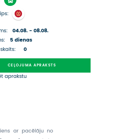
ATSAUKSMES PAR CEĻOJUMU
ips:
VĪZU ANKETAS
ms:
04.08. - 08.08.
PIEMIŅAS ISTABA
ms:
5 dienas
IMPRO PRIVĀTUMA POLITIKA
 skaits:
0
Seko mums:
CEĻOJUMA APRAKSTS
ēt aprakstu
ciens ar pacēlāju no