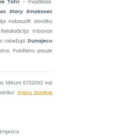
ie Tatri
- mazākais
ros
Stary Smokovec
ja nobaudīt slovāku
 Relaksācija Vrbovas
as robežupi
Dunajecu
atus. Pusdienu pauze
a tālruni 67221312 vai
banku!
Impro bankas
impro.lv