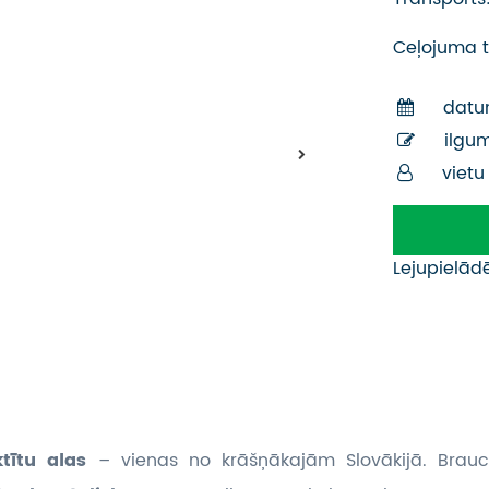
Ceļojuma t
datu
ilgu
vietu
Lejupielād
tītu alas
– vienas no krāšņākajām Slovākijā. Brau