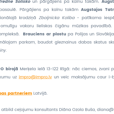
Predne Solisko
un pārgājiens pa kalnu takām.
Augst
 pasaulē. Pārgājiens pa kalnu takām
Augstajos Tat
ionālajā krodziņā
Zboijnicka Koliba
- patīkama iespē
 omulīgu vakaru lieliskas čigānu mūzikas pavadībā.
ompleksā.
Brauciens ar plostu
pa Polijas un Slovākij
onālajam parkam, baudot gleznainus dabas skatus sk
iny.
O birojā
Merķela ielā 13-122 Rīgā: nāc ciemos, zvani p
eikumu
uz
impro@impro.lv
un veic maksājumu caur i-
bas partneriem
Latvijā.
 atbild ceļojumu konsultants Diāna Ozola Buša, diana@