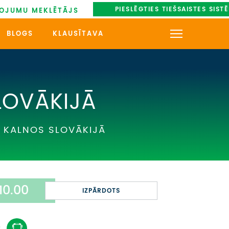
PIESLĒGTIES TIEŠSAISTES SIST
OJUMU MEKLĒTĀJS
BLOGS
KLAUSĪTAVA
KONTAKTI
PAR MUMS
LOVĀKIJĀ
AUTOBUSU NOMA
U KALNOS SLOVĀKIJĀ
UZŅEMOŠAIS TŪRISMS
IMPRO KONKURSI
10.00
PIRMSLĪGUMA INFORMĀCIJA,
IZPĀRDOTS
KLIENTA LĪGUMS,
CEĻOJUMU APDROŠINĀŠANA
: