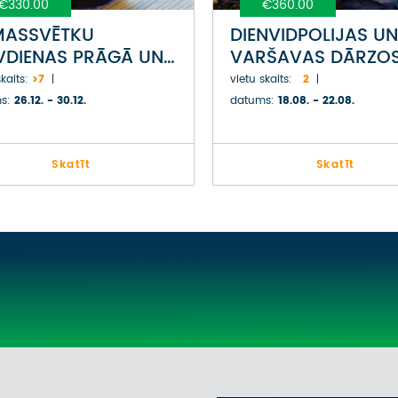
€330.00
€360.00
MASSVĒTKU
DIENVIDPOLIJAS UN
VDIENAS PRĀGĀ UN
VARŠAVAS DĀRZO
ZDENĒ
PARKOS
kaits:
>7
vietu skaits:
2
s:
26.12. - 30.12.
datums:
18.08. - 22.08.
Skatīt
Skatīt