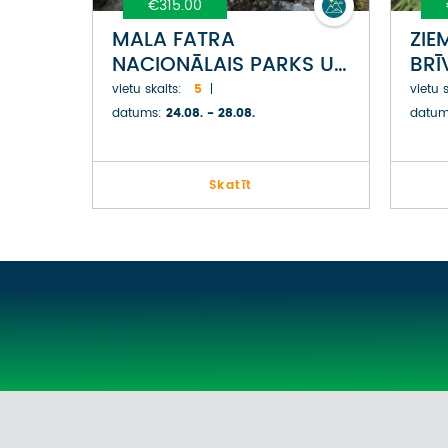
€315.00
MALA FATRA
ZIE
NACIONĀLAIS PARKS UN
BRĪ
SULOVAS KLINTIS
DRĒ
vietu skaits:
5
vietu s
SLOVĀKIJĀ
datums:
24.08. - 28.08.
datum
Skatīt