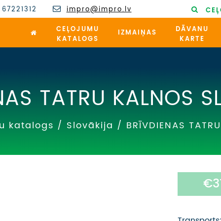
 67221312
impro@impro.lv
CEĻ
CEĻOJUMU
DĀVANU
IZMAIŅAS
KATALOGS
KARTE
NAS TATRU KALNOS S
u katalogs
/
Slovākija
/
BRĪVDIENAS TATR
€3
Transports