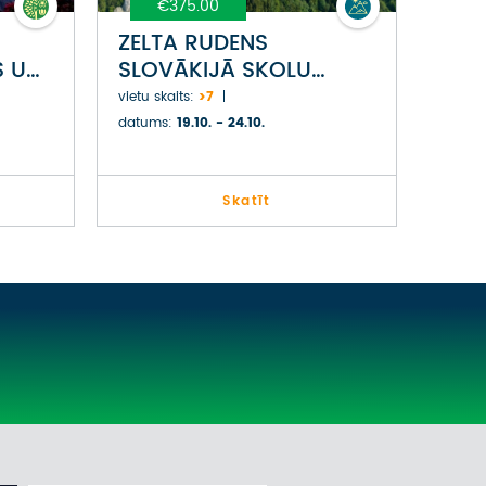
€375.00
ZELTA RUDENS
S UN
SLOVĀKIJĀ SKOLU
BRĪVLAIKĀ UN KRAKOVA
vietu skaits:
>7
datums:
19.10. - 24.10.
Skatīt