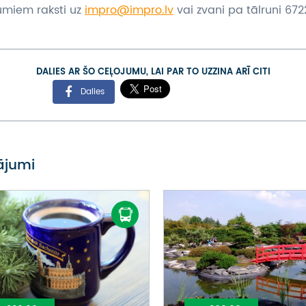
umiem raksti uz
impro@impro.lv
vai zvani pa tālruni 6722
DALIES AR ŠO CEĻOJUMU, LAI PAR TO UZZINA ARĪ CITI
Dalies
vājumi