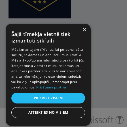
×
Šajā tīmekļa vietnē tiek
izmantoti sīkfaili
Mēs izmantojam sīkfailus, lai personalizētu
saturu, reklāmas un analizētu mūsu trafiku.
Mēs arī kopīgojam informāciju par to, kā jūs
lietojat mūsu vietni ar mūsu reklāmas un
analītikas partneriem, kuri to var apvienot
ar citu informāciju, ko esat viņiem sniedzis
vai ko viņi ir apkopojuši, izmantojot jūsu
pakalpojumus.
Privātuma politika
PIEKRIST VISIEM
ATTEIKTIES NO VISIEM
© 2026 Impro ceļojumi. Visas
tiesības aizsargātas.