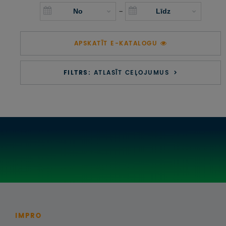
UZŅEMOŠAIS TŪRISMS
-
IMPRO KONKURSI
APSKATĪT E-KATALOGU
PIRMSLĪGUMA INFORMĀCIJA, KLIENTA LĪGUMS,
CEĻOJUMU APDROŠINĀŠANA
FILTRS:
ATLASĪT CEĻOJUMUS
ATSAUKSMES PAR CEĻOJUMU
VĪZU ANKETAS
PIEMIŅAS ISTABA
IMPRO PRIVĀTUMA POLITIKA
Seko mums:
IMPRO