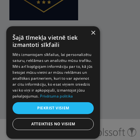
×
Šajā tīmekļa vietnē tiek
izmantoti sīkfaili
Mēs izmantojam sīkfailus, lai personalizētu
saturu, reklāmas un analizētu mūsu trafiku.
Mēs arī kopīgojam informāciju par to, kā jūs
lietojat mūsu vietni ar mūsu reklāmas un
analītikas partneriem, kuri to var apvienot
ar citu informāciju, ko esat viņiem sniedzis
vai ko viņi ir apkopojuši, izmantojot jūsu
pakalpojumus.
Privātuma politika
PIEKRIST VISIEM
ATTEIKTIES NO VISIEM
© 2026 Impro ceļojumi. Visas
tiesības aizsargātas.