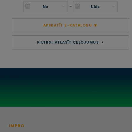
UZŅEMOŠAIS TŪRISMS
-
IMPRO KONKURSI
APSKATĪT E-KATALOGU
PIRMSLĪGUMA INFORMĀCIJA, KLIENTA LĪGUMS,
CEĻOJUMU APDROŠINĀŠANA
FILTRS:
ATLASĪT CEĻOJUMUS
ATSAUKSMES PAR CEĻOJUMU
VĪZU ANKETAS
PIEMIŅAS ISTABA
IMPRO PRIVĀTUMA POLITIKA
Seko mums:
IMPRO