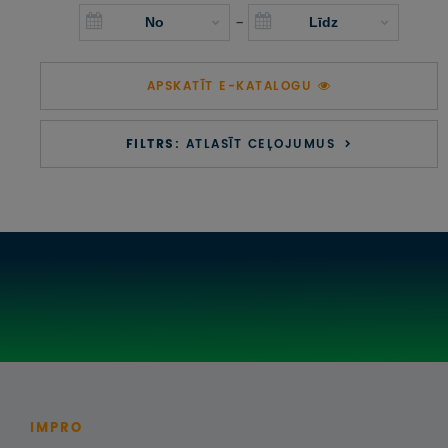
UZŅEMOŠAIS TŪRISMS
-
IMPRO KONKURSI
APSKATĪT E-KATALOGU
PIRMSLĪGUMA INFORMĀCIJA, KLIENTA LĪGUMS,
CEĻOJUMU APDROŠINĀŠANA
FILTRS:
ATLASĪT CEĻOJUMUS
ATSAUKSMES PAR CEĻOJUMU
VĪZU ANKETAS
PIEMIŅAS ISTABA
IMPRO PRIVĀTUMA POLITIKA
Seko mums:
IMPRO