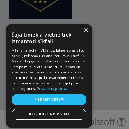
×
Šajā tīmekļa vietnē tiek
izmantoti sīkfaili
Mēs izmantojam sīkfailus, lai personalizētu
saturu, reklāmas un analizētu mūsu trafiku.
Mēs arī kopīgojam informāciju par to, kā jūs
lietojat mūsu vietni ar mūsu reklāmas un
analītikas partneriem, kuri to var apvienot
ar citu informāciju, ko esat viņiem sniedzis
vai ko viņi ir apkopojuši, izmantojot jūsu
pakalpojumus.
Privātuma politika
PIEKRIST VISIEM
ATTEIKTIES NO VISIEM
© 2026 Impro ceļojumi. Visas
tiesības aizsargātas.