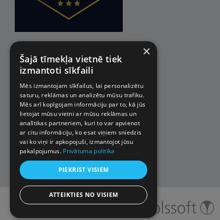
×
Šajā tīmekļa vietnē tiek
izmantoti sīkfaili
Mēs izmantojam sīkfailus, lai personalizētu
saturu, reklāmas un analizētu mūsu trafiku.
Mēs arī kopīgojam informāciju par to, kā jūs
lietojat mūsu vietni ar mūsu reklāmas un
analītikas partneriem, kuri to var apvienot
ar citu informāciju, ko esat viņiem sniedzis
vai ko viņi ir apkopojuši, izmantojot jūsu
pakalpojumus.
Privātuma politika
PIEKRIST VISIEM
ATTEIKTIES NO VISIEM
© 2026 Impro ceļojumi. Visas
tiesības aizsargātas.