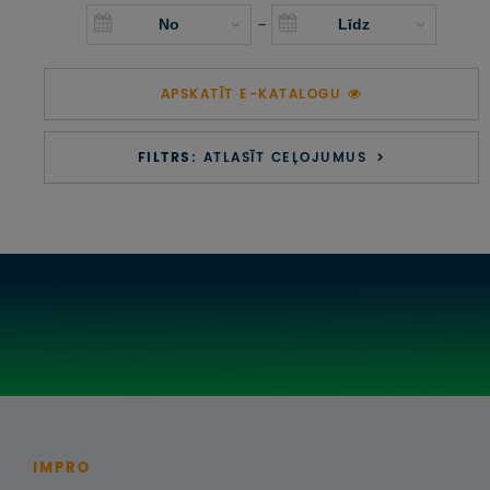
UZŅEMOŠAIS TŪRISMS
-
IMPRO KONKURSI
APSKATĪT E-KATALOGU
PIRMSLĪGUMA INFORMĀCIJA, KLIENTA LĪGUMS,
CEĻOJUMU APDROŠINĀŠANA
FILTRS:
ATLASĪT CEĻOJUMUS
ATSAUKSMES PAR CEĻOJUMU
VĪZU ANKETAS
PIEMIŅAS ISTABA
IMPRO PRIVĀTUMA POLITIKA
Seko mums:
IMPRO